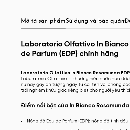
Mô tả sản phẩm
Sử dụng và bảo quản
Đ
Laboratorio Olfattivo In Bian
de Parfum (EDP) chính hãng
Laboratorio Olfattivo In Bianco Rosamunda EDP
Laboratorio Olfattivo — thương hiệu nước hoa được
nữ này gây ấn tượng ngay từ cái tên với phong các
trải nghiệm khứu giác riêng biệt cho người yêu th
Điểm nổi bật của In Bianco Rosamunda
Nồng độ Eau de Parfum (EDP): nồng độ tinh dầu 