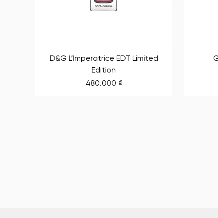
D&G L’Imperatrice EDT Limited
G
Edition
480.000
₫