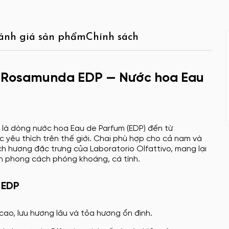
ánh giá sản phẩm
Chính sách
co Rosamunda EDP — Nước hoa Eau
là dòng nước hoa Eau de Parfum (EDP) đến từ
 yêu thích trên thế giới. Chai phù hợp cho cả nam và
h hương đặc trưng của Laboratorio Olfattivo, mang lại
ích phong cách phóng khoáng, cá tính.
 EDP
cao, lưu hương lâu và tỏa hương ổn định.