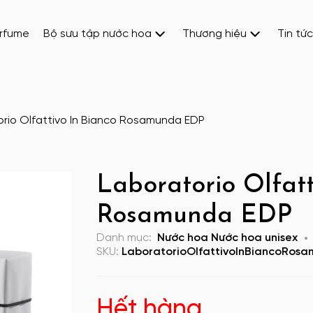
erfume
Bộ sưu tập nước hoa
Thương hiệu
Tin tức
orio Olfattivo In Bianco Rosamunda EDP
Laboratorio Olfatt
Rosamunda EDP
Danh mục:
Nước hoa
Nước hoa unisex
SKU:
LaboratorioOlfattivoInBiancoRos
Hết hàng