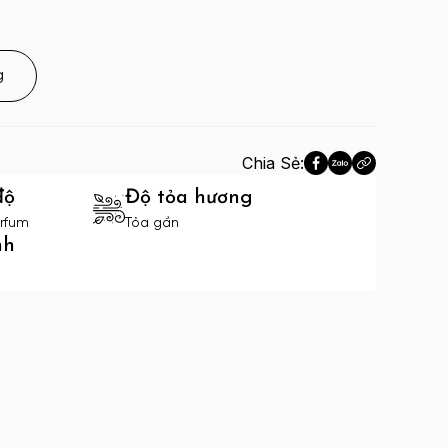
g
Chia Sẻ:
độ
Độ tỏa hương
rfum
Tỏa gần
nh