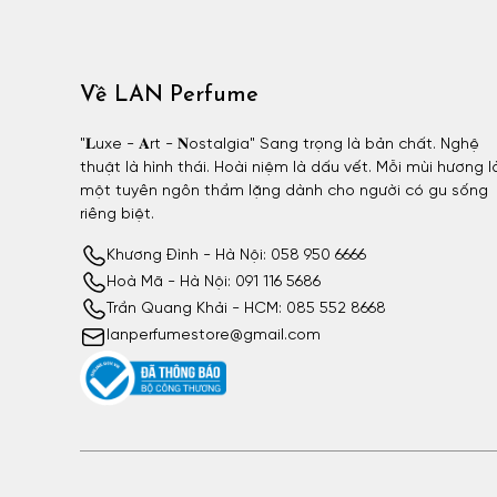
Về LAN Perfume
"𝐋uxe - 𝐀rt - 𝐍ostalgia" Sang trọng là bản chất. Nghệ
thuật là hình thái. Hoài niệm là dấu vết. Mỗi mùi hương l
một tuyên ngôn thầm lặng dành cho người có gu sống
riêng biệt.
Khương Đình - Hà Nội: 058 950 6666
Hoà Mã - Hà Nội: 091 116 5686
Trần Quang Khải - HCM: 085 552 8668
lanperfumestore@gmail.com