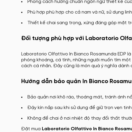
Phong cách hương chuẩn ngôn ngữ thiết kế của L
Phù hợp phù hợp cho cả nam và nữ, sử dụng linh 
Thiết kế chai sang trọng, xứng đáng góp mặt t
Đối tượng phù hợp với Laboratorio Olf
Laboratorio Olfattivo In Bianco Rosamunda EDP là
phóng khoáng, cá tính, những người muốn tìm một 
cách cá nhân. Đây cũng là món quà ý nghĩa dành ch
Hướng dẫn bảo quản In Bianco Rosam
Bảo quản nơi khô ráo, thoáng mát, tránh ánh nắ
Đậy kín nắp sau khi sử dụng để giữ trọn vẹn tinh
Không để chai ở nơi nhiệt độ thay đổi thất thư
Đặt mua
Laboratorio Olfattivo In Bianco Rosa