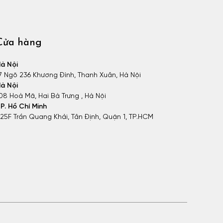
Cửa hàng
à Nội
7 Ngõ 236 Khương Đình, Thanh Xuân, Hà Nội
à Nội
08 Hoà Mã, Hai Bà Trưng , Hà Nội
P. Hồ Chí Minh
25F Trần Quang Khải, Tân Định, Quận 1, TP.HCM