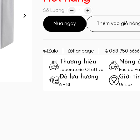
Số Lượng:
1
Mua ngay
Thêm vào giỏ hàn
Zalo
Fanpage
058 950 6666
Thương hiệu
Nồng 
Laboratorio Olfattivo
Eau de Pa
Độ lưu hương
Giới tí
6 - 8h
Unisex