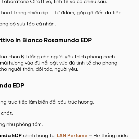
aboratorio Olfattivo, tinh tế và có chiều sâu.
hoạt trong nhiều dịp — từ đi làm, gặp gỡ đến dạ tiệc.
rong bộ sưu tập cá nhân.
attivo In Bianco Rosamunda EDP
 lựa chọn lý tưởng cho người yêu thích phong cách
mùi hương vừa đủ nổi bật vừa đủ tinh tế cho phong
o người thân, đối tác, người yêu.
unda EDP
ng trực tiếp làm biến đổi cấu trúc hương.
 chất.
ờng như phòng tắm.
munda EDP
chính hãng tại
LAN Perfume
— Hệ thống nước