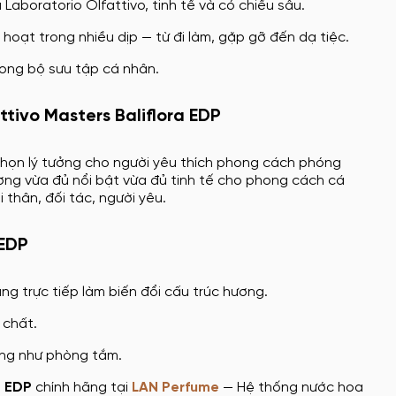
aboratorio Olfattivo, tinh tế và có chiều sâu.
hoạt trong nhiều dịp — từ đi làm, gặp gỡ đến dạ tiệc.
rong bộ sưu tập cá nhân.
tivo Masters Baliflora EDP
a chọn lý tưởng cho người yêu thích phong cách phóng
ơng vừa đủ nổi bật vừa đủ tinh tế cho phong cách cá
thân, đối tác, người yêu.
 EDP
ng trực tiếp làm biến đổi cấu trúc hương.
 chất.
ờng như phòng tắm.
a EDP
chính hãng tại
LAN Perfume
— Hệ thống nước hoa