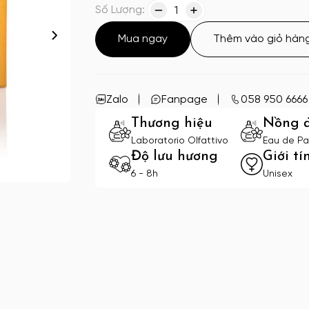
Số Lượng:
1
Mua ngay
Thêm vào giỏ hàn
Zalo
Fanpage
058 950 6666
Thương hiệu
Nồng 
Laboratorio Olfattivo
Eau de Pa
Độ lưu hương
Giới tí
6 - 8h
Unisex