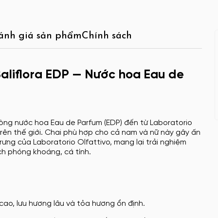
ánh giá sản phẩm
Chính sách
Baliflora EDP — Nước hoa Eau de
òng nước hoa Eau de Parfum (EDP) đến từ Laboratorio
rên thế giới. Chai phù hợp cho cả nam và nữ này gây ấn
ưng của Laboratorio Olfattivo, mang lại trải nghiệm
ch phóng khoáng, cá tính.
cao, lưu hương lâu và tỏa hương ổn định.