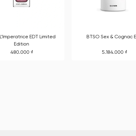
’Imperatrice EDT Limited
BTSO Sex & Cognac 
Edition
480.000
₫
5.184.000
₫