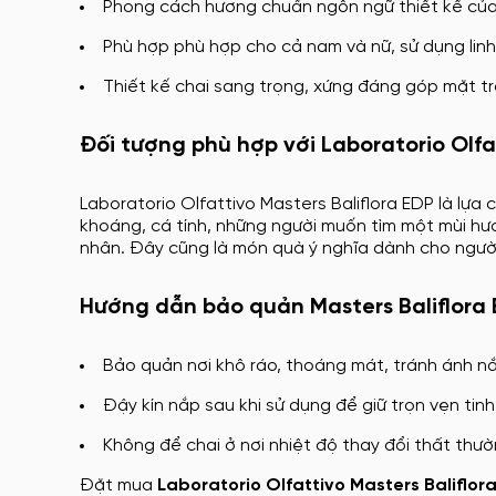
Phong cách hương chuẩn ngôn ngữ thiết kế của L
Phù hợp phù hợp cho cả nam và nữ, sử dụng linh 
Thiết kế chai sang trọng, xứng đáng góp mặt t
Đối tượng phù hợp với Laboratorio Olfat
Laboratorio Olfattivo Masters Baliflora EDP là lự
khoáng, cá tính, những người muốn tìm một mùi hư
nhân. Đây cũng là món quà ý nghĩa dành cho người 
Hướng dẫn bảo quản Masters Baliflora
Bảo quản nơi khô ráo, thoáng mát, tránh ánh nắ
Đậy kín nắp sau khi sử dụng để giữ trọn vẹn tinh
Không để chai ở nơi nhiệt độ thay đổi thất thư
Đặt mua
Laboratorio Olfattivo Masters Baliflor