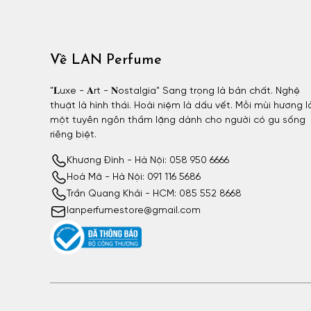
Về LAN Perfume
"𝐋uxe - 𝐀rt - 𝐍ostalgia" Sang trọng là bản chất. Nghệ
thuật là hình thái. Hoài niệm là dấu vết. Mỗi mùi hương l
một tuyên ngôn thầm lặng dành cho người có gu sống
riêng biệt.
Khương Đình - Hà Nội: 058 950 6666
Hoà Mã - Hà Nội: 091 116 5686
Trần Quang Khải - HCM: 085 552 8668
lanperfumestore@gmail.com