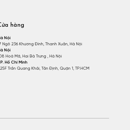
Cửa hàng
à Nội
7 Ngõ 236 Khương Đình, Thanh Xuân, Hà Nội
à Nội
08 Hoà Mã, Hai Bà Trưng , Hà Nội
P. Hồ Chí Minh
25F Trần Quang Khải, Tân Định, Quận 1, TP.HCM