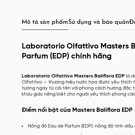
Mô tả sản phẩm
Sử dụng và bảo quản
Đ
Laboratorio Olfattivo Masters 
Parfum (EDP) chính hãng
Laboratorio Olfattivo Masters Baliflora EDP
là d
Olfattivo — thương hiệu nước hoa được yêu thích t
tượng ngay từ cái tên với phong cách hương đặc tr
khứu giác riêng biệt cho người yêu thích phong cá
Điểm nổi bật của Masters Baliflora EDP
Nồng độ Eau de Parfum (EDP): nồng độ tinh dầu 