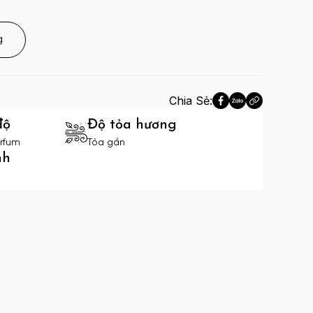
g
Chia Sẻ:
độ
Độ tỏa hương
rfum
Tỏa gần
nh