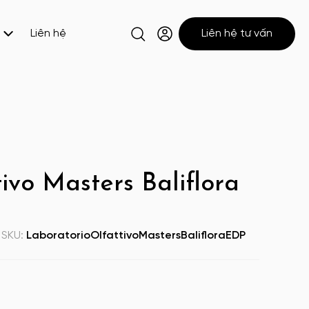
Liên hệ
Liên hệ tư vấn
ivo Masters Baliflora
SKU:
LaboratorioOlfattivoMastersBalifloraEDP