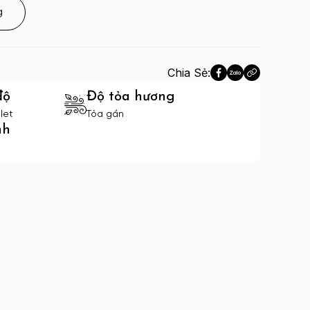
g
Chia Sẻ:
độ
Độ tỏa hương
let
Tỏa gần
nh