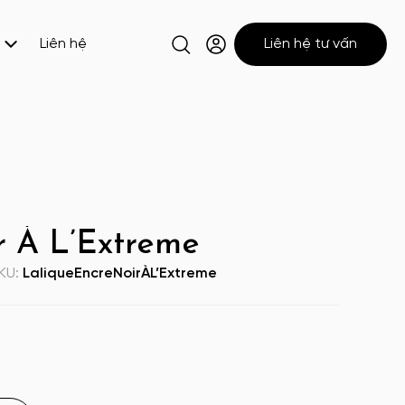
Liên hệ
Liên hệ tư vấn
r À L’Extreme
KU:
LaliqueEncreNoirÀL’Extreme