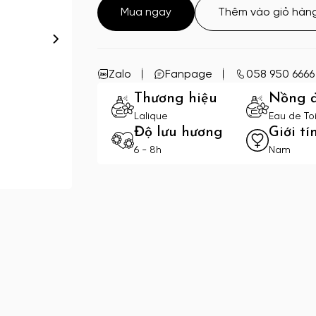
Mua ngay
Thêm vào giỏ hàn
Zalo
Fanpage
058 950 6666
Thương hiệu
Nồng 
Lalique
Eau de Toi
Độ lưu hương
Giới tí
6 - 8h
Nam