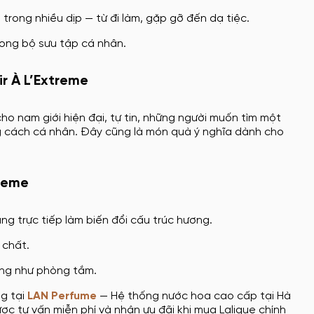
 trong nhiều dịp — từ đi làm, gặp gỡ đến dạ tiệc.
rong bộ sưu tập cá nhân.
ir À L’Extreme
 cho nam giới hiện đại, tự tin, những người muốn tìm một
g cách cá nhân. Đây cũng là món quà ý nghĩa dành cho
treme
ng trực tiếp làm biến đổi cấu trúc hương.
 chất.
ờng như phòng tắm.
g tại
LAN Perfume
— Hệ thống nước hoa cao cấp tại Hà
ợc tư vấn miễn phí và nhận ưu đãi khi mua Lalique chính