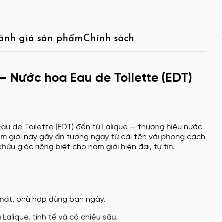
ánh giá sản phẩm
Chính sách
— Nước hoa Eau de Toilette (EDT)
au de Toilette (EDT) đến từ Lalique — thương hiệu nước
am giới này gây ấn tượng ngay từ cái tên với phong cách
ứu giác riêng biệt cho nam giới hiện đại, tự tin.
e
 mát, phù hợp dùng ban ngày.
alique, tinh tế và có chiều sâu.