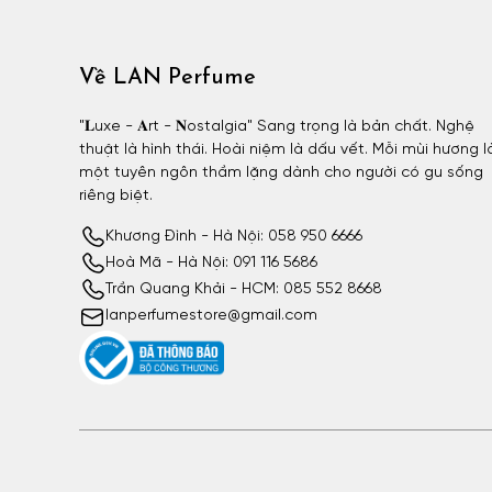
Về LAN Perfume
"𝐋uxe - 𝐀rt - 𝐍ostalgia" Sang trọng là bản chất. Nghệ
thuật là hình thái. Hoài niệm là dấu vết. Mỗi mùi hương l
một tuyên ngôn thầm lặng dành cho người có gu sống
riêng biệt.
Khương Đình - Hà Nội: 058 950 6666
Hoà Mã - Hà Nội: 091 116 5686
Trần Quang Khải - HCM: 085 552 8668
lanperfumestore@gmail.com