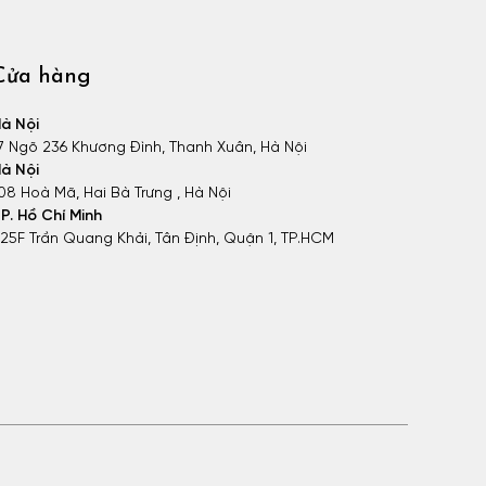
Cửa hàng
à Nội
7 Ngõ 236 Khương Đình, Thanh Xuân, Hà Nội
à Nội
08 Hoà Mã, Hai Bà Trưng , Hà Nội
P. Hồ Chí Minh
25F Trần Quang Khải, Tân Định, Quận 1, TP.HCM