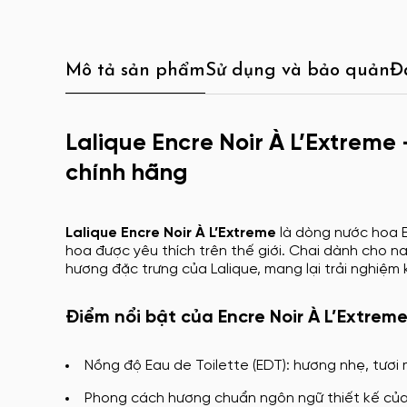
Mô tả sản phẩm
Sử dụng và bảo quản
Đ
Lalique Encre Noir À L’Extreme 
chính hãng
Lalique Encre Noir À L’Extreme
là dòng nước hoa E
hoa được yêu thích trên thế giới. Chai dành cho n
hương đặc trưng của Lalique, mang lại trải nghiệm kh
Điểm nổi bật của Encre Noir À L’Extrem
Nồng độ Eau de Toilette (EDT): hương nhẹ, tươi
Phong cách hương chuẩn ngôn ngữ thiết kế của L