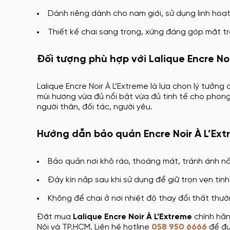
Dành riêng dành cho nam giới, sử dụng linh hoạt
Thiết kế chai sang trọng, xứng đáng góp mặt t
Đối tượng phù hợp với Lalique Encre No
Lalique Encre Noir À L’Extreme là lựa chọn lý tưởng
mùi hương vừa đủ nổi bật vừa đủ tinh tế cho phon
người thân, đối tác, người yêu.
Hướng dẫn bảo quản Encre Noir À L’Ex
Bảo quản nơi khô ráo, thoáng mát, tránh ánh nắ
Đậy kín nắp sau khi sử dụng để giữ trọn vẹn tinh
Không để chai ở nơi nhiệt độ thay đổi thất thư
Đặt mua
Lalique Encre Noir À L’Extreme
chính hãn
Nội và TP.HCM. Liên hệ hotline
058 950 6666
để đư