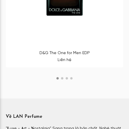
D&G The One for Men EDP
Liên hệ
Về LAN Perfume
"𝐋uxe - 𝐀rt - 𝐍ostalgia" Sang trọng là bản chất. Nghệ thuật