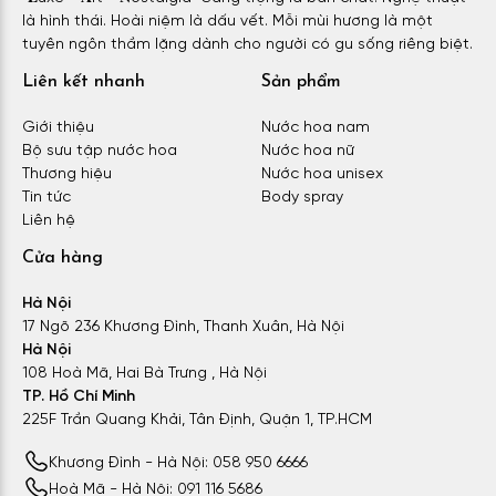
là hình thái. Hoài niệm là dấu vết. Mỗi mùi hương là một
tuyên ngôn thầm lặng dành cho người có gu sống riêng biệt.
Liên kết nhanh
Sản phẩm
Giới thiệu
Nước hoa nam
Bộ sưu tập nước hoa
Nước hoa nữ
Thương hiệu
Nước hoa unisex
Tin tức
Body spray
Liên hệ
Cửa hàng
Hà Nội
17 Ngõ 236 Khương Đình, Thanh Xuân, Hà Nội
Hà Nội
108 Hoà Mã, Hai Bà Trưng , Hà Nội
TP. Hồ Chí Minh
225F Trần Quang Khải, Tân Định, Quận 1, TP.HCM
Khương Đình - Hà Nội: 058 950 6666
Hoà Mã - Hà Nội: 091 116 5686