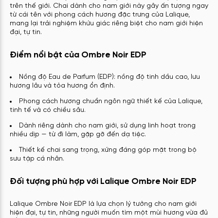
trên thế giới. Chai dành cho nam giới này gây ấn tượng ngay
từ cái tên với phong cách hương đặc trưng của Lalique,
mang lại trải nghiệm khứu giác riêng biệt cho nam giới hiện
đại, tự tin.
Điểm nổi bật của Ombre Noir EDP
Nồng độ Eau de Parfum (EDP): nồng độ tinh dầu cao, lưu
hương lâu và tỏa hương ổn định.
Phong cách hương chuẩn ngôn ngữ thiết kế của Lalique,
tinh tế và có chiều sâu.
Dành riêng dành cho nam giới, sử dụng linh hoạt trong
nhiều dịp — từ đi làm, gặp gỡ đến dạ tiệc.
Thiết kế chai sang trọng, xứng đáng góp mặt trong bộ
sưu tập cá nhân.
Đối tượng phù hợp với Lalique Ombre Noir EDP
Lalique Ombre Noir EDP là lựa chọn lý tưởng cho nam giới
hiện đại, tự tin, những người muốn tìm một mùi hương vừa đủ