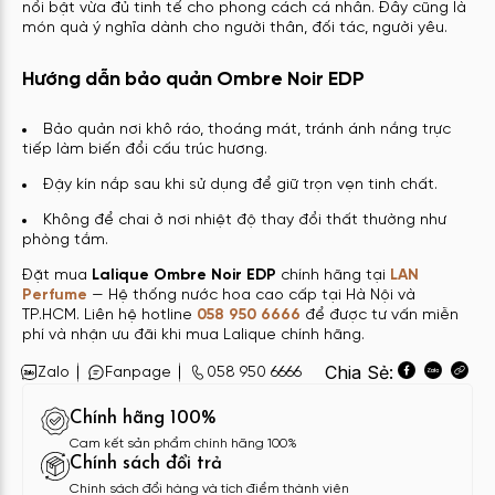
nổi bật vừa đủ tinh tế cho phong cách cá nhân. Đây cũng là
món quà ý nghĩa dành cho người thân, đối tác, người yêu.
Hướng dẫn bảo quản Ombre Noir EDP
Bảo quản nơi khô ráo, thoáng mát, tránh ánh nắng trực
tiếp làm biến đổi cấu trúc hương.
Đậy kín nắp sau khi sử dụng để giữ trọn vẹn tinh chất.
Không để chai ở nơi nhiệt độ thay đổi thất thường như
phòng tắm.
Đặt mua
Lalique Ombre Noir EDP
chính hãng tại
LAN
Perfume
— Hệ thống nước hoa cao cấp tại Hà Nội và
TP.HCM. Liên hệ hotline
058 950 6666
để được tư vấn miễn
phí và nhận ưu đãi khi mua Lalique chính hãng.
Chia Sẻ:
Zalo
Fanpage
058 950 6666
Chính hãng 100%
Cam kết sản phẩm chính hãng 100%
Chính sách đổi trả
Chính sách đổi hàng và tích điểm thành viên