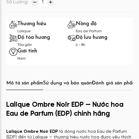
Số Lượng:
1
Thương hiệu
Nồng độ
Lalique
Eau de Parfum
Độ tỏa hương
Độ lưu hương
Tỏa gần
6 - 8h
Giới tính
Nam
Mô tả sản phẩm
Sử dụng và bảo quản
Đánh giá sản phẩm
C
Lalique Ombre Noir EDP — Nước hoa
Eau de Parfum (EDP) chính hãng
Lalique Ombre Noir EDP
là dòng nước hoa Eau de Parfum
(EDP) đến từ Lalique — thương hiệu nước hoa được yêu thích