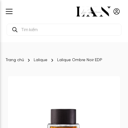
Tìm
kiếm
sản
phẩm
Trang chủ
Lalique
Lalique Ombre Noir EDP