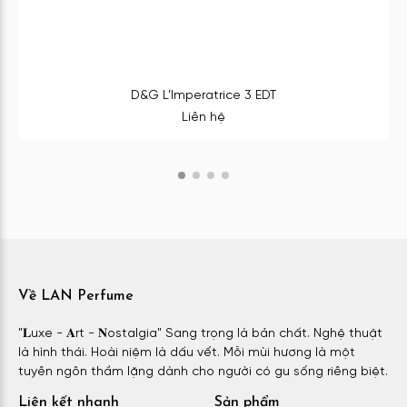
D&G L’Imperatrice 3 EDT
Liên hệ
Về LAN Perfume
"𝐋uxe - 𝐀rt - 𝐍ostalgia" Sang trọng là bản chất. Nghệ thuật
là hình thái. Hoài niệm là dấu vết. Mỗi mùi hương là một
tuyên ngôn thầm lặng dành cho người có gu sống riêng biệt.
Liên kết nhanh
Sản phẩm