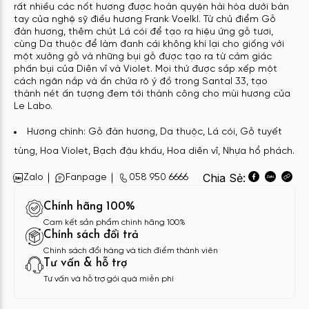
rất nhiều các nốt hương được hoàn quyện hài hòa dưới bàn
tay của nghệ sỹ điều hương Frank Voelkl. Từ chủ điểm Gỗ
đàn hương, thêm chút Lá cói để tạo ra hiệu ứng gỗ tươi,
cùng Da thuộc để làm đanh cái không khí lại cho giống với
một xưởng gỗ và những bụi gỗ được tạo ra từ cảm giác
phấn bụi của Diên vĩ và Violet. Mọi thứ được sắp xếp một
cách ngăn nắp và ẩn chứa rõ ý đồ trong Santal 33, tạo
thành nét ấn tượng đem tới thành công cho mùi hương của
Le Labo.
Hương chí
nh: Gỗ đàn hương, Da thuộc, Lá cói, Gỗ tuyết
tùng, Hoa Violet, Bạch đậu khấu, Hoa diên vĩ, Nhựa hổ phách.
Chia Sẻ:
Zalo
Fanpage
058 950 6666
Chính hãng 100%
Cam kết sản phẩm chính hãng 100%
Chính sách đổi trả
Chính sách đổi hàng và tích điểm thành viên
Tư vấn & hỗ trợ
Tư vấn và hỗ trợ gói quà miễn phí