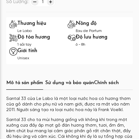
Số Lượng:
1
Thương hiệu
Nồng độ
Le Labo
Eau de Parfum
Độ tỏa hương
Độ lưu hương
1 sải tay
6 - 8h
Giới tính
Unisex
Mô tả sản phẩm
Sử dụng và bảo quản
Chính sách
Santal 33 của Le Labo là một loại nước hoa có hương thơm
của gỗ dành cho phụ nữ và nam giới, được ra mắt vào năm
2011. Người sáng tạo ra loại nước hoa này là Frank Voelkl.
Santal 33 cho ta mùi hương giống với không khí trong một
xưởng cưa đầy ắp mạt gỗ đàn hương thơm, tươi, ẩm ẩm,
kèm chút bụi mang lại cảm giác phấn gỗ rất chân thật, đầy
đủ hiệu ứng và cảm xúc. Cái không khí ấy là sự tổng hợp của