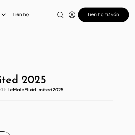
Liên hệ
Liên hệ tư vấn
ited 2025
KU:
LeMaleElixirLimited2025