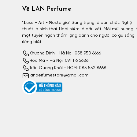
Về LAN Perfume
"𝐋uxe - 𝐀rt - 𝐍ostalgia" Sang trọng là bản chất. Nghệ
thuật là hình thái. Hoài niệm là dấu vết. Mỗi mùi hương l
một tuyên ngôn thầm lặng dành cho người có gu sống
riêng biệt.
Khương Đình - Hà Nội: 058 950 6666
Hoà Mã - Hà Nội: 091 116 5686
Trần Quang Khải - HCM: 085 552 8668
lanperfumestore@gmail.com