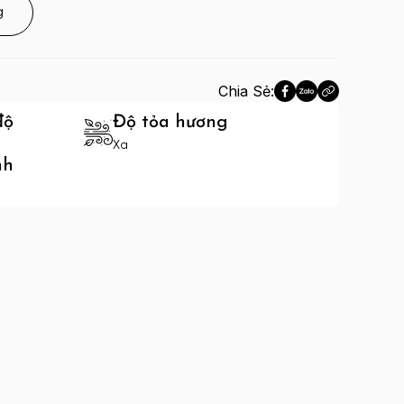
g
Chia Sẻ:
độ
Độ tỏa hương
Xa
nh