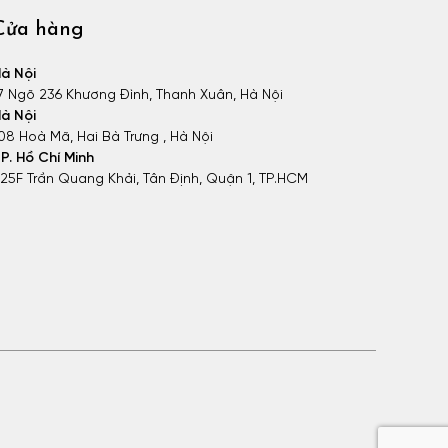
Cửa hàng
à Nội
7 Ngõ 236 Khương Đình, Thanh Xuân, Hà Nội
à Nội
08 Hoà Mã, Hai Bà Trưng , Hà Nội
P. Hồ Chí Minh
25F Trần Quang Khải, Tân Định, Quận 1, TP.HCM