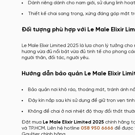
Dành riêng dành cho nam giới, sử dụng linh hoạt
Thiết kế chai sang trọng, xứng đáng góp mặt t
Đối tượng phù hợp với Le Male Elixir Li
Le Male Elixir Limited 2025 là lựa chọn lý tưởng cho
hương vừa đủ nổi bật vừa đủ tinh tế cho phong cá
người thân, đối tác, người yêu.
Hướng dẫn bảo quản Le Male Elixir Lim
Bảo quản nơi khô ráo, thoáng mát, tránh ánh nắ
Đậy kín nắp sau khi sử dụng để giữ trọn vẹn tinh
Không để chai ở nơi nhiệt độ thay đổi thất thư
Đặt mua
Le Male Elixir Limited 2025
chính hãng t
và TP.HCM. Liên hệ hotline
058 950 6666
để được t
Gaultier chính hãng.