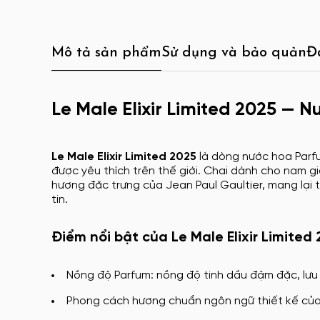
Mô tả sản phẩm
Sử dụng và bảo quản
Đ
Le Male Elixir Limited 2025 — 
Le Male Elixir Limited 2025
là dòng nước hoa Parfu
được yêu thích trên thế giới. Chai dành cho nam g
hương đặc trưng của Jean Paul Gaultier, mang lại tr
tin.
Điểm nổi bật của Le Male Elixir Limited
Nồng độ Parfum: nồng độ tinh dầu đậm đặc, lưu 
Phong cách hương chuẩn ngôn ngữ thiết kế của J