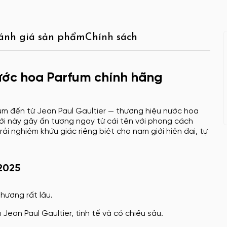
ánh giá sản phẩm
Chính sách
Nước hoa Parfum chính hãng
m đến từ Jean Paul Gaultier — thương hiệu nước hoa
iới này gây ấn tượng ngay từ cái tên với phong cách
ải nghiệm khứu giác riêng biệt cho nam giới hiện đại, tự
 2025
hương rất lâu.
ean Paul Gaultier, tinh tế và có chiều sâu.