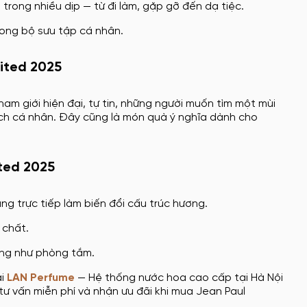
 trong nhiều dịp — từ đi làm, gặp gỡ đến dạ tiệc.
rong bộ sưu tập cá nhân.
mited 2025
 nam giới hiện đại, tự tin, những người muốn tìm một mùi
ch cá nhân. Đây cũng là món quà ý nghĩa dành cho
ited 2025
ng trực tiếp làm biến đổi cấu trúc hương.
 chất.
ờng như phòng tắm.
ại
LAN Perfume
— Hệ thống nước hoa cao cấp tại Hà Nội
ư vấn miễn phí và nhận ưu đãi khi mua Jean Paul