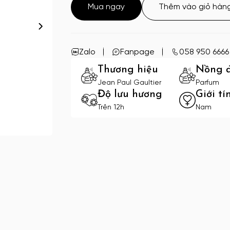
Mua ngay
Thêm vào giỏ hàn
Zalo
Fanpage
058 950 6666
Thương hiệu
Nồng 
Jean Paul Gaultier
Parfum
Độ lưu hương
Giới tí
Trên 12h
Nam