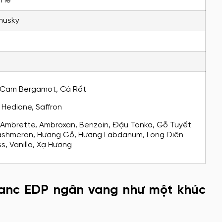
 Hè
musky
Cam Bergamot, Cà Rốt
:
Hedione, Saffron
Ambrette, Ambroxan, Benzoin, Đậu Tonka, Gỗ Tuyết
ashmeran, Hương Gỗ, Hương Labdanum, Long Diên
, Vanilla, Xạ Hương
lanc EDP ngân vang như một khúc