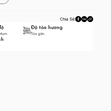
Chia Sẻ:
độ
Độ tỏa hương
rfum
Tỏa gần
nh