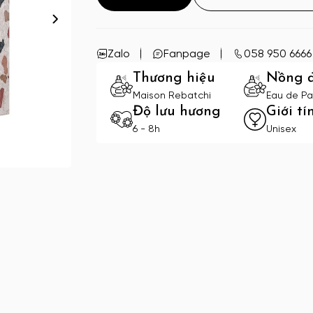
Zalo
Fanpage
058 950 6666
Thương hiệu
Nồng 
Maison Rebatchi
Eau de Pa
Độ lưu hương
Giới tí
6 - 8h
Unisex