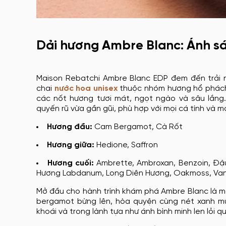
Dải hương Ambre Blanc: Ánh s
Maison Rebatchi Ambre Blanc EDP đem đến trải 
chai
nước hoa unisex
thuộc nhóm hương hổ phách 
các nốt hương tươi mát, ngọt ngào và sâu lắng
quyến rũ vừa gần gũi, phù hợp với mọi cá tính và mọ
Hương đầu:
Cam Bergamot, Cà Rốt
Hương giữa:
Hedione, Saffron
Hương cuối:
Ambrette, Ambroxan, Benzoin, Đậ
Hương Labdanum, Long Diên Hương, Oakmoss, Vani
Mở đầu cho hành trình khám phá Ambre Blanc là m
bergamot bừng lên, hòa quyện cùng nét xanh mư
khoái và trong lành tựa như ánh bình minh len lỏi q