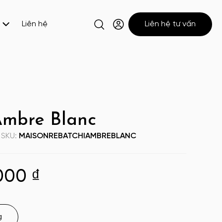
Liên hệ
Liên hệ tư vấn
Ambre Blanc
SKU:
MAISONREBATCHIAMBREBLANC
.000
₫
g