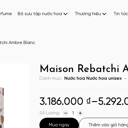
erfume
Bộ sưu tập nước hoa
Thương hiệu
Tin tức
tchi Ambre Blanc
Maison Rebatchi 
Danh mục:
Nước hoa
Nước hoa unisex
3.186.000
₫
–
5.292
Số Lượng:
1
Mua ngay
Thêm vào giỏ hàn