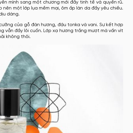
yển mình sang một chương mới đầy tinh tế và quyến rũ.
o nên một lớp lụa mềm mại, ôm ấp làn da đầy yêu chiều.
dịu dàng.
 cưỡng của gỗ đàn hương, đậu tonka và vani. Sự kết hợp
g vẫn đầy lôi cuốn. Lớp xạ hương trắng mượt mà vấn vít
ãi không thôi.