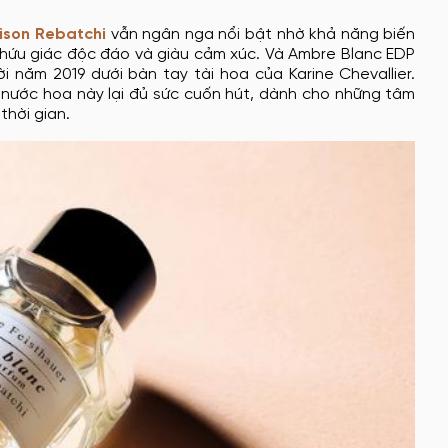
ison Rebatchi
vẫn ngân nga nổi bật nhờ khả năng biến
khứu giác độc đáo và giàu cảm xúc. Và Ambre Blanc EDP
i năm 2019 dưới bàn tay tài hoa của Karine Chevallier.
nước hoa này lại đủ sức cuốn hút, dành cho những tâm
thời gian.