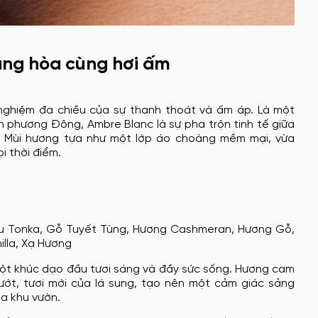
áng hòa cùng hơi ấm
nghiệm đa chiều của sự thanh thoát và ấm áp. Là một
phương Đông, Ambre Blanc là sự pha trộn tinh tế giữa
. Mùi hương tựa như một lớp áo choàng mềm mại, vừa
i thời điểm.
u Tonka, Gỗ Tuyết Tùng, Hương Cashmeran, Hương Gỗ,
lla, Xạ Hương
ột khúc dạo đầu tươi sáng và đầy sức sống. Hương cam
ớt, tươi mới của lá sung, tạo nên một cảm giác sảng
ua khu vườn.