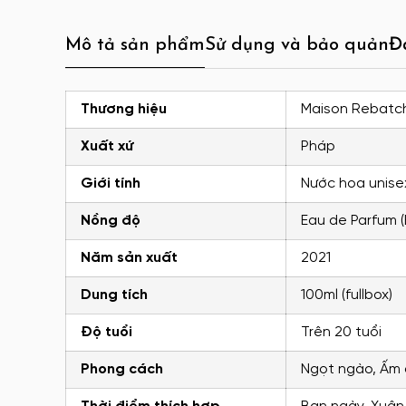
Mô tả sản phẩm
Sử dụng và bảo quản
Đ
Thương hiệu
Maison Rebatch
Xuất xứ
Pháp
Giới tính
Nước hoa unise
Nồng độ
Eau de Parfum 
Năm sản xuất
2021
Dung tích
100ml (fullbox)
Độ tuổi
Trên 20 tuổi
Phong cách
Ngọt ngào, Ấm 