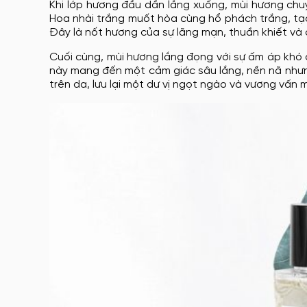
Khi lớp hương đầu dần lắng xuống, mùi hương chu
Hoa nhài trắng muốt hòa cùng hổ phách trắng, tạ
Đây là nốt hương của sự lãng mạn, thuần khiết và 
Cuối cùng, mùi hương lắng đọng với sự ấm áp khó
này mang đến một cảm giác sâu lắng, nền nã nhưn
trên da, lưu lại một dư vị ngọt ngào và vương vấn m