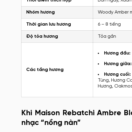
Thời điểm thích hợp
Ban ngày, Xuân
Nhóm hương
Woody Amber 
Thời gian lưu hương
6 – 8 tiếng
Độ tỏa hương
Tỏa gần
Hương đầu:
Hương giữa
Các tầng hương
Hương cuối:
Tùng, Hương C
Hương, Oakmoss
Khi Maison Rebatchi Ambre B
nhạc “nồng nàn”