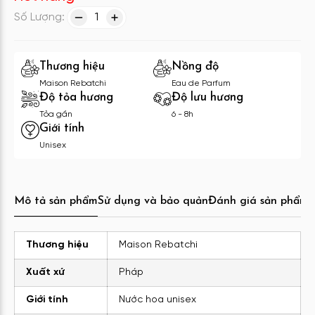
Số Lượng:
1
Thương hiệu
Nồng độ
Maison Rebatchi
Eau de Parfum
Độ tỏa hương
Độ lưu hương
Tỏa gần
6 - 8h
Giới tính
Unisex
Mô tả sản phẩm
Sử dụng và bảo quản
Đánh giá sản phẩm
C
Thương hiệu
Maison Rebatchi
Xuất xứ
Pháp
Giới tính
Nước hoa unisex