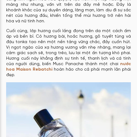
màng như nhung, vấn vít trên da đầy mê hoặc. Đây là
khoảnh khắc của sự duyên dáng, lãng mạn, làm dịu đi sự sắc
nét của hương đầu, khiến tổng thể mùi hương trở nên hài
hòa và nữ tính hơn.
Cuối cùng, lớp hương cuối lắng đọng trên da một cách ấm
áp và bền bỉ. Cỏ hương bài, hoắc hương, gỗ tuyết tùng và
đậu tonka tạo nên một nền tảng vững chắc, đầy cuốn hút.
Vị ngọt ngào của xạ hương vương vấn nhẹ nhàng, mang lại
cảm giác sạch sẽ, trong trẻo, lưu lại một ấn tượng khó phai.
Hương cuối này khẳng định sự tinh tế, thanh lịch và cá tính
của người dùng, biến Musc Panache thành một chai
nước
hoa Maison Rebatchi
hoàn hảo cho cả phái mạnh lẫn phái
đẹp.