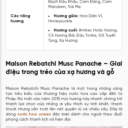
Bạch Đậu Khấu, Cam Đắng, Cam
Mandarin, Trái Me
Các tầng
Hương giữa:
Hoa Diên Vĩ,
hương
Honeysuckle
Hương cuối:
Amber, Hoắc Hương,
Cỏ Hương Bài, Đậu Tonka, Gỗ Tuyết
Tùng, Xạ Hương
Maison Rebatchi Musc Panache – Giai
điệu trong trẻo của xạ hương và gỗ
Maison Rebatchi Musc Panache là một trong những sáng
tạo tiêu biểu của thương hiệu nước hoa cao cấp đến từ
Pháp. Ra mắt vào năm 2019, mùi hương này nhanh chóng trở
thành lựa chọn của những ai yêu thích sự tinh khiết, thanh
thoát nhưng vẫn toát lên nét quyến rũ và chiều sâu. Đây là
dòng
nước hoa unisex
đặc biệt dành cho người theo đuổi
phong cách thanh lịch và hiện đại.