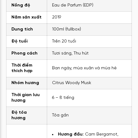
Nồng độ
Eau de Parfum (EDP)
Năm sản xuất
2019
Dung tích
100ml (fullbox)
Độ tuổi
Trên 20 tuổi
Phong cách
Tươi sáng, Thu hút
Thời điểm
Ban ngày, mùa xuân và mùa hè
thích hợp
Nhóm hương
Citrus Woody Musk
Thời gian lưu
6 – 8 tiếng
hương
Độ tỏa
Tỏa gần
hương
Hương đầu:
Cam Bergamot,