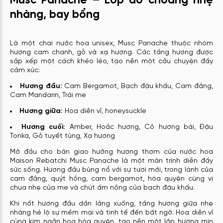
Musc Panache – Lớp áo choàng nhẹ
nhàng, bay bổng
Là một chai nước hoa unisex, Musc Panache thuộc nhóm
hương cam chanh, gỗ và xạ hương. Các tầng hương được
sắp xếp một cách khéo léo, tạo nên một câu chuyện đầy
cảm xúc:
Hương đầu:
Cam Bergamot, Bạch đậu khấu, Cam đắng,
Cam Mandarin, Trái me
Hương giữa:
Hoa diên vĩ, honeysuckle
Hương cuối:
Amber, Hoắc hương, Cỏ hương bài, Đậu
Tonka, Gỗ tuyết tùng, Xạ hương
Mở đầu cho bản giao hưởng hương thơm của nước hoa
Maison Rebatchi Musc Panache là một màn trình diễn đầy
sức sống. Hương đầu bùng nổ với sự tươi mới, trong lành của
cam đắng, quýt hồng, cam bergamot, hòa quyện cùng vị
chua nhẹ của me và chút ấm nồng của bạch đậu khấu.
Khi nốt hương đầu dần lắng xuống, tầng hương giữa nhẹ
nhàng hé lộ sự mềm mại và tinh tế đến bất ngờ. Hoa diên vĩ
cùng kim ngân hoa hòa quyện, tạo nên một lớp hương mịn