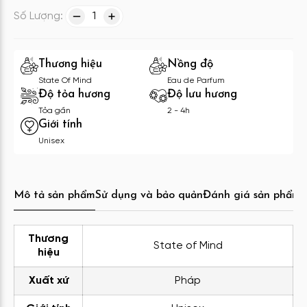
Số Lượng:
1
Thương hiệu
Nồng độ
State Of Mind
Eau de Parfum
Độ tỏa hương
Độ lưu hương
Tỏa gần
2 - 4h
Giới tính
Unisex
Mô tả sản phẩm
Sử dụng và bảo quản
Đánh giá sản phẩm
C
Thương
State of Mind
hiệu
Xuất xứ
Pháp