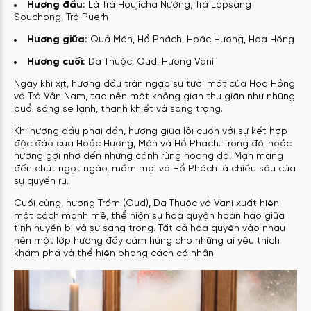
Hương đầu:
Lá Trà Houjicha Nướng, Trà Lapsang
Souchong, Trà Puerh
Hương giữa:
Quả Mận, Hổ Phách, Hoắc Hương, Hoa Hồng
Hương cuối:
Da Thuộc, Oud, Hương Vani
Ngay khi xịt, hương đầu tràn ngập sự tươi mát của Hoa Hồng
và Trà Vân Nam, tạo nên một không gian thư giãn như những
buổi sáng se lạnh, thanh khiết và sang trọng.
Khi hương đầu phai dần, hương giữa lôi cuốn với sự kết hợp
độc đáo của Hoắc Hương, Mận và Hổ Phách. Trong đó, hoắc
hương gợi nhớ đến những cánh rừng hoang dã, Mận mang
đến chút ngọt ngào, mềm mại và Hổ Phách là chiều sâu của
sự quyến rũ.
Cuối cùng, hương Trầm (Oud), Da Thuộc và Vani xuất hiện
một cách mạnh mẽ, thể hiện sự hòa quyện hoàn hảo giữa
tính huyền bí và sự sang trọng. Tất cả hòa quyện vào nhau
nên một lớp hương đầy cảm hứng cho những ai yêu thích
khám phá và thể hiện phong cách cá nhân.