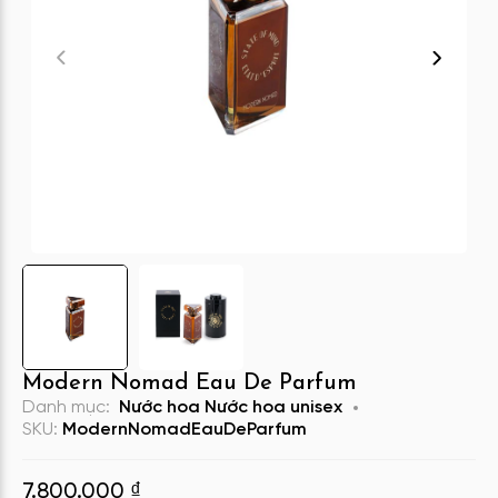
Modern Nomad Eau De Parfum
Danh mục:
Nước hoa
Nước hoa unisex
SKU:
ModernNomadEauDeParfum
7.800.000
₫