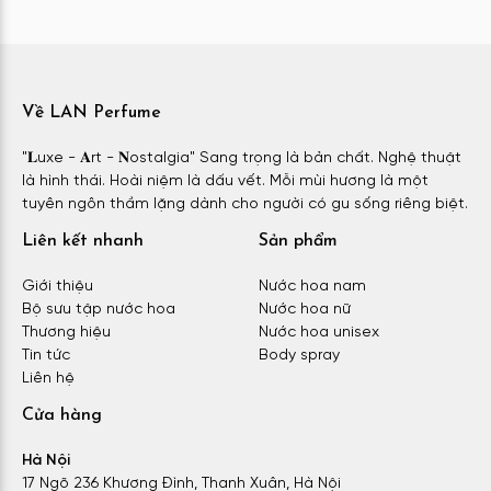
Về LAN Perfume
"𝐋uxe - 𝐀rt - 𝐍ostalgia" Sang trọng là bản chất. Nghệ thuật
là hình thái. Hoài niệm là dấu vết. Mỗi mùi hương là một
tuyên ngôn thầm lặng dành cho người có gu sống riêng biệt.
Liên kết nhanh
Sản phẩm
Giới thiệu
Nước hoa nam
Bộ sưu tập nước hoa
Nước hoa nữ
Thương hiệu
Nước hoa unisex
Tin tức
Body spray
Liên hệ
Cửa hàng
Hà Nội
17 Ngõ 236 Khương Đình, Thanh Xuân, Hà Nội