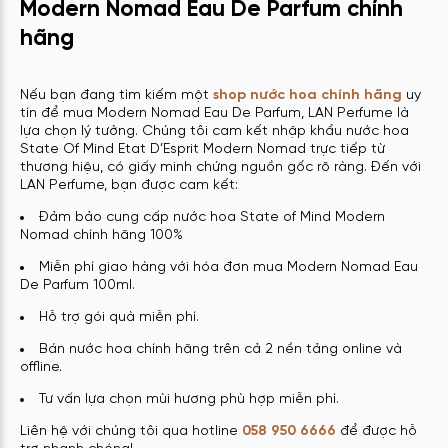
Modern Nomad Eau De Parfum chính
hãng
Nếu bạn đang tìm kiếm một
shop nước hoa chính hãng
uy
tín để mua Modern Nomad Eau De Parfum, LAN Perfume là
lựa chọn lý tưởng. Chúng tôi cam kết nhập khẩu nước hoa
State Of Mind Etat D’Esprit Modern Nomad trực tiếp từ
thương hiệu, có giấy minh chứng nguồn gốc rõ ràng. Đến với
LAN Perfume, bạn được cam kết:
Đảm bảo cung cấp nước hoa State of Mind Modern
Nomad chính hãng 100%
Miễn phí giao hàng với hóa đơn mua Modern Nomad Eau
De Parfum 100ml.
Hỗ trợ gói quà miễn phí.
Bán nước hoa chính hãng trên cả 2 nền tảng online và
offline.
Tư vấn lựa chọn mùi hương phù hợp miễn phí.
Liên hệ với chúng tôi qua hotline
058 950 6666
để được hỗ