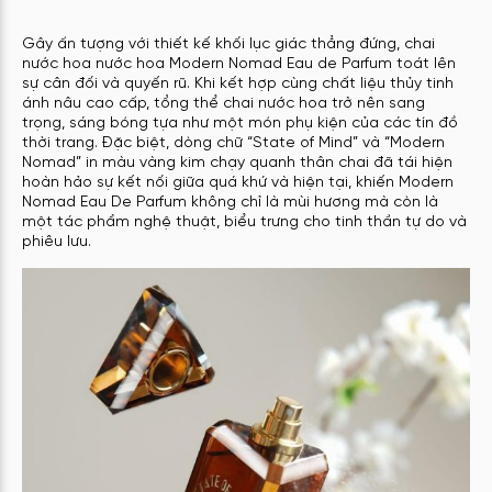
Gây ấn tượng với thiết kế khối lục giác thẳng đứng, chai
nước hoa nước hoa Modern Nomad Eau de Parfum toát lên
sự cân đối và quyến rũ. Khi kết hợp cùng chất liệu thủy tinh
ánh nâu cao cấp, tổng thể chai nước hoa trở nên sang
trọng, sáng bóng tựa như một món phụ kiện của các tín đồ
thời trang. Đặc biệt, dòng chữ “State of Mind” và “Modern
Nomad” in màu vàng kim chạy quanh thân chai đã tái hiện
hoàn hảo sự kết nối giữa quá khứ và hiện tại, khiến Modern
Nomad Eau De Parfum không chỉ là mùi hương mà còn là
một tác phẩm nghệ thuật, biểu trưng cho tinh thần tự do và
phiêu lưu.