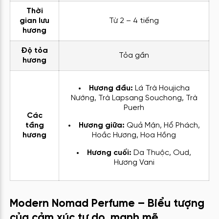
Thời
gian lưu
Từ 2 – 4 tiếng
hương
Độ tỏa
Tỏa gần
hương
Hương đầu:
Lá Trà Houjicha
Nướng, Trà Lapsang Souchong, Trà
Puerh
Các
tầng
Hương giữa:
Quả Mận, Hổ Phách,
hương
Hoắc Hương, Hoa Hồng
Hương cuối:
Da Thuộc, Oud,
Hương Vani
Modern Nomad Perfume – Biểu tượng
của cảm xúc tự do, mạnh mẽ