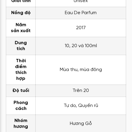
Giới tính
Unisex
Nồng độ
Eau De Parfum
Năm
2017
sản xuất
Dung
10, 20 và 100ml
tích
Thời
điểm
Mùa thu, mùa đông
thích
hợp
Độ tuổi
Trên 20
Phong
Tự do, Quyến rũ
cách
Nhóm
Hương Gỗ
hương