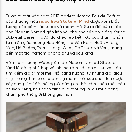
Được ra mắt vào năm 2017, Modern Nomad Eau de Parfum
của thương hiệu
nước hoa State of Mind
được xem biểu
tượng của cảm xúc tự do và mạnh mẽ. Sự ra đời của nước
hoa Modern Nomad gắn liền với nhà chế tác nổi tiếng Karine
Dubreuil-Sereni, người đã khéo léo kết hợp các thành phần
tự nhiên giữa hương Hoa Hồng, Trà Vân Nam, Hoắc Hương,
Mận, Hổ Phách, Trầm Hương (Oud), Da Thuộc và Vani, mang
đến một trải nghiệm phong phú và sâu lắng.
Với nhóm hương Woody ấm áp, Modern Nomad State of
Mind là dòng phù hợp với những tâm hồn phiêu lưu và luôn
tìm kiếm giá trị mới mẻ. Mỗi tầng hương, từ những giai điệu
nhẹ nhàng, tinh tế cho đến sự mạnh mẽ, sâu sắc, đều được
xây dựng tỉ mỉ để mỗi người dùng có thể cảm nhận một câu
chuyện riêng, như hành trình của một người du mục đang
khám phá thế giới không giới hạn.