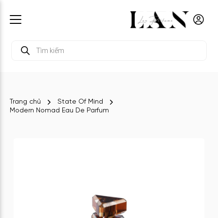
Tìm
kiếm
sản
phẩm
Trang chủ
State Of Mind
Modern Nomad Eau De Parfum