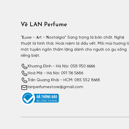
Về LAN Perfume
"𝐋uxe - 𝐀rt - 𝐍ostalgia" Sang trọng là bản chất. Nghệ
thuật là hình thái. Hoài niệm là dấu vết. Mỗi mùi hương l
một tuyên ngôn thầm lặng dành cho người có gu sống
riêng biệt.
Khương Đình - Hà Nội: 058 950 6666
Hoà Mã - Hà Nội: 091 116 5686
Trần Quang Khải - HCM: 085 552 8668
lanperfumestore@gmail.com