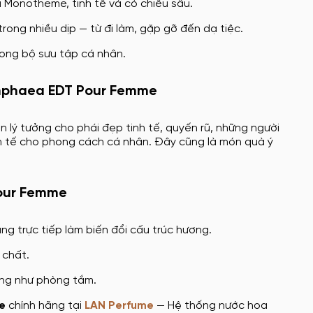
Monotheme, tinh tế và có chiều sâu.
trong nhiều dịp — từ đi làm, gặp gỡ đến dạ tiệc.
rong bộ sưu tập cá nhân.
mphaea EDT Pour Femme
ý tưởng cho phái đẹp tinh tế, quyến rũ, những người
h tế cho phong cách cá nhân. Đây cũng là món quà ý
our Femme
ng trực tiếp làm biến đổi cấu trúc hương.
 chất.
ờng như phòng tắm.
e
chính hãng tại
LAN Perfume
— Hệ thống nước hoa