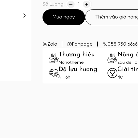
Số Lượng:
1
Mua ngay
Thêm vào giỏ hàn
Zalo
Fanpage
058 950 6666
Thương hiệu
Nồng 
Monotheme
Eau de Toi
Độ lưu hương
Giới tí
4 - 6h
Nữ