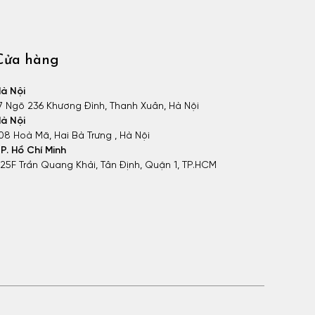
Cửa hàng
à Nội
7 Ngõ 236 Khương Đình, Thanh Xuân, Hà Nội
à Nội
08 Hoà Mã, Hai Bà Trưng , Hà Nội
P. Hồ Chí Minh
25F Trần Quang Khải, Tân Định, Quận 1, TP.HCM