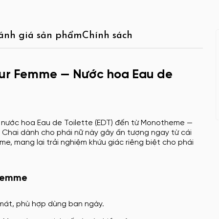
ánh giá sản phẩm
Chính sách
r Femme — Nước hoa Eau de
 nước hoa Eau de Toilette (EDT) đến từ Monotheme —
. Chai dành cho phái nữ này gây ấn tượng ngay từ cái
, mang lại trải nghiệm khứu giác riêng biệt cho phái
 Femme
 mát, phù hợp dùng ban ngày.