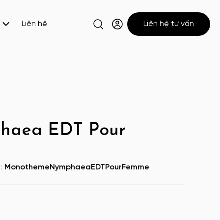
Liên hệ
Liên hệ tư vấn
haea EDT Pour
U:
MonothemeNymphaeaEDTPourFemme