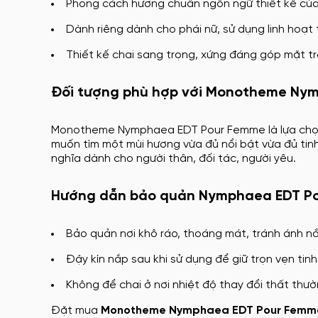
Phong cách hương chuẩn ngôn ngữ thiết kế của 
Dành riêng dành cho phái nữ, sử dụng linh hoạt 
Thiết kế chai sang trọng, xứng đáng góp mặt t
Đối tượng phù hợp với Monotheme Ny
Monotheme Nymphaea EDT Pour Femme là lựa chọn l
muốn tìm một mùi hương vừa đủ nổi bật vừa đủ tin
nghĩa dành cho người thân, đối tác, người yêu.
Hướng dẫn bảo quản Nymphaea EDT P
Bảo quản nơi khô ráo, thoáng mát, tránh ánh nắ
Đậy kín nắp sau khi sử dụng để giữ trọn vẹn tinh
Không để chai ở nơi nhiệt độ thay đổi thất thư
Đặt mua
Monotheme Nymphaea EDT Pour Femm