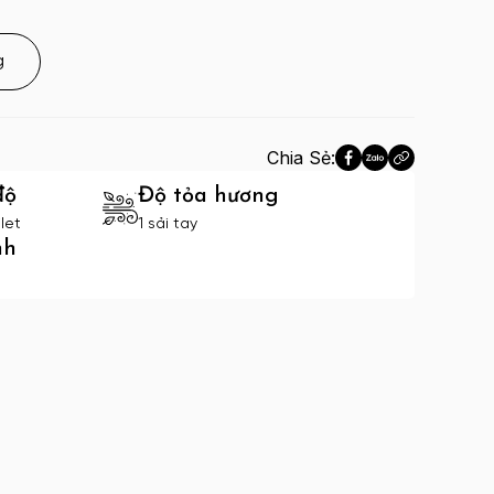
g
Chia Sẻ:
độ
Độ tỏa hương
let
1 sải tay
nh