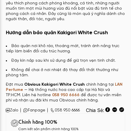
yêu thích phong cách phóng khoáng, cá tính, những người
muốn tìm một mùi hương vừa đủ nổi bật vừa đủ tinh tế cho
phong cách cá nhân. Đây cũng là món quà ý nghĩa dành cho
người thân, đối tác, người yêu.
Hướng dẫn bảo quản Kakigori White Crush
Bảo quản nơi khô ráo, thoáng mát, tránh ánh nắng trực
tiếp làm biến đổi cấu trúc hương.
Đậy kín nắp sau khi sử dụng để giữ trọn vẹn tinh chất.
Không để chai ở nơi nhiệt độ thay đổi thất thường như
phòng tắm.
Đặt mua
Obvious Kakigori White Crush
chính hãng tại
LAN
Perfume
— Hệ thống nước hoa cao cấp tại Hà Nội và
TP.HCM. Liên hệ hotline
058 950 6666
để được tư vấn miễn
phí và nhận ưu đãi khi mua Obvious chính hãng.
Chia Sẻ:
Zalo
Fanpage
058 950 6666
Chính hãng 100%
Cam kết sản phẩm chính hãng 100%