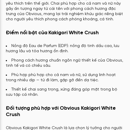
yêu thích trên thế giới. Chai phù hợp cho cả nam và nữ này
gây ấn tượng ngay từ cái tên với phong cách hương đặc
trưng của Obvious, mang lại trải nghiệm khứu giác riêng biệt
cho người yêu thích phong cách phóng khoáng, cá tính.
Điểm nổi bật của Kakigori White Crush
Nồng độ Eau de Parfum (EDP): nồng độ tinh dầu cao, lưu
hương lâu và tỏa hương ổn định.
Phong cách hương chuẩn ngôn ngữ thiết kế của Obvious,
tinh tế và có chiều sâu.
Phù hợp phù hợp cho cả nam và nữ, sử dụng linh hoạt
trong nhiều dịp — từ đi làm, gặp gỡ đến dạ tiệc.
Thiết kế chai sang trọng, xứng đáng góp mặt trong bộ
sưu tập cá nhân.
Đối tượng phù hợp với Obvious Kakigori White
Crush
Obvious Kakigori White Crush là lựa chọn lý tưởng cho người