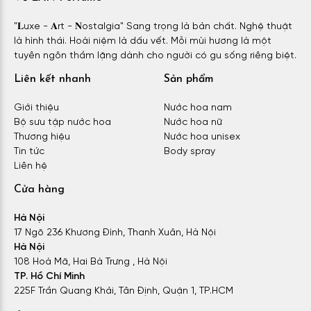
"𝐋uxe - 𝐀rt - 𝐍ostalgia" Sang trọng là bản chất. Nghệ thuật
là hình thái. Hoài niệm là dấu vết. Mỗi mùi hương là một
tuyên ngôn thầm lặng dành cho người có gu sống riêng biệt.
Liên kết nhanh
Sản phẩm
Giới thiệu
Nước hoa nam
Bộ sưu tập nước hoa
Nước hoa nữ
Thương hiệu
Nước hoa unisex
Tin tức
Body spray
Liên hệ
Cửa hàng
Hà Nội
17 Ngõ 236 Khương Đình, Thanh Xuân, Hà Nội
Hà Nội
108 Hoà Mã, Hai Bà Trưng , Hà Nội
TP. Hồ Chí Minh
225F Trần Quang Khải, Tân Định, Quận 1, TP.HCM