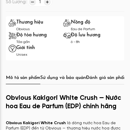
Số Lượng:
1
Thương hiệu
Nồng độ
Obvious
Eau de Parfum
Độ tỏa hương
Độ lưu hương
Tỏa gần
6 - 8h
Giới tính
Unisex
Mô tả sản phẩm
Sử dụng và bảo quản
Đánh giá sản phẩm
C
Obvious Kakigori White Crush — Nước
hoa Eau de Parfum (EDP) chính hãng
Obvious Kakigori White Crush
là dòng nước hoa Eau de
Parfum (EDP) đến từ Obvious — thương hiệu nước hoa được