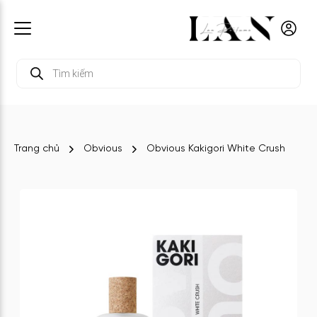
Tìm
kiếm
sản
phẩm
Trang chủ
Obvious
Obvious Kakigori White Crush