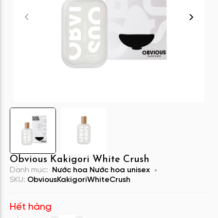
Obvious Kakigori White Crush
Danh mục:
Nước hoa
Nước hoa unisex
SKU:
ObviousKakigoriWhiteCrush
Hết hàng