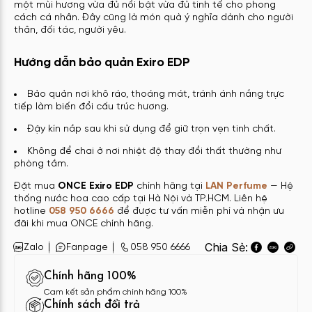
một mùi hương vừa đủ nổi bật vừa đủ tinh tế cho phong
cách cá nhân. Đây cũng là món quà ý nghĩa dành cho người
thân, đối tác, người yêu.
Hướng dẫn bảo quản Exiro EDP
Bảo quản nơi khô ráo, thoáng mát, tránh ánh nắng trực
tiếp làm biến đổi cấu trúc hương.
Đậy kín nắp sau khi sử dụng để giữ trọn vẹn tinh chất.
Không để chai ở nơi nhiệt độ thay đổi thất thường như
phòng tắm.
Đặt mua
ONCE Exiro EDP
chính hãng tại
LAN Perfume
— Hệ
thống nước hoa cao cấp tại Hà Nội và TP.HCM. Liên hệ
hotline
058 950 6666
để được tư vấn miễn phí và nhận ưu
đãi khi mua ONCE chính hãng.
Chia Sẻ:
Zalo
Fanpage
058 950 6666
Chính hãng 100%
Cam kết sản phẩm chính hãng 100%
Chính sách đổi trả