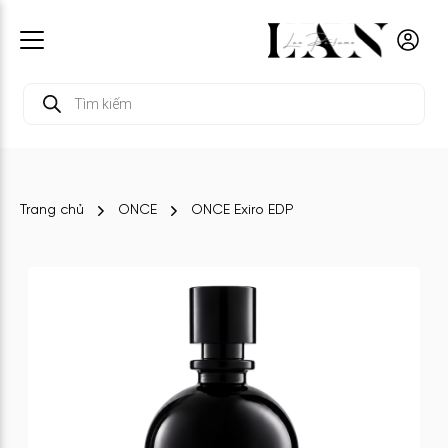
Tìm
kiếm
sản
phẩm
Trang chủ
ONCE
ONCE Exiro EDP