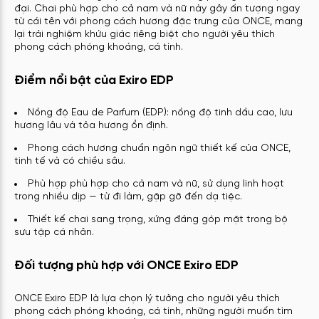
đại. Chai phù hợp cho cả nam và nữ này gây ấn tượng ngay
từ cái tên với phong cách hương đặc trưng của ONCE, mang
lại trải nghiệm khứu giác riêng biệt cho người yêu thích
phong cách phóng khoáng, cá tính.
Điểm nổi bật của Exiro EDP
Nồng độ Eau de Parfum (EDP): nồng độ tinh dầu cao, lưu
hương lâu và tỏa hương ổn định.
Phong cách hương chuẩn ngôn ngữ thiết kế của ONCE,
tinh tế và có chiều sâu.
Phù hợp phù hợp cho cả nam và nữ, sử dụng linh hoạt
trong nhiều dịp — từ đi làm, gặp gỡ đến dạ tiệc.
Thiết kế chai sang trọng, xứng đáng góp mặt trong bộ
sưu tập cá nhân.
Đối tượng phù hợp với ONCE Exiro EDP
ONCE Exiro EDP là lựa chọn lý tưởng cho người yêu thích
phong cách phóng khoáng, cá tính, những người muốn tìm