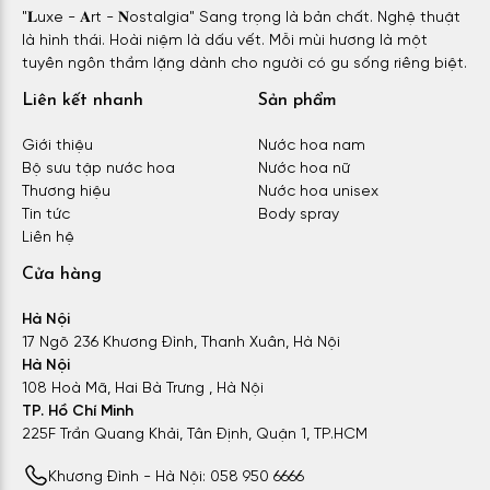
"𝐋uxe - 𝐀rt - 𝐍ostalgia" Sang trọng là bản chất. Nghệ thuật
là hình thái. Hoài niệm là dấu vết. Mỗi mùi hương là một
tuyên ngôn thầm lặng dành cho người có gu sống riêng biệt.
Liên kết nhanh
Sản phẩm
Giới thiệu
Nước hoa nam
Bộ sưu tập nước hoa
Nước hoa nữ
Thương hiệu
Nước hoa unisex
Tin tức
Body spray
Liên hệ
Cửa hàng
Hà Nội
17 Ngõ 236 Khương Đình, Thanh Xuân, Hà Nội
Hà Nội
108 Hoà Mã, Hai Bà Trưng , Hà Nội
TP. Hồ Chí Minh
225F Trần Quang Khải, Tân Định, Quận 1, TP.HCM
Khương Đình - Hà Nội: 058 950 6666