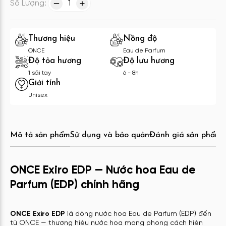
Số Lượng:
1
Thương hiệu
Nồng độ
ONCE
Eau de Parfum
Độ tỏa hương
Độ lưu hương
1 sải tay
6 - 8h
Giới tính
Unisex
Mô tả sản phẩm
Sử dụng và bảo quản
Đánh giá sản phẩm
C
ONCE Exiro EDP — Nước hoa Eau de
Parfum (EDP) chính hãng
ONCE Exiro EDP
là dòng nước hoa Eau de Parfum (EDP) đến
từ ONCE — thương hiệu nước hoa mang phong cách hiện