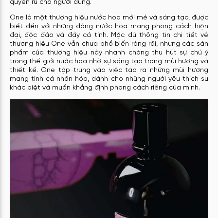
quyến rũ cho người dùng.
One là một thương hiệu nước hoa mới mẻ và sáng tạo, được
biết đến với những dòng nước hoa mang phong cách hiện
đại, độc đáo và đầy cá tính. Mặc dù thông tin chi tiết về
thương hiệu One vẫn chưa phổ biến rộng rãi, nhưng các sản
phẩm của thương hiệu này nhanh chóng thu hút sự chú ý
trong thế giới nước hoa nhờ sự sáng tạo trong mùi hương và
thiết kế. One tập trung vào việc tạo ra những mùi hương
mang tính cá nhân hóa, dành cho những người yêu thích sự
khác biệt và muốn khẳng định phong cách riêng của mình.