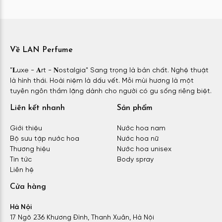
Về LAN Perfume
"𝐋uxe - 𝐀rt - 𝐍ostalgia" Sang trọng là bản chất. Nghệ thuật
là hình thái. Hoài niệm là dấu vết. Mỗi mùi hương là một
tuyên ngôn thầm lặng dành cho người có gu sống riêng biệt.
Liên kết nhanh
Sản phẩm
Giới thiệu
Nước hoa nam
Bộ sưu tập nước hoa
Nước hoa nữ
Thương hiệu
Nước hoa unisex
Tin tức
Body spray
Liên hệ
Cửa hàng
Hà Nội
17 Ngõ 236 Khương Đình, Thanh Xuân, Hà Nội