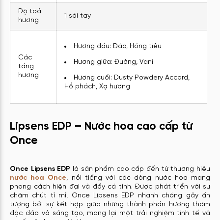
Độ toả
1 sải tay
hương
Hương đầu: Đào, Hồng tiêu
Các
Hương giữa: Đường, Vani
tầng
hương
Hương cuối: Dusty Powdery Accord,
Hổ phách, Xạ hương
Lipsens EDP – Nước hoa cao cấp từ
Once
Once Lipsens EDP
là sản phẩm cao cấp đến từ thương hiệu
nước hoa Once
, nổi tiếng với các dòng nước hoa mang
phong cách hiện đại và đầy cá tính. Được phát triển với sự
chăm chút tỉ mỉ, Once Lipsens EDP nhanh chóng gây ấn
tượng bởi sự kết hợp giữa những thành phần hương thơm
độc đáo và sáng tạo, mang lại một trải nghiệm tinh tế và