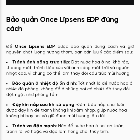
Bảo quản Once Lipsens EDP đúng
cách
Để
Once Lipsens EDP
được bảo quản đúng cách và giữ
nguyên chất lượng hương thơm, bạn cần lưu ý các điểm sau:
Tránh ánh nắng trực tiếp
: Đặt nước hoa ở nơi khô ráo,
thoáng mát, tránh tiếp xúc với ánh sáng mặt trời và nguồn
nhiệt cao, vì chúng có thể làm thay đổi cấu trúc mùi hương.
Bảo quản ở nhiệt độ ổn định
: Tốt nhất là để nước hoa ở
nhiệt độ phòng, không để ở những nơi có nhiệt độ thay đổi
đột ngột như phòng tắm.
Đậy kín nắp sau khi sử dụng
: Đảm bảo nắp chai luôn
được đậy kín để tránh không khí xâm nhập, giúp nước hoa
không bị bay hơi và giữ được mùi hương lâu dài.
Tránh va đập mạnh
: Nên để nước hoa ở nơi an toàn,
tránh rơi vỡ hoặc va đập làm hỏng chai thủy tinh.