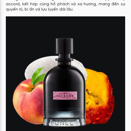
accord, kết hợp cùng hổ phách và xạ hương, mang đến sự
quyến rũ, bí ẩn và lưu luyến dài lâu.