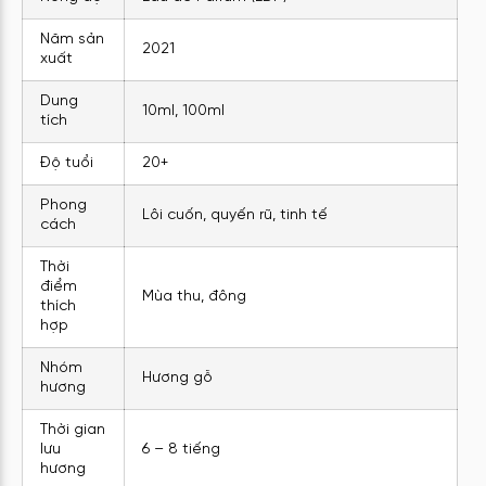
Năm sản
2021
xuất
Dung
10ml, 100ml
tích
Độ tuổi
20+
Phong
Lôi cuốn, quyến rũ, tinh tế
cách
Thời
điểm
Mùa thu, đông
thích
hợp
Nhóm
Hương gỗ
hương
Thời gian
lưu
6 – 8 tiếng
hương