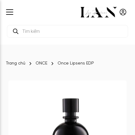
Tìm
kiếm
sản
phẩm
Trang chủ
ONCE
Once Lipsens EDP