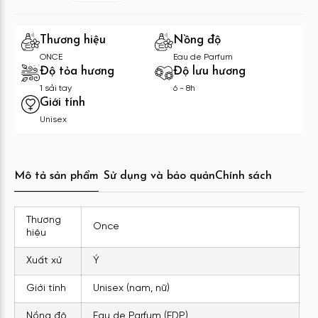
Thương hiệu
Nồng độ
ONCE
Eau de Parfum
Độ tỏa hương
Độ lưu hương
1 sải tay
6 - 8h
Giới tính
Unisex
Mô tả sản phẩm
Sử dụng và bảo quản
Chính sách
Thương
Once
hiệu
Xuất xứ
Ý
Giới tính
Unisex (nam, nữ)
Nồng độ
Eau de Parfum (EDP)