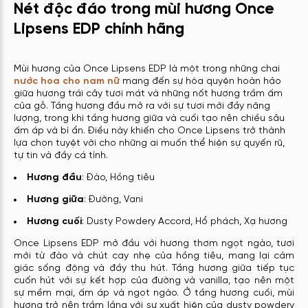
Nét độc đáo trong mùi hương Once
Lipsens EDP chính hãng
Mùi hương của Once Lipsens EDP là một trong những chai
nước hoa cho nam nữ
mang đến sự hòa quyện hoàn hảo
giữa hương trái cây tươi mát và những nốt hương trầm ấm
của gỗ. Tầng hương đầu mở ra với sự tươi mới đầy năng
lượng, trong khi tầng hương giữa và cuối tạo nên chiều sâu
ấm áp và bí ẩn. Điều này khiến cho Once Lipsens trở thành
lựa chọn tuyệt vời cho những ai muốn thể hiện sự quyến rũ,
tự tin và đầy cá tính.
Hương đầu
: Đào, Hồng tiêu
Hương giữa
: Đường, Vani
Hương cuối
: Dusty Powdery Accord, Hổ phách, Xạ hương
Once Lipsens EDP mở đầu với hương thơm ngọt ngào, tươi
mới từ đào và chút cay nhẹ của hồng tiêu, mang lại cảm
giác sống động và đầy thu hút. Tầng hương giữa tiếp tục
cuốn hút với sự kết hợp của đường và vanilla, tạo nên một
sự mềm mại, ấm áp và ngọt ngào. Ở tầng hương cuối, mùi
hương trở nên trầm lắng với sự xuất hiện của dusty powdery