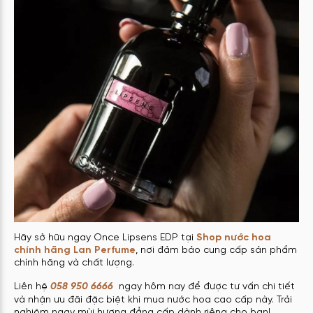
Hãy sở hữu ngay Once Lipsens EDP tại
Shop nước hoa
chính hãng Lan Perfume
, nơi đảm bảo cung cấp sản phẩm
chính hãng và chất lượng.
Liên hệ
058 950 6666
ngay hôm nay để được tư vấn chi tiết
và nhận ưu đãi đặc biệt khi mua nước hoa cao cấp này. Trải
nghiệm ngay mùi hương đẳng cấp dành riêng cho bạn!