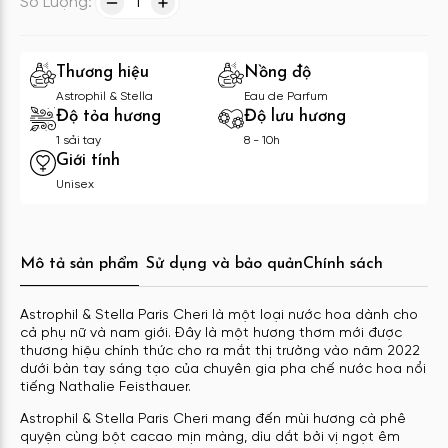
Số Lượng:
1
Thương hiệu
Nồng độ
Astrophil & Stella
Eau de Parfum
Độ tỏa hương
Độ lưu hương
1 sải tay
8 - 10h
Giới tính
Unisex
Mô tả sản phẩm
Sử dụng và bảo quản
Chính sách
Astrophil & Stella Paris Cheri là một loại nước hoa dành cho
cả phụ nữ và nam giới. Đây là một hương thơm mới được
thương hiệu chính thức cho ra mắt thị trường vào năm 2022
dưới bàn tay sáng tạo của chuyên gia pha chế nước hoa nổi
tiếng Nathalie Feisthauer.
Astrophil & Stella Paris Cheri mang đến mùi hương cà phê
quyện cùng bột cacao mịn màng, dìu dắt bởi vị ngọt êm