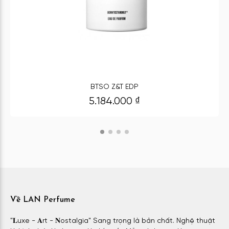
BTSO Z&T EDP
5.184.000
₫
Về LAN Perfume
"𝐋uxe - 𝐀rt - 𝐍ostalgia" Sang trọng là bản chất. Nghệ thuật