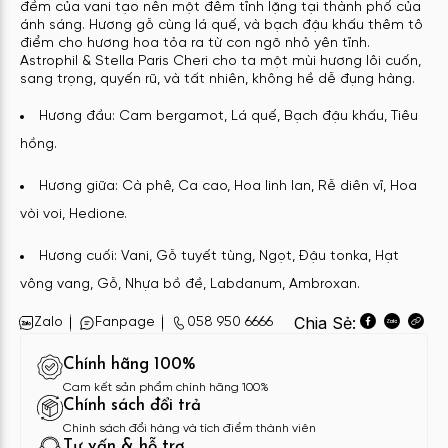
đềm của vani tạo nên một đêm tĩnh lặng tại thành phố của
ánh sáng. Hương gỗ cùng lá quế, và bạch đậu khấu thêm tô
điểm cho hương hoa tỏa ra từ con ngõ nhỏ yên tĩnh.
Astrophil & Stella Paris Cheri cho ta một mùi hương lôi cuốn,
sang trọng, quyến rũ, và tất nhiên, không hề dễ đụng hàng.
Hương
đầu: Cam bergamot, Lá quế, Bạch đậu khấu, Tiêu
hồng.
Hương giữa: Cà phê, Ca cao, Hoa linh lan, Rễ diên vĩ, Hoa
vòi voi, Hedione.
Hương cuối: Vani, Gỗ tuyết tùng, Ngọt, Đậu tonka, Hạt
vông vang, Gỗ, Nhựa bồ đề, Labdanum, Ambroxan.
Chia Sẻ:
Zalo
Fanpage
058 950 6666
Chính hãng 100%
Cam kết sản phẩm chính hãng 100%
Chính sách đổi trả
Chính sách đổi hàng và tích điểm thành viên
Tư vấn & hỗ trợ