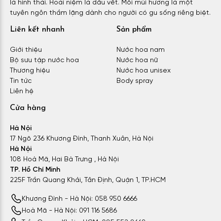
là hình thái. Hoài niệm là dấu vết. Mỗi mùi hương là một
tuyên ngôn thầm lặng dành cho người có gu sống riêng biệt.
Liên kết nhanh
Sản phẩm
Giới thiệu
Nước hoa nam
Bộ sưu tập nước hoa
Nước hoa nữ
Thương hiệu
Nước hoa unisex
Tin tức
Body spray
Liên hệ
Cửa hàng
Hà Nội
17 Ngõ 236 Khương Đình, Thanh Xuân, Hà Nội
Hà Nội
108 Hoà Mã, Hai Bà Trưng , Hà Nội
TP. Hồ Chí Minh
225F Trần Quang Khải, Tân Định, Quận 1, TP.HCM
Khương Đình - Hà Nội: 058 950 6666
Hoà Mã - Hà Nội: 091 116 5686