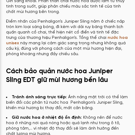
Gin sảng khoái. Phần thân chai nước hoa được làm từ thủy
tinh trong suốt, giúp phản chiếu màu sắc tinh tế của tinh
chất mùi hương bên trong.
Điểm nhấn của Penhaligon’s Juniper Sling nằm ở chiếc nắp
tròn kim loại sáng bóng, đi kèm với dải ruy băng thanh lịch
quấn quanh cổ chai, thể hiện nét cổ điển và tinh tế đặc
trưng của thương hiệu Penhaligon’s. Tổng thể chai
nước hoa
unisex
này mang lại cảm giác sang trọng nhưng không quá
cầu kỳ, đúng với phong cách của một mùi hương hiện đại,
phóng khoáng nhưng đầy chiều sâu.
Cách bảo quản nước hoa Juniper
Sling EDT giữ mùi hương bền lâu
Tránh ánh sáng trực tiếp:
Ánh nắng mặt trời có thể làm
biến đổi các phân tử nước hoa Penhaligon’s Juniper Sling,
khiến mùi hương bị thay đổi, mất cân bằng.
Giữ nước hoa ở nhiệt độ ổn định:
Không nên để nước
hoa ở những nơi quá nóng hoặc quá lạnh như trong ô tô,
phòng tắm,… vì nhiệt độ thay đổi sẽ làm ảnh hưởng đến
chất lượng mùi hương.