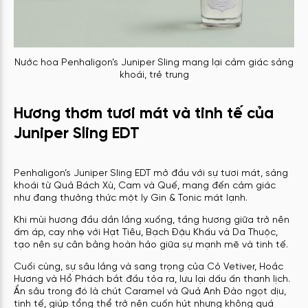
Nước hoa Penhaligon’s Juniper Sling mang lại cảm giác sảng
khoái, trẻ trung
Hương thơm tươi mát và tinh tế của
Juniper Sling EDT
Penhaligon’s Juniper Sling EDT mở đầu với sự tươi mát, sảng
khoái từ Quả Bách Xù, Cam và Quế, mang đến cảm giác
như đang thưởng thức một ly Gin & Tonic mát lạnh.
Khi mùi hương đầu dần lắng xuống, tầng hương giữa trở nên
ấm áp, cay nhẹ với Hạt Tiêu, Bạch Đậu Khấu và Da Thuộc,
tạo nên sự cân bằng hoàn hảo giữa sự mạnh mẽ và tinh tế.
Cuối cùng, sự sâu lắng và sang trọng của Cỏ Vetiver, Hoắc
Hương và Hổ Phách bắt đầu tỏa ra, lưu lại dấu ấn thanh lịch.
Ẩn sâu trong đó là chút Caramel và Quả Anh Đào ngọt dịu,
tinh tế, giúp tổng thể trở nên cuốn hút nhưng không quá