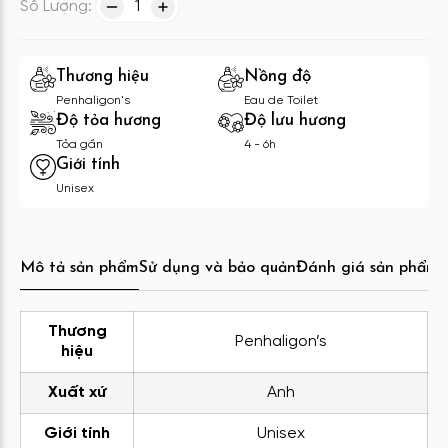
Số Lượng:
1
Thương hiệu
Nồng độ
Penhaligon's
Eau de Toilet
Độ tỏa hương
Độ lưu hương
Tỏa gần
4 - 6h
Giới tính
Unisex
Mô tả sản phẩm
Sử dụng và bảo quản
Đánh giá sản phẩm
C
Thương
Penhaligon’s
hiệu
Xuất xứ
Anh
Giới tính
Unisex