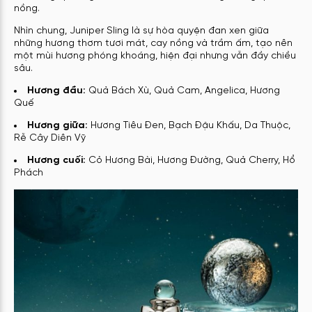
nồng.
Nhìn chung, Juniper Sling là sự hòa quyện đan xen giữa
những hương thơm tươi mát, cay nồng và trầm ấm, tạo nên
một mùi hương phóng khoáng, hiện đại nhưng vẫn đầy chiều
sâu.
Hương đầu:
Quả Bách Xù, Quả Cam, Angelica, Hương
Quế
Hương giữa:
Hương Tiêu Đen, Bạch Đậu Khấu, Da Thuộc,
Rễ Cây Diên Vỹ
Hương cuối:
Cỏ Hương Bài, Hương Đường, Quả Cherry, Hổ
Phách