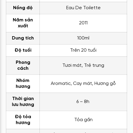
Nồng độ
Eau De Toilette
Năm sản
2011
xuất
Dung tích
100ml
Độ tuổi
Trên 20 tuổi
Phong
Tươi mát, Trẻ trung
cách
Nhóm
Aromatic, Cay mát, Hương gỗ
hương
Thời gian
6 – 8h
lưu hương
Độ tỏa
Tỏa gần
hương