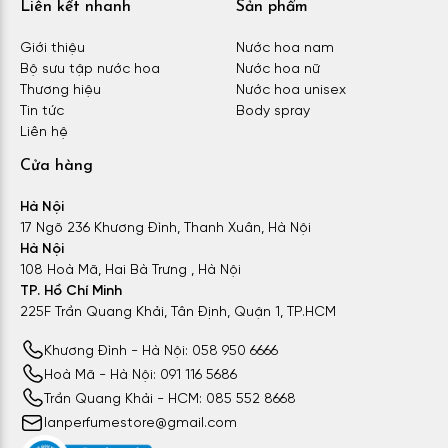
Liên kết nhanh
Sản phẩm
Giới thiệu
Nước hoa nam
Bộ sưu tập nước hoa
Nước hoa nữ
Thương hiệu
Nước hoa unisex
Tin tức
Body spray
Liên hệ
Cửa hàng
Hà Nội
17 Ngõ 236 Khương Đình, Thanh Xuân, Hà Nội
Hà Nội
108 Hoà Mã, Hai Bà Trưng , Hà Nội
TP. Hồ Chí Minh
225F Trần Quang Khải, Tân Định, Quận 1, TP.HCM
Khương Đình - Hà Nội: 058 950 6666
Hoà Mã - Hà Nội: 091 116 5686
Trần Quang Khải - HCM: 085 552 8668
lanperfumestore@gmail.com