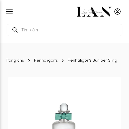
Tìm
kiếm
sản
phẩm
Trang chủ
Penhaligon's
Penhaligon’s Juniper Sling