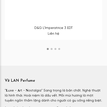
D&G L’Imperatrice 3 EDT
Liên hệ
Về LAN Perfume
"𝐋uxe - 𝐀rt - 𝐍ostalgia" Sang trọng là bản chất. Nghệ thuật
là hình thái. Hoài niệm là dấu vết. Mỗi mùi hương là một
tuyên ngôn thầm lặng dành cho người có gu sống riêng biệt.