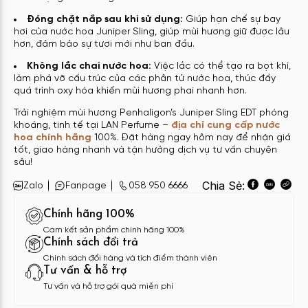
Đóng chặt nắp sau khi sử dụng:
Giúp hạn chế sự bay
hơi của nước hoa Juniper Sling, giúp mùi hương giữ được lâu
hơn, đảm bảo sự tươi mới như ban đầu.
Không lắc chai nước hoa:
Việc lắc có thể tạo ra bọt khí,
làm phá vỡ cấu trúc của các phân tử nước hoa, thúc đầy
quá trình oxy hóa khiến mùi hương phai nhanh hơn.
Trải nghiệm mùi hương Penhaligon’s Juniper Sling EDT phóng
khoáng, tinh tế tại LAN Perfume –
địa chỉ cung cấp nước
hoa chính hãng
100%. Đặt hàng ngay hôm nay để nhận giá
tốt, giao hàng nhanh và tận hưởng dịch vụ tư vấn chuyên
sâu!
Chia Sẻ:
Zalo
Fanpage
058 950 6666
Chính hãng 100%
Cam kết sản phẩm chính hãng 100%
Chính sách đổi trả
Chính sách đổi hàng và tích điểm thành viên
Tư vấn & hỗ trợ
Tư vấn và hỗ trợ gói quà miễn phí