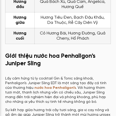
Hương
Quả Bách Xù, Quả Cam, Angelica,
đầu
Hương Quế
Hương
Hương Tiêu Đen, Bạch Đậu Khấu,
giữa
Da Thuộc, Rễ Cây Diên Vỹ
Hương
Cỏ Hương Bài, Hương Đường, Quả
cuối
Cherry, Hổ Phách
Giới thiệu nước hoa Penhaligon’s
Juniper Sling
Lấy cảm hứng từ ly cocktail Gin & Tonic sảng khoái,
Penhaligon’s Juniper Sling EDT là một sáng tạo đầy cá tính
của thương hiệu
nước hoa Penhaligon’s
. Với hương thơm
tươi mát, thanh lịch nhưng vẫn có chiều sâu, Juniper Sling
mang đến trải nghiệm hiện đại và phóng khoáng, phù hợp
cho những ai yêu thích sự tinh tế nhưng không gò bó.
Sự kết hợp giữa hương trái cây tươi sáng, gia vị cay nồng và
gỗ ấm áp giúp Juniper Sling trở thành một mùi hương unisex