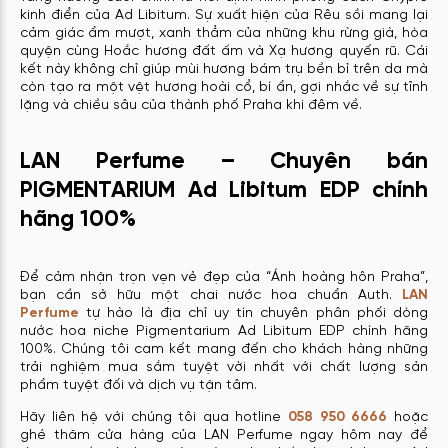
kinh điển của Ad Libitum. Sự xuất hiện của Rêu sồi mang lại
cảm giác ẩm mượt, xanh thẳm của những khu rừng già, hòa
quyện cùng Hoắc hương đất ấm và Xạ hương quyến rũ. Cái
kết này không chỉ giúp mùi hương bám trụ bền bỉ trên da mà
còn tạo ra một vệt hương hoài cổ, bí ẩn, gợi nhắc về sự tĩnh
lặng và chiều sâu của thành phố Praha khi đêm về.
LAN Perfume – Chuyên bán
PIGMENTARIUM Ad Libitum EDP chính
hãng 100%
Để cảm nhận trọn vẹn vẻ đẹp của “Ánh hoàng hôn Praha”,
bạn cần sở hữu một chai nước hoa chuẩn Auth.
LAN
Perfume
tự hào là địa chỉ uy tín chuyên phân phối dòng
nước hoa niche Pigmentarium Ad Libitum EDP chính hãng
100%. Chúng tôi cam kết mang đến cho khách hàng những
trải nghiệm mua sắm tuyệt vời nhất với chất lượng sản
phẩm tuyệt đối và dịch vụ tận tâm.
Hãy liên hệ với chúng tôi qua hotline
058 950 6666
hoặc
ghé thăm cửa hàng của LAN Perfume ngay hôm nay để