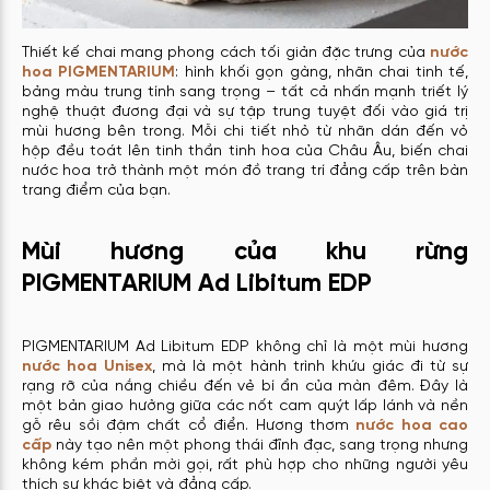
Thiết kế chai mang phong cách tối giản đặc trưng của
nước
hoa PIGMENTARIUM
: hình khối gọn gàng, nhãn chai tinh tế,
bảng màu trung tính sang trọng – tất cả nhấn mạnh triết lý
nghệ thuật đương đại và sự tập trung tuyệt đối vào giá trị
mùi hương bên trong. Mỗi chi tiết nhỏ từ nhãn dán đến vỏ
hộp đều toát lên tinh thần tinh hoa của Châu Âu, biến chai
nước hoa trở thành một món đồ trang trí đẳng cấp trên bàn
trang điểm của bạn.
Mùi hương của khu rừng
PIGMENTARIUM Ad Libitum EDP
PIGMENTARIUM Ad Libitum EDP không chỉ là một mùi hương
nước hoa Unisex
, mà là một hành trình khứu giác đi từ sự
rạng rỡ của nắng chiều đến vẻ bí ẩn của màn đêm. Đây là
một bản giao hưởng giữa các nốt cam quýt lấp lánh và nền
gỗ rêu sồi đậm chất cổ điển. Hương thơm
nước hoa cao
cấp
này tạo nên một phong thái đĩnh đạc, sang trọng nhưng
không kém phần mời gọi, rất phù hợp cho những người yêu
thích sự khác biệt và đẳng cấp.