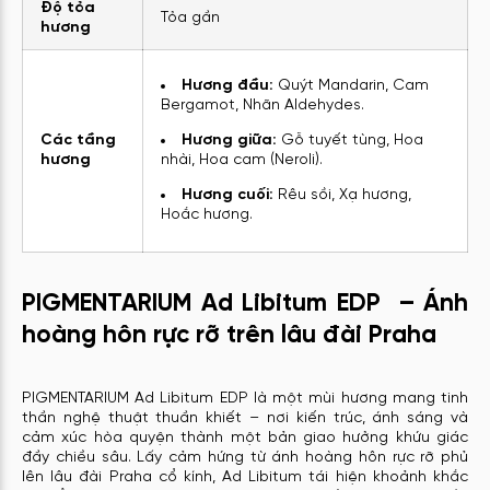
Độ tỏa
Tỏa gần
hương
Hương đầu:
Quýt Mandarin, Cam
Bergamot, Nhãn Aldehydes.
Các tầng
Hương giữa:
Gỗ tuyết tùng, Hoa
hương
nhài, Hoa cam (Neroli).
Hương cuối:
Rêu sồi, Xạ hương,
Hoắc hương.
PIGMENTARIUM Ad Libitum EDP – Ánh
hoàng hôn rực rỡ trên lâu đài Praha
PIGMENTARIUM Ad Libitum EDP là một mùi hương mang tinh
thần nghệ thuật thuần khiết – nơi kiến trúc, ánh sáng và
cảm xúc hòa quyện thành một bản giao hưởng khứu giác
đầy chiều sâu. Lấy cảm hứng từ ánh hoàng hôn rực rỡ phủ
lên lâu đài Praha cổ kính, Ad Libitum tái hiện khoảnh khắc