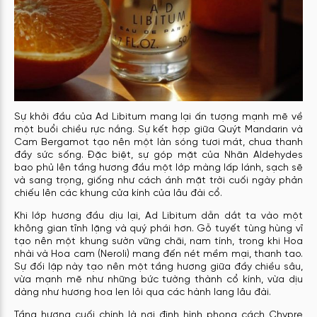
Sự khởi đầu của Ad Libitum mang lại ấn tượng mạnh mẽ về
một buổi chiều rực nắng. Sự kết hợp giữa Quýt Mandarin và
Cam Bergamot tạo nên một làn sóng tươi mát, chua thanh
đầy sức sống. Đặc biệt, sự góp mặt của Nhãn Aldehydes
bao phủ lên tầng hương đầu một lớp màng lấp lánh, sạch sẽ
và sang trọng, giống như cách ánh mặt trời cuối ngày phản
chiếu lên các khung cửa kính của lâu đài cổ.
Khi lớp hương đầu dịu lại, Ad Libitum dẫn dắt ta vào một
không gian tĩnh lặng và quý phái hơn. Gỗ tuyết tùng hùng vĩ
tạo nên một khung sườn vững chãi, nam tính, trong khi Hoa
nhài và Hoa cam (Neroli) mang đến nét mềm mại, thanh tao.
Sự đối lập này tạo nên một tầng hương giữa đầy chiều sâu,
vừa mạnh mẽ như những bức tường thành cổ kính, vừa dịu
dàng như hương hoa len lỏi qua các hành lang lâu đài.
Tầng hương cuối chính là nơi định hình phong cách Chypre