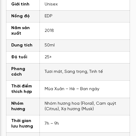
Giới tính
Unisex
Nồng độ
EDP
Năm sản
2018
xuất
Dung tích
50ml
Độ tuổi
25+
Phong
Tươi mát, Sang trọng, Tinh tế
cách
Thời điểm
Mùa Xuân – Hè – Ban ngày
thích hợp
Nhóm
Nhóm hương hoa (Floral), Cam quýt
hương
(Citrus), Xạ hương (Musk)
Thời gian
7h – 9h
lưu hương