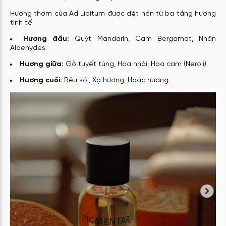
Hương thơm của Ad Libitum được dệt nên từ ba tầng hương
tinh tế:
Hương đầu:
Quýt Mandarin, Cam Bergamot, Nhãn
Aldehydes.
Hương giữa:
Gỗ tuyết tùng, Hoa nhài, Hoa cam (Neroli).
Hương cuối:
Rêu sồi, Xạ hương, Hoắc hương.