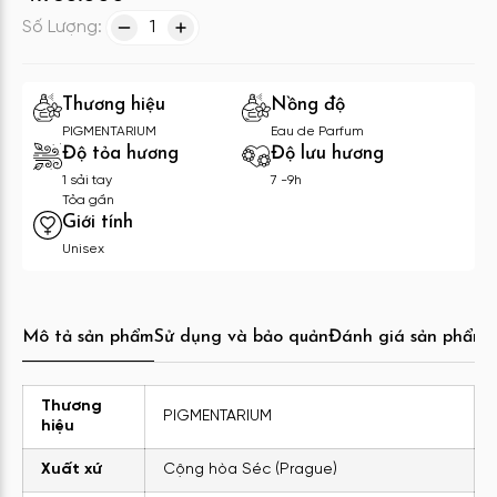
Số Lượng:
1
Thương hiệu
Nồng độ
PIGMENTARIUM
Eau de Parfum
Độ tỏa hương
Độ lưu hương
1 sải tay
7 -9h
Tỏa gần
Giới tính
Unisex
Mô tả sản phẩm
Sử dụng và bảo quản
Đánh giá sản phẩm
C
Thương
PIGMENTARIUM
hiệu
Xuất xứ
Cộng hòa Séc (Prague)