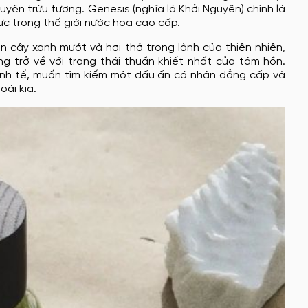
yện trừu tượng. Genesis (nghĩa là Khởi Nguyên) chính là
ực trong thế giới nước hoa cao cấp.
 cây xanh mướt và hơi thở trong lành của thiên nhiên,
g trở về với trạng thái thuần khiết nhất của tâm hồn.
inh tế, muốn tìm kiếm một dấu ấn cá nhân đẳng cấp và
ài kia.