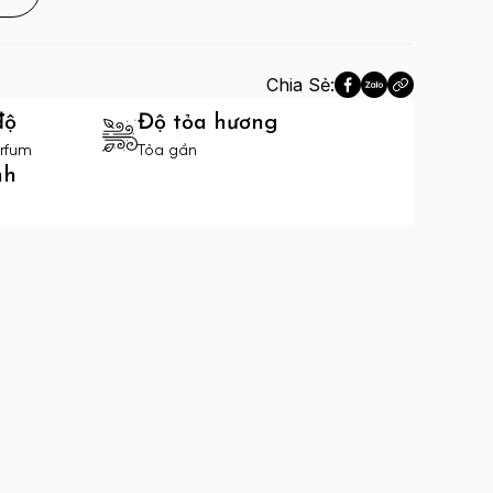
Chia Sẻ:
độ
Độ tỏa hương
rfum
Tỏa gần
nh