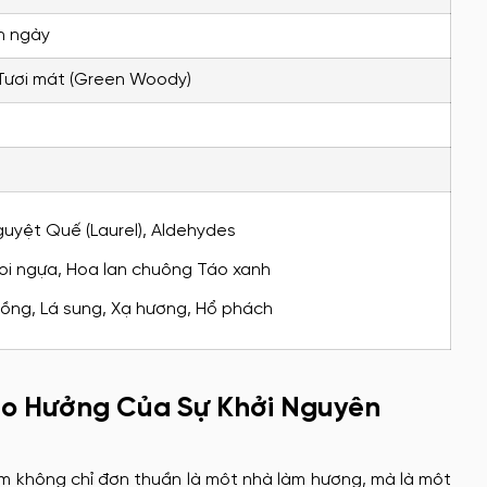
n ngày
Tươi mát (Green Woody)
uyệt Quế (Laurel), Aldehydes
oi ngựa, Hoa lan chuông Táo xanh
ồng, Lá sung, Xạ hương, Hổ phách
ao Hưởng Của Sự Khởi Nguyên
um không chỉ đơn thuần là một nhà làm hương, mà là một