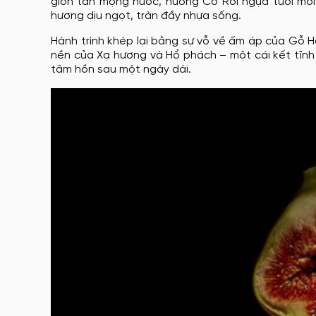
giòn tan mọng nước, hương Cỏ Roi ngựa tươi m
hương dịu ngọt, tràn đầy nhựa sống.
Hành trình khép lại bằng sự vỗ về ấm áp của Gỗ H
nền của Xạ hương và Hổ phách – một cái kết tĩnh 
tâm hồn sau một ngày dài.