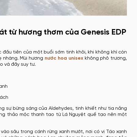
mát từ hương thơm của Genesis EDP
đầu tiên của một buổi sớm tinh khôi, khi không khí còn
ẹ nhàng. Mùi hương
nước hoa unisex
không phô trương,
o và đầy suy tư.
xanh
hách
g sự bừng sáng của Aldehydes, tinh khiết như tia nắng
ơng thảo mộc thanh tao từ Lá Nguyệt quế tạo nên một
a vào sâu trong cánh rừng xanh mướt, nơi có vị Táo xanh