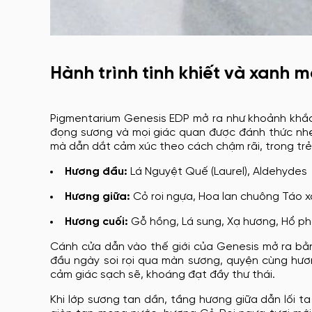
Hành trình tinh khiết và xanh 
Pigmentarium Genesis EDP mở ra như khoảnh khắc 
đọng sương và mọi giác quan được đánh thức nh
mà dẫn dắt cảm xúc theo cách chậm rãi, trong trẻ
Hương đầu:
Lá Nguyệt Quế (Laurel), Aldehydes
Hương giữa:
Cỏ roi ngựa, Hoa lan chuông Táo 
Hương cuối:
Gỗ hồng, Lá sung, Xạ hương, Hổ p
Cánh cửa dẫn vào thế giới của Genesis mở ra bằn
đầu ngày soi rọi qua màn sương, quyện cùng hư
cảm giác sạch sẽ, khoáng đạt đầy thư thái.
Khi lớp sương tan dần, tầng hương giữa dẫn lối t