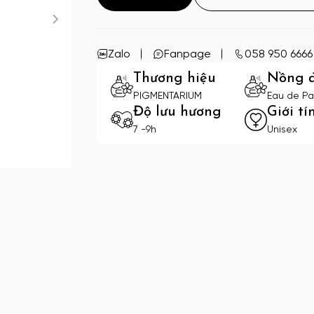
Zalo
Fanpage
058 950 6666
Thương hiệu
Nồng 
PIGMENTARIUM
Eau de Pa
Độ lưu hương
Giới tí
7 -9h
Unisex