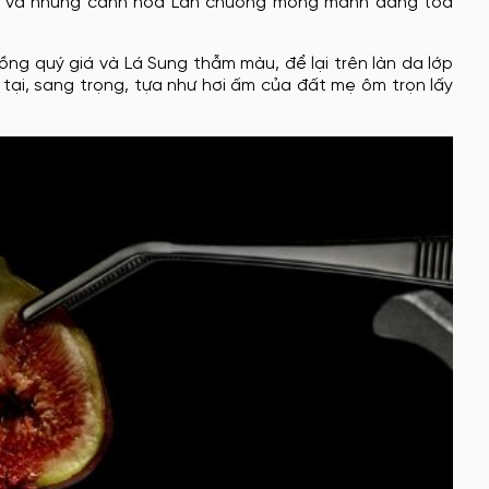
ới và những cánh hoa Lan chuông mỏng manh đang tỏa
ồng quý giá và Lá Sung thẫm màu, để lại trên làn da lớp
tại, sang trọng, tựa như hơi ấm của đất mẹ ôm trọn lấy