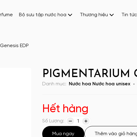
erfume
Bộ sưu tập nước hoa
Thương hiệu
Tin tức
Genesis EDP
PIGMENTARIUM G
Danh mục:
Nước hoa
Nước hoa unisex
Hết hàng
Số Lượng:
1
Mua ngay
Thêm vào giỏ hàn