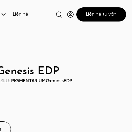
Liên hệ
Liên hệ tư vấn
enesis EDP
SKU:
PIGMENTARIUMGenesisEDP
g