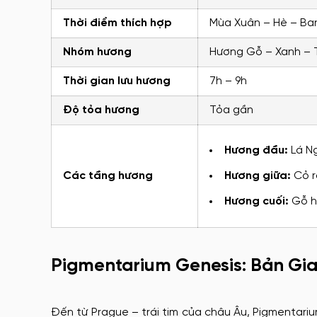
Thời điểm thích hợp
Mùa Xuân – Hè – Ba
Nhóm hương
Hương Gỗ – Xanh – 
Thời gian lưu hương
7h – 9h
Độ tỏa hương
Tỏa gần
Hương đầu:
Lá Ng
Các tầng hương
Hương giữa:
Cỏ r
Hương cuối:
Gỗ h
Pigmentarium Genesis: Bản Gi
Đến từ Prague – trái tim của châu Âu, Pigmentari