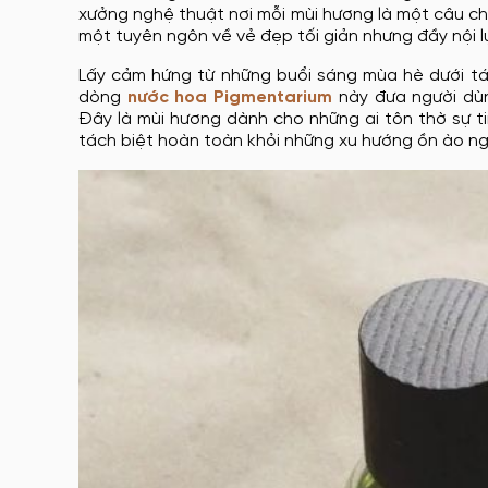
xưởng nghệ thuật nơi mỗi mùi hương là một câu chu
một tuyên ngôn về vẻ đẹp tối giản nhưng đầy nội l
Lấy cảm hứng từ những buổi sáng mùa hè dưới tán
dòng
nước hoa Pigmentarium
này đưa người dùn
Đây là mùi hương dành cho những ai tôn thờ sự t
tách biệt hoàn toàn khỏi những xu hướng ồn ào ngo