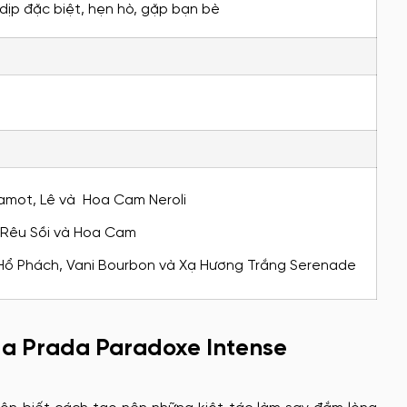
dịp đặc biệt, hẹn hò, gặp bạn bè
mot, Lê và Hoa Cam Neroli
 Rêu Sồi và Hoa Cam
Hổ Phách, Vani Bourbon và Xạ Hương Trắng Serenade
của Prada Paradoxe Intense