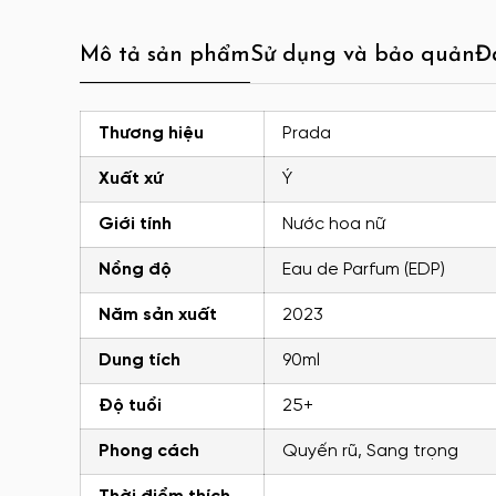
Mô tả sản phẩm
Sử dụng và bảo quản
Đ
Thương hiệu
Prada
Xuất xứ
Ý
Giới tính
Nước hoa nữ
Nồng độ
Eau de Parfum (EDP)
Năm sản xuất
2023
Dung tích
90ml
Độ tuổi
25+
Phong cách
Quyến rũ, Sang trọng