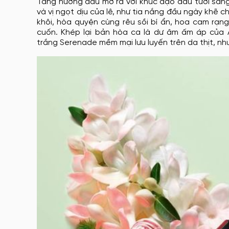
Tầng hương đầu mở ra với khúc dạo đầu tươi sán
và vị ngọt dịu của lê, như tia nắng đầu ngày khẽ c
khôi, hòa quyện cùng rêu sồi bí ẩn, hoa cam rạn
cuốn. Khép lại bản hòa ca là dư âm ấm áp của 
trắng Serenade mềm mại lưu luyến trên da thịt, như