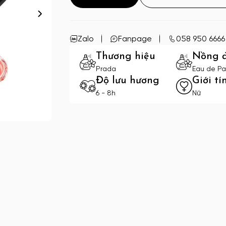
Zalo
Fanpage
058 950 6666
Thương hiệu
Nồng 
Prada
Eau de Pa
Độ lưu hương
Giới tí
6 - 8h
Nữ