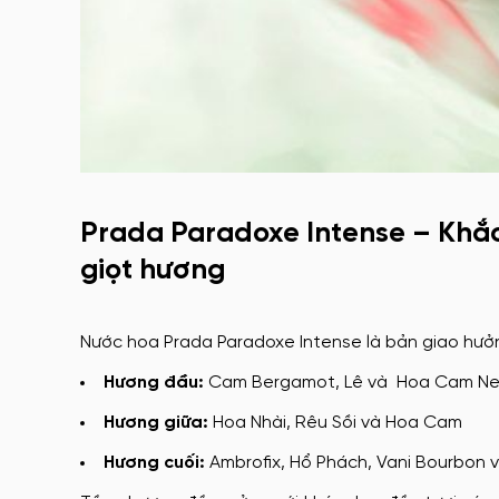
Prada Paradoxe Intense – Khắc
giọt hương
Nước hoa Prada Paradoxe Intense là bản giao hưởn
Hương đầu:
Cam Bergamot, Lê và Hoa Cam Ner
Hương giữa:
Hoa Nhài, Rêu Sồi và Hoa Cam
Hương cuối:
Ambrofix, Hổ Phách, Vani Bourbon