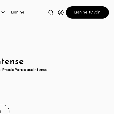
Liên hệ
Liên hệ tư vấn
ntense
U:
PradaParadoxeIntense
g