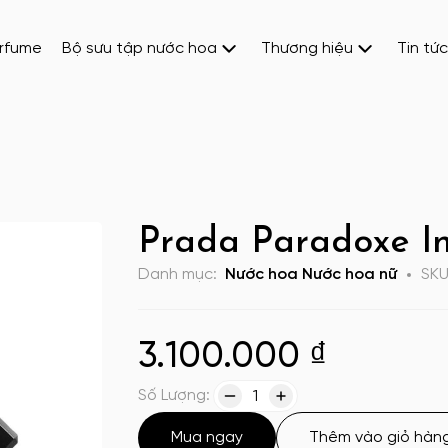
erfume
Bộ sưu tập nước hoa
Thương hiệu
Tin tức
Prada Paradoxe I
Danh mục:
Nước hoa
Nước hoa nữ
SK
3.100.000
₫
Số Lượng:
1
Mua ngay
Thêm vào giỏ hàn