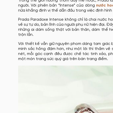
Trong thế giới hương thơm đầy mê hoặc, Prada lu
người. Với phiên bản “Intense” của dòng
nước ho
nữa khẳng định vị thế dẫn đầu trong việc định hình
Prada Paradoxe Intense không chỉ là chai nước h
về sự tự do, bản lĩnh của người phụ nữ hiện đại. 
những ai dám sống thật với bản thân, dám thể hi
trộn lẫn.
Với thiết kế vẫn giữ nguyên phom dáng tam giác 
mình sắc hồng đậm hơn, như một lời thì thầm về
nét, mỗi góc cạnh đều được chế tác tinh xảo, ph
một món trang sức quý giá trên bàn trang điểm.