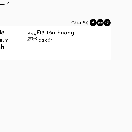
Chia Sẻ:
độ
Độ tỏa hương
rfum
Tỏa gần
nh