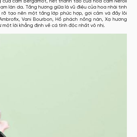
g của cam Bergamot, nét thanh tao của hoa cam Neroli
hạm làn da. Tầng hương giữa là vũ điệu của hoa nhài tinh
g rỡ tạo nên một tầng lớp phức hợp, gợi cảm và đầy lôi
Ambrofix, Vani Bourbon, Hổ phách nồng nàn, Xạ hương
 một lời khẳng định về cá tính độc nhất vô nhị.