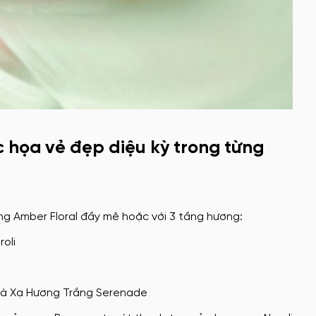
 họa vẻ đẹp diệu kỳ trong từng
g Amber Floral đầy mê hoặc với 3 tầng hương:
oli
 và Xạ Hương Trắng Serenade