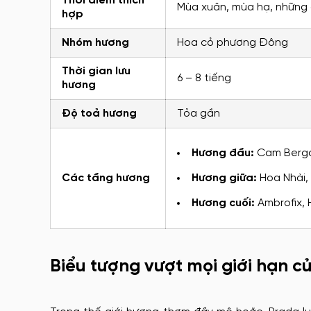
Thời điểm thích
Mùa xuân, mùa hạ, những 
hợp
Nhóm hương
Hoa cỏ phương Đông
Thời gian lưu
6 – 8 tiếng
hương
Độ toả hương
Tỏa gần
Hương đầu:
Cam Berga
Các tầng hương
Hương giữa:
Hoa Nhài,
Hương cuối:
Ambrofix, 
Biểu tượng vượt mọi giới hạn 