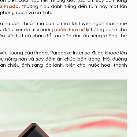
ôn biết cách tạo nên những kiệt tác làm say đắm lòng
a Prada
, thương hiệu danh tiếng đến từ Ý này một lần
 phong cách và cá tính.
oa nữ đơn thuần mà còn là một lời tuyên ngôn mạnh mẽ
Đây được xem là mùi hương
nước hoa nữ
lý tưởng dành cho
ện sức hút cá nhân để tạo nên dấu ấn riêng không thể
biểu tượng của Prada, Paradoxe Intense được khoác lên
 sự nồng nàn và say đắm ẩn chứa bên trong. Mỗi đường
ản chiếu ánh sáng lấp lánh, biến chai nước hoa thành