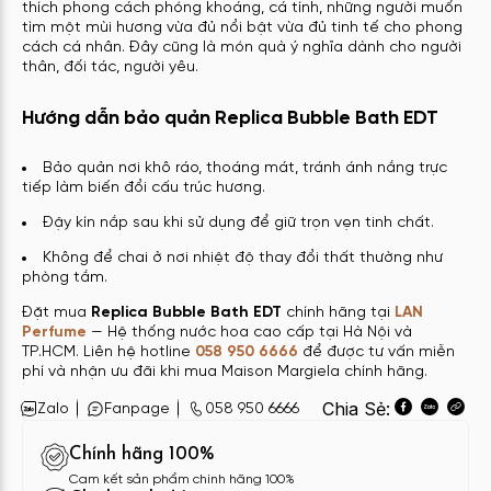
thích phong cách phóng khoáng, cá tính, những người muốn
tìm một mùi hương vừa đủ nổi bật vừa đủ tinh tế cho phong
cách cá nhân. Đây cũng là món quà ý nghĩa dành cho người
thân, đối tác, người yêu.
Hướng dẫn bảo quản Replica Bubble Bath EDT
Bảo quản nơi khô ráo, thoáng mát, tránh ánh nắng trực
tiếp làm biến đổi cấu trúc hương.
Đậy kín nắp sau khi sử dụng để giữ trọn vẹn tinh chất.
Không để chai ở nơi nhiệt độ thay đổi thất thường như
phòng tắm.
Đặt mua
Replica Bubble Bath EDT
chính hãng tại
LAN
Perfume
— Hệ thống nước hoa cao cấp tại Hà Nội và
TP.HCM. Liên hệ hotline
058 950 6666
để được tư vấn miễn
phí và nhận ưu đãi khi mua Maison Margiela chính hãng.
Chia Sẻ:
Zalo
Fanpage
058 950 6666
Chính hãng 100%
Cam kết sản phẩm chính hãng 100%