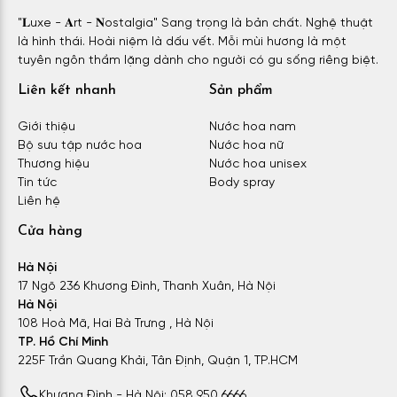
"𝐋uxe - 𝐀rt - 𝐍ostalgia" Sang trọng là bản chất. Nghệ thuật
là hình thái. Hoài niệm là dấu vết. Mỗi mùi hương là một
tuyên ngôn thầm lặng dành cho người có gu sống riêng biệt.
Liên kết nhanh
Sản phẩm
Giới thiệu
Nước hoa nam
Bộ sưu tập nước hoa
Nước hoa nữ
Thương hiệu
Nước hoa unisex
Tin tức
Body spray
Liên hệ
Cửa hàng
Hà Nội
17 Ngõ 236 Khương Đình, Thanh Xuân, Hà Nội
Hà Nội
108 Hoà Mã, Hai Bà Trưng , Hà Nội
TP. Hồ Chí Minh
225F Trần Quang Khải, Tân Định, Quận 1, TP.HCM
Khương Đình - Hà Nội: 058 950 6666