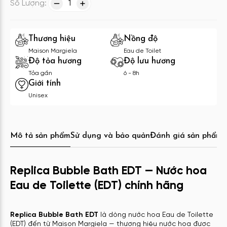
Số Lượng:
1
Thương hiệu
Nồng độ
Maison Margiela
Eau de Toilet
Độ tỏa hương
Độ lưu hương
Tỏa gần
6 - 8h
Giới tính
Unisex
Mô tả sản phẩm
Sử dụng và bảo quản
Đánh giá sản phẩm
C
Replica Bubble Bath EDT — Nước hoa
Eau de Toilette (EDT) chính hãng
Replica Bubble Bath EDT
là dòng nước hoa Eau de Toilette
(EDT) đến từ Maison Margiela — thương hiệu nước hoa được