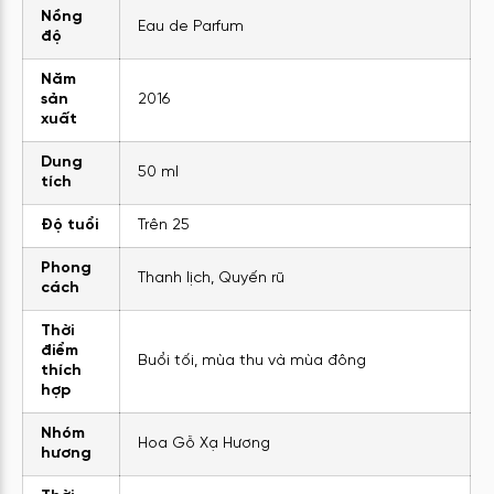
Nồng
Eau de Parfum
độ
Năm
sản
2016
xuất
Dung
50 ml
tích
Độ tuổi
Trên 25
Phong
Thanh lịch, Quyến rũ
cách
Thời
điểm
Buổi tối, mùa thu và mùa đông
thích
hợp
Nhóm
Hoa Gỗ Xạ Hương
hương