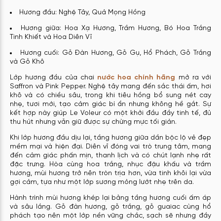
Hương đầu: Nghệ Tây, Quả Mọng Hồng
Hương giữa: Hoa Xạ Hương, Trầm Hương, Bó Hoa Trắng
Tinh Khiết và Hoa Diên Vĩ
Hương cuối: Gỗ Đàn Hương, Gỗ Gụ, Hổ Phách, Gỗ Trắng
và Gỗ Khô
Lớp hương đầu của chai
nước hoa chính hãng
mở ra với
Saffron và Pink Pepper. Nghệ tây mang đến sắc thái ấm, hơi
khô và có chiều sâu, trong khi tiêu hồng bổ sung nét cay
nhẹ, tươi mới, tạo cảm giác bí ẩn nhưng không hề gắt. Sự
kết hợp này giúp Le Voleur có một khởi đầu đầy tinh tế, đủ
thu hút nhưng vẫn giữ được sự chừng mực tối giản.
Khi lớp hương đầu dịu lại, tầng hương giữa dần bộc lộ vẻ đẹp
mềm mại và hiện đại. Diên vĩ đóng vai trò trung tâm, mang
đến cảm giác phấn mịn, thanh lịch và có chút lạnh nhẹ rất
đặc trưng. Hòa cùng hoa trắng, nhục đậu khấu và trầm
hương, mùi hương trở nên tròn trịa hơn, vừa tinh khôi lại vừa
gợi cảm, tựa như một lớp sương mỏng lướt nhẹ trên da.
Hành trình mùi hương khép lại bằng tầng hương cuối ấm áp
và sâu lắng. Gỗ đàn hương, gỗ trắng, gỗ guaiac cùng hổ
phách tạo nên một lớp nền vững chắc, sạch sẽ nhưng đầy