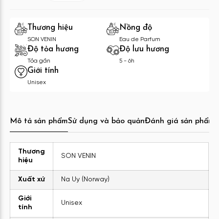
Thương hiệu
Nồng độ
SON VENIN
Eau de Parfum
Độ tỏa hương
Độ lưu hương
Tỏa gần
5 - 6h
Giới tính
Unisex
Mô tả sản phẩm
Sử dụng và bảo quản
Đánh giá sản phẩm
C
Thương
SON VENIN
hiệu
Xuất xứ
Na Uy (Norway)
Giới
Unisex
tính