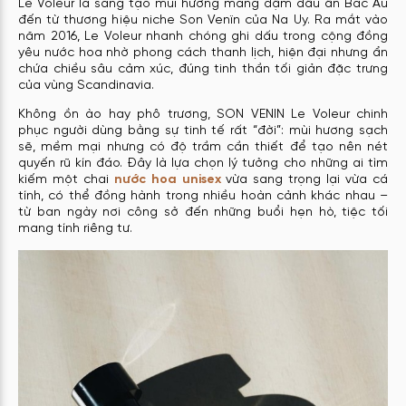
Le Voleur là sáng tạo mùi hương mang đậm dấu ấn Bắc Âu
đến từ thương hiệu niche Son Venïn của Na Uy. Ra mắt vào
năm 2016, Le Voleur nhanh chóng ghi dấu trong cộng đồng
yêu nước hoa nhờ phong cách thanh lịch, hiện đại nhưng ẩn
chứa chiều sâu cảm xúc, đúng tinh thần tối giản đặc trưng
của vùng Scandinavia.
Không ồn ào hay phô trương, SON VENIN Le Voleur chinh
phục người dùng bằng sự tinh tế rất “đời”: mùi hương sạch
sẽ, mềm mại nhưng có độ trầm cần thiết để tạo nên nét
quyến rũ kín đáo. Đây là lựa chọn lý tưởng cho những ai tìm
kiếm một chai
nước hoa unisex
vừa sang trọng lại vừa cá
tính, có thể đồng hành trong nhiều hoàn cảnh khác nhau –
từ ban ngày nơi công sở đến những buổi hẹn hò, tiệc tối
mang tính riêng tư.