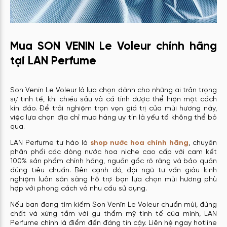
Mua SON VENIN Le Voleur chính hãng
tại LAN Perfume
Son Venïn Le Voleur là lựa chọn dành cho những ai trân trọng
sự tinh tế, khi chiều sâu và cá tính được thể hiện một cách
kín đáo. Để trải nghiệm trọn vẹn giá trị của mùi hương này,
việc lựa chọn địa chỉ mua hàng uy tín là yếu tố không thể bỏ
qua.
LAN Perfume tự hào là
shop nước hoa chính hãng
, chuyên
phân phối các dòng nước hoa niche cao cấp với cam kết
100% sản phẩm chính hãng, nguồn gốc rõ ràng và bảo quản
đúng tiêu chuẩn. Bên cạnh đó, đội ngũ tư vấn giàu kinh
nghiệm luôn sẵn sàng hỗ trợ bạn lựa chọn mùi hương phù
hợp với phong cách và nhu cầu sử dụng.
Nếu bạn đang tìm kiếm Son Venïn Le Voleur chuẩn mùi, đúng
chất và xứng tầm với gu thẩm mỹ tinh tế của mình, LAN
Perfume chính là điểm đến đáng tin cậy. Liên hệ ngay hotline