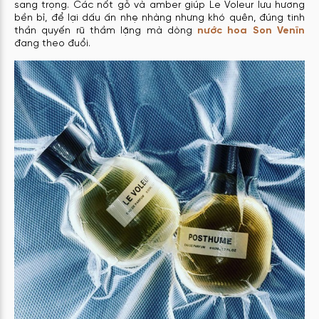
sang trọng. Các nốt gỗ và amber giúp Le Voleur lưu hương
bền bỉ, để lại dấu ấn nhẹ nhàng nhưng khó quên, đúng tinh
thần quyến rũ thầm lặng mà dòng
nước hoa Son Venïn
đang theo đuổi.