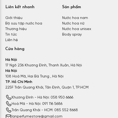
Liên kết nhanh
Sản phẩm
Giới thiệu
Nước hoa nam
Bộ sưu tập nước hoa
Nước hoa nữ
Thương hiệu
Nước hoa unisex
Tin tức
Body spray
Liên hệ
Cửa hàng
Hà Nội
17 Ngõ 236 Khương Đình, Thanh Xuân, Hà Nội
Hà Nội
108 Hoà Mã, Hai Bà Trưng , Hà Nội
TP. Hồ Chí Minh
225F Trần Quang Khải, Tân Định, Quận 1, TP.HCM
Khương Đình - Hà Nội: 058 950 6666
Hoà Mã - Hà Nội: 091 116 5686
Trần Quang Khải - HCM: 085 552 8668
lanperfumestore@gmail.com