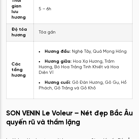
Thời
gian
5 – 6h
lưu
hương
Độ tỏa
Tỏa gần
hương
Hương đầu:
Nghệ Tây, Quả Mọng Hồng
Hương giữa:
Hoa Xạ Hương, Trầm
Các
Hương, Bó Hoa Trắng Tinh Khiết và Hoa
tầng
Diên Vĩ
hương
Hương cuối:
Gỗ Đàn Hương, Gỗ Gụ, Hổ
Phách, Gỗ Trắng và Gỗ Khô
SON VENIN Le Voleur – Nét đẹp Bắc Âu
quyến rũ và thầm lặng