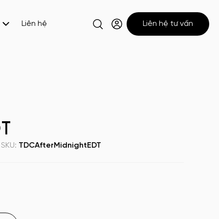
Liên hệ
Liên hệ tư vấn
DT
SKU:
TDCAfterMidnightEDT