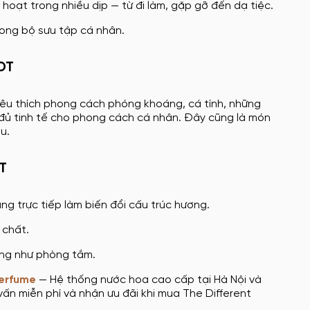
hoạt trong nhiều dịp — từ đi làm, gặp gỡ đến dạ tiệc.
rong bộ sưu tập cá nhân.
EDT
 yêu thích phong cách phóng khoáng, cá tính, những
đủ tinh tế cho phong cách cá nhân. Đây cũng là món
u.
T
ng trực tiếp làm biến đổi cấu trúc hương.
 chất.
ờng như phòng tắm.
erfume
— Hệ thống nước hoa cao cấp tại Hà Nội và
ấn miễn phí và nhận ưu đãi khi mua The Different