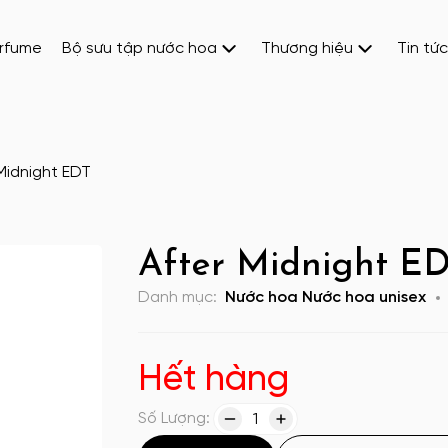
erfume
Bộ sưu tập nước hoa
Thương hiệu
Tin tức
Midnight EDT
After Midnight E
Danh mục:
Nước hoa
Nước hoa unisex
Hết hàng
Số Lượng:
1