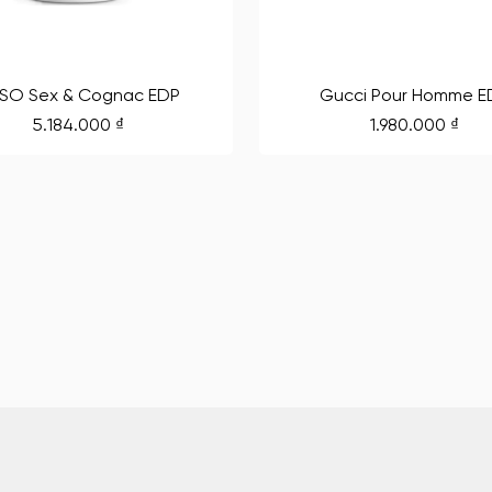
SO Sex & Cognac EDP
Gucci Pour Homme E
5.184.000
₫
1.980.000
₫