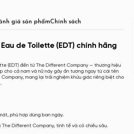
ánh giá sản phẩm
Chính sách
Eau de Toilette (EDT) chính hãng
tte (EDT) đến từ The Different Company — thương hiệu
ợp cho cả nam và nữ này gây ấn tượng ngay từ cái tên
 Company, mang lại trải nghiệm khứu giác riêng biệt cho
.
 mát, phù hợp dùng ban ngày.
The Different Company, tinh tế và có chiều sâu.