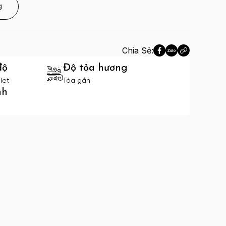
g
Chia Sẻ:
độ
Độ tỏa hương
let
Tỏa gần
nh