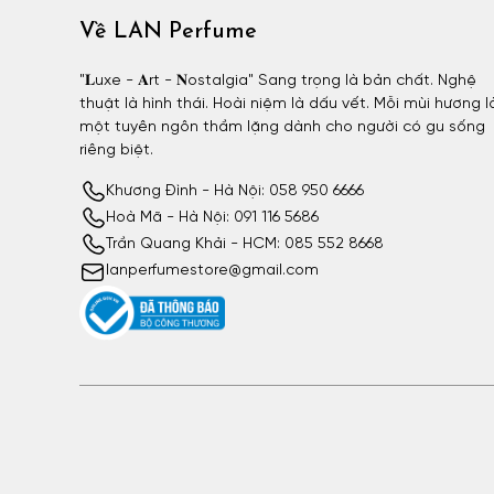
Về LAN Perfume
"𝐋uxe - 𝐀rt - 𝐍ostalgia" Sang trọng là bản chất. Nghệ
thuật là hình thái. Hoài niệm là dấu vết. Mỗi mùi hương l
một tuyên ngôn thầm lặng dành cho người có gu sống
riêng biệt.
Khương Đình - Hà Nội: 058 950 6666
Hoà Mã - Hà Nội: 091 116 5686
Trần Quang Khải - HCM: 085 552 8668
lanperfumestore@gmail.com