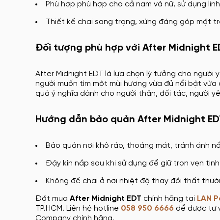
Phù hợp phù hợp cho cả nam và nữ, sử dụng linh 
Thiết kế chai sang trọng, xứng đáng góp mặt t
Đối tượng phù hợp với After Midnight 
After Midnight EDT là lựa chọn lý tưởng cho người
người muốn tìm một mùi hương vừa đủ nổi bật vừa 
quà ý nghĩa dành cho người thân, đối tác, người yê
Hướng dẫn bảo quản After Midnight ED
Bảo quản nơi khô ráo, thoáng mát, tránh ánh nắ
Đậy kín nắp sau khi sử dụng để giữ trọn vẹn tinh
Không để chai ở nơi nhiệt độ thay đổi thất thư
Đặt mua
After Midnight EDT
chính hãng tại
LAN P
TP.HCM. Liên hệ hotline
058 950 6666
để được tư v
Company chính hãng.