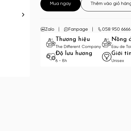
Mua ngay
Thêm vào giỏ hàn
Zalo
Fanpage
058 950 6666
Thương hiệu
Nồng 
The Different Company
Eau de Toi
Độ lưu hương
Giới tí
6 - 8h
Unisex