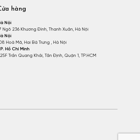
Cửa hàng
à Nội
7 Ngõ 236 Khương Đình, Thanh Xuân, Hà Nội
à Nội
08 Hoà Mã, Hai Bà Trưng , Hà Nội
P. Hồ Chí Minh
25F Trần Quang Khải, Tân Định, Quận 1, TP.HCM