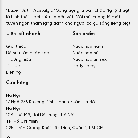
"𝐋uxe - 𝐀rt - 𝐍ostalgia" Sang trọng là bản chất. Nghệ thuật
là hình thái. Hoài niệm là dấu vết. Mỗi mùi hương là một
tuyên ngôn thầm lặng dành cho người có gu sống riêng biệt.
Liên kết nhanh
Sản phẩm
Giới thiệu
Nước hoa nam
Bộ sưu tập nước hoa
Nước hoa nữ
Thương hiệu
Nước hoa unisex
Tin tức
Body spray
Liên hệ
Cửa hàng
Hà Nội
17 Ngõ 236 Khương Đình, Thanh Xuân, Hà Nội
Hà Nội
108 Hoà Mã, Hai Bà Trưng , Hà Nội
TP. Hồ Chí Minh
225F Trần Quang Khải, Tân Định, Quận 1, TP.HCM