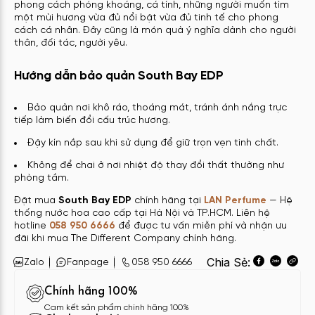
phong cách phóng khoáng, cá tính, những người muốn tìm
một mùi hương vừa đủ nổi bật vừa đủ tinh tế cho phong
cách cá nhân. Đây cũng là món quà ý nghĩa dành cho người
thân, đối tác, người yêu.
Hướng dẫn bảo quản South Bay EDP
Bảo quản nơi khô ráo, thoáng mát, tránh ánh nắng trực
tiếp làm biến đổi cấu trúc hương.
Đậy kín nắp sau khi sử dụng để giữ trọn vẹn tinh chất.
Không để chai ở nơi nhiệt độ thay đổi thất thường như
phòng tắm.
Đặt mua
South Bay EDP
chính hãng tại
LAN Perfume
— Hệ
thống nước hoa cao cấp tại Hà Nội và TP.HCM. Liên hệ
hotline
058 950 6666
để được tư vấn miễn phí và nhận ưu
đãi khi mua The Different Company chính hãng.
Chia Sẻ:
Zalo
Fanpage
058 950 6666
Chính hãng 100%
Cam kết sản phẩm chính hãng 100%