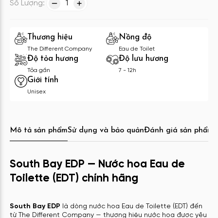
Số Lượng:
1
Thương hiệu
Nồng độ
The Different Company
Eau de Toilet
Độ tỏa hương
Độ lưu hương
Tỏa gần
7 - 12h
Giới tính
Unisex
Mô tả sản phẩm
Sử dụng và bảo quản
Đánh giá sản phẩm
C
South Bay EDP — Nước hoa Eau de
Toilette (EDT) chính hãng
South Bay EDP
là dòng nước hoa Eau de Toilette (EDT) đến
từ The Different Company — thương hiệu nước hoa được yêu