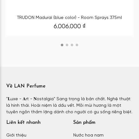
TRUDON Maduraï (blue color) - Room Sprays 375ml
6.006.000
₫
Về LAN Perfume
"𝐋uxe - 𝐀rt - 𝐍ostalgia" Sang trọng là bản chất. Nghệ thuật
là hình thái. Hoài niệm là dấu vết. Mỗi mùi hương là một
tuyên ngôn thầm lặng dành cho người có gu sống riêng biệt.
Liên kết nhanh
Sản phẩm
Giới thiệu
Nước hoa nam