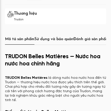
Thương hiệu
Trudon
Mô tả sản phẩm
Sử dụng và bảo quản
Đánh giá sản phẩm
C
TRUDON Belles Matières — Nước hoa
nước hoa chính hãng
TRUDON Belles Matières
là dòng nước hoa nước hoa đến từ
Trudon — thương hiệu nước hoa được yêu thích trên thế giới.
Chai phù hợp cho nhiều đối tượng này gây ấn tượng ngay từ
cái tên với phong cách hương đặc trưng của Trudon, mang
lại trải nghiệm khứu giác riêng biệt cho người yêu nước hoa
tinh tế.