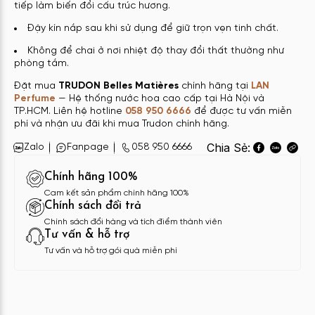
tiếp làm biến đổi cấu trúc hương.
Đậy kín nắp sau khi sử dụng để giữ trọn vẹn tinh chất.
Không để chai ở nơi nhiệt độ thay đổi thất thường như
phòng tắm.
Đặt mua
TRUDON Belles Matières
chính hãng tại
LAN
Perfume
— Hệ thống nước hoa cao cấp tại Hà Nội và
TP.HCM. Liên hệ hotline
058 950 6666
để được tư vấn miễn
phí và nhận ưu đãi khi mua Trudon chính hãng.
Chia Sẻ:
Zalo
Fanpage
058 950 6666
Chính hãng 100%
Cam kết sản phẩm chính hãng 100%
Chính sách đổi trả
Chính sách đổi hàng và tích điểm thành viên
Tư vấn & hỗ trợ
Tư vấn và hỗ trợ gói quà miễn phí