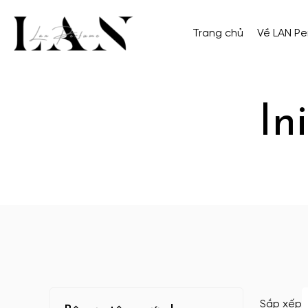
Trang chủ
Về LAN P
In
Sắp xếp