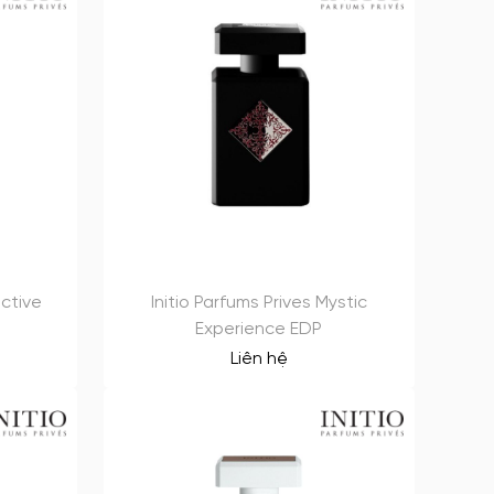
ictive
Initio Parfums Prives Mystic
Experience EDP
Liên hệ