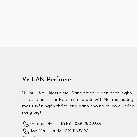
Atelier Materi unisex
Attar Collection
Attar Collection nữ
Attar Collection unisex
Azzaro
Azzaro nam
BDK
BDK nữ
BDK unisex
Về LAN Perfume
Billie Eilish
"𝐋uxe - 𝐀rt - 𝐍ostalgia" Sang trọng là bản chất. Nghệ
Billie Eilish nữ
thuật là hình thái. Hoài niệm là dấu vết. Mỗi mùi hương l
BornToStandOut
một tuyên ngôn thầm lặng dành cho người có gu sống
riêng biệt.
BornToStandOut nữ
Khương Đình - Hà Nội: 058 950 6666
BornToStandOut unisex
Hoà Mã - Hà Nội: 091 116 5686
Bottega Veneta