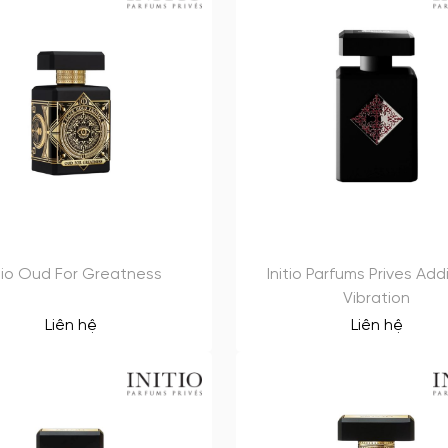
itio Oud For Greatness
Initio Parfums Prives Add
Vibration
Liên hệ
Liên hệ