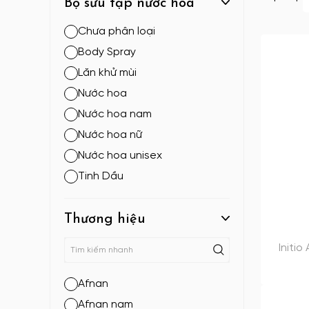
Bộ sưu tập nước hoa
Chưa phân loại
Body Spray
Lăn khử mùi
Nước hoa
Nước hoa nam
Nước hoa nữ
Nước hoa unisex
Tinh Dầu
Thương hiệu
Initi
Afnan
Afnan nam