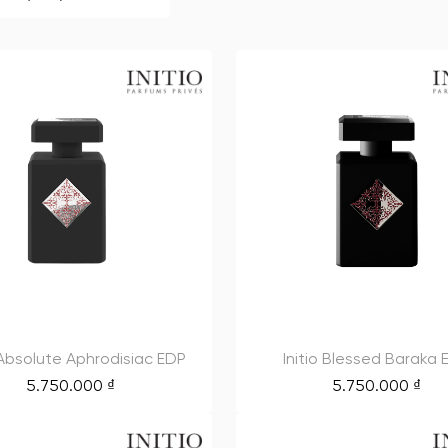
o Absolute Aphrodisiac EDP
Initio Blessed Baraka
5.750.000
₫
5.750.000
₫