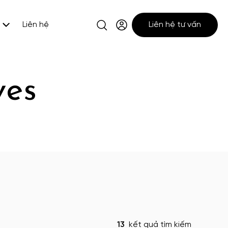
Liên hệ
Liên hệ tư vấn
ves
13
kết quả tìm kiếm