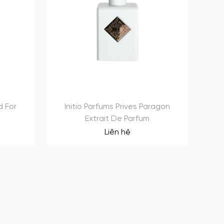
d For
Initio Parfums Prives Paragon
Extrait De Parfum
Liên hệ