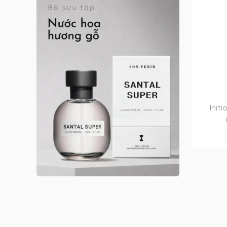
Anna Sui nữ
Arabian Oud
Argos
Argos nam
Argos nữ
Argos unisex
Armaf
Init
Armaf nam
Armaf nữ
Armaf unisex
Astrophil & Stella
Astrophil & Stella unisex
Atelier des Ors
Atelier des Ors unisex
Atelier Materi