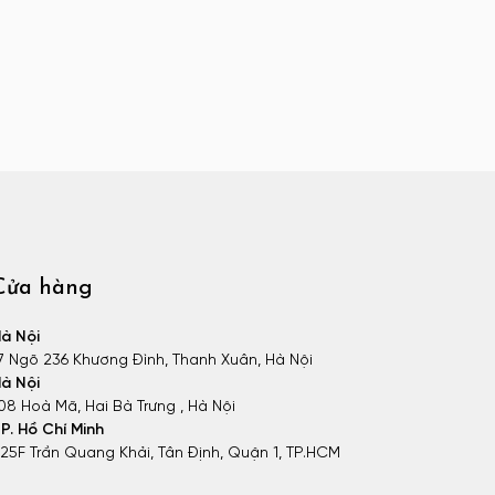
Cửa hàng
à Nội
7 Ngõ 236 Khương Đình, Thanh Xuân, Hà Nội
à Nội
08 Hoà Mã, Hai Bà Trưng , Hà Nội
P. Hồ Chí Minh
25F Trần Quang Khải, Tân Định, Quận 1, TP.HCM