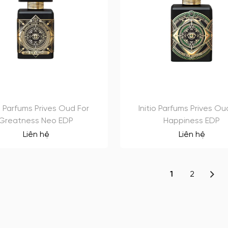
io Parfums Prives Oud For
Initio Parfums Prives Ou
Greatness Neo EDP
Happiness EDP
Liên hệ
Liên hệ
1
2