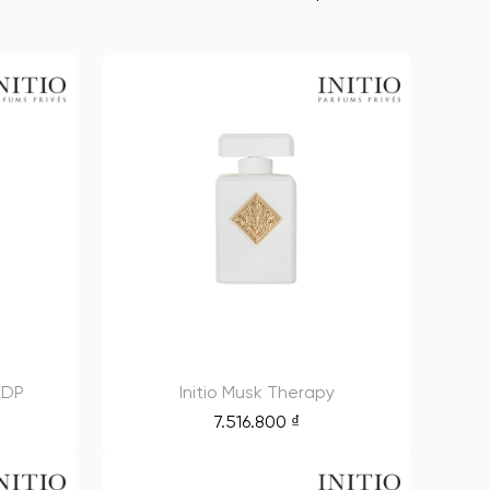
 EDP
Initio Musk Therapy
7.516.800
₫