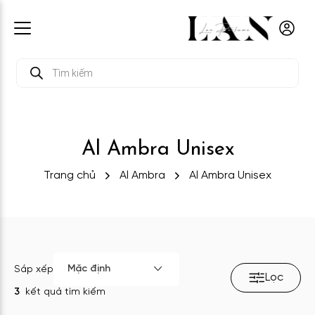
Tìm
kiếm
sản
phẩm
Al Ambra Unisex
Trang chủ
Al Ambra
Al Ambra Unisex
Mặc định
Sắp xếp
Lọc
3
kết quả tìm kiếm