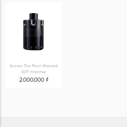
Azzaro The Most Wanted
EDP Intentse
2.000.000
₫