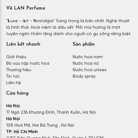
Về LAN Perfume
"𝐋uxe - 𝐀rt - 𝐍ostalgia" Sang trọng là bản chất. Nghệ thuật
là hình thái. Hoài niệm là dấu vết. Mỗi mùi hương là một
tuyên ngôn thầm lặng dành cho người có gu sống riêng biệt.
Liên kết nhanh
Sản phẩm
Giới thiệu
Nước hoa nam
Bộ sưu tập nước hoa
Nước hoa nữ
Thương hiệu
Nước hoa unisex
Tin tức
Body spray
Liên hệ
Cửa hàng
Hà Nội
17 Ngõ 236 Khương Đình, Thanh Xuân, Hà Nội
Hà Nội
108 Hoà Mã, Hai Bà Trưng , Hà Nội
TP. Hồ Chí Minh