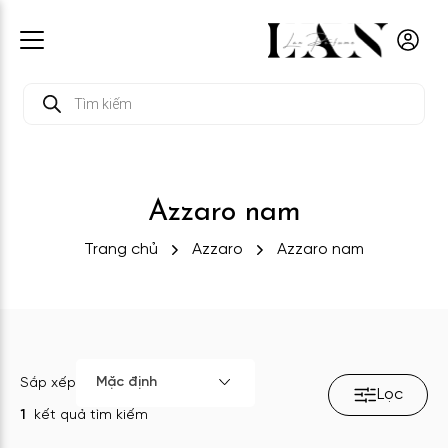
Tìm
kiếm
sản
phẩm
Azzaro nam
Trang chủ
Azzaro
Azzaro nam
Mặc định
Sắp xếp
Lọc
1
kết quả tìm kiếm