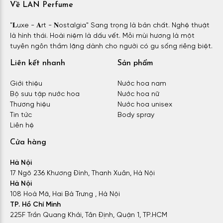
Về LAN Perfume
"𝐋uxe - 𝐀rt - 𝐍ostalgia" Sang trọng là bản chất. Nghệ thuật
là hình thái. Hoài niệm là dấu vết. Mỗi mùi hương là một
tuyên ngôn thầm lặng dành cho người có gu sống riêng biệt.
Liên kết nhanh
Sản phẩm
Giới thiệu
Nước hoa nam
Bộ sưu tập nước hoa
Nước hoa nữ
Thương hiệu
Nước hoa unisex
Tin tức
Body spray
Liên hệ
Cửa hàng
Hà Nội
17 Ngõ 236 Khương Đình, Thanh Xuân, Hà Nội
Hà Nội
108 Hoà Mã, Hai Bà Trưng , Hà Nội
TP. Hồ Chí Minh
225F Trần Quang Khải, Tân Định, Quận 1, TP.HCM