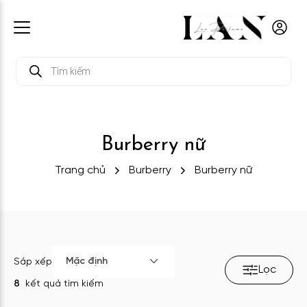
Tìm
kiếm
sản
phẩm
Burberry nữ
Trang chủ
Burberry
Burberry nữ
Mặc định
Sắp xếp
Lọc
8
kết quả tìm kiếm