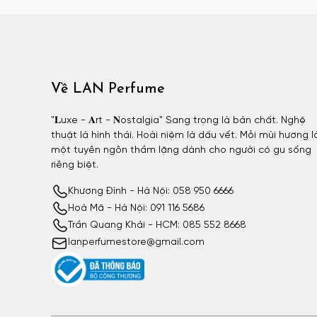
Atelier Materi unisex
Attar Collection
Attar Collection nữ
Attar Collection unisex
Về LAN Perfume
Azzaro
Azzaro nam
"𝐋uxe - 𝐀rt - 𝐍ostalgia" Sang trọng là bản chất. Nghệ
thuật là hình thái. Hoài niệm là dấu vết. Mỗi mùi hương l
BDK
một tuyên ngôn thầm lặng dành cho người có gu sống
BDK nữ
riêng biệt.
BDK unisex
Khương Đình - Hà Nội: 058 950 6666
Billie Eilish
Hoà Mã - Hà Nội: 091 116 5686
Billie Eilish nữ
Trần Quang Khải - HCM: 085 552 8668
lanperfumestore@gmail.com
BornToStandOut
BornToStandOut nữ
BornToStandOut unisex
Bottega Veneta