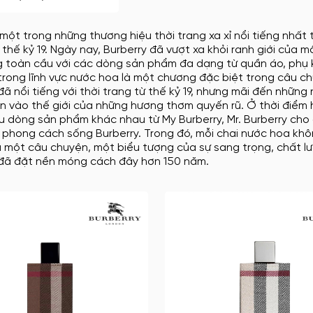
 một trong những thương hiệu thời trang xa xỉ nổi tiếng nhất
thế kỷ 19. Ngày nay, Burberry đã vượt xa khỏi ranh giới của
g toàn cầu với các dòng sản phẩm đa dạng từ quần áo, phụ 
trong lĩnh vực nước hoa là một chương đặc biệt trong câu c
đã nổi tiếng với thời trang từ thế kỷ 19, nhưng mãi đến những
 vào thế giới của những hương thơm quyến rũ. Ở thời điểm h
 dòng sản phẩm khác nhau từ My Burberry, Mr. Burberry cho 
 phong cách sống Burberry. Trong đó, mỗi chai nước hoa khô
 một câu chuyện, một biểu tượng của sự sang trọng, chất lư
 đã đặt nền móng cách đây hơn 150 năm.