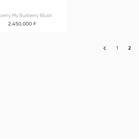
berry My Burberry Blush
2.450.000
₫
1
2