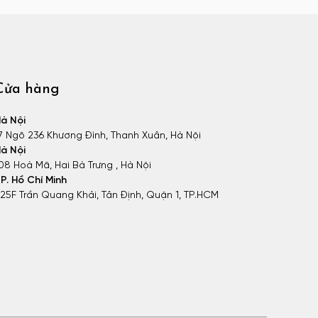
Cửa hàng
à Nội
7 Ngõ 236 Khương Đình, Thanh Xuân, Hà Nội
à Nội
08 Hoà Mã, Hai Bà Trưng , Hà Nội
P. Hồ Chí Minh
25F Trần Quang Khải, Tân Định, Quận 1, TP.HCM