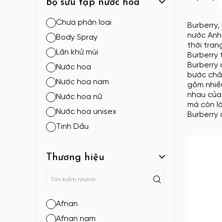
Bộ sưu tập nước hoa
Chưa phân loại
Burberry,
nước Anh 
Body Spray
thời tran
Lăn khử mùi
Burberry 
Burberry 
Nước hoa
bước chân
Nước hoa nam
gồm nhiều
nhau của
Nước hoa nữ
mà còn là
Nước hoa unisex
Burberry
Tinh Dầu
Thương hiệu
Afnan
Afnan nam