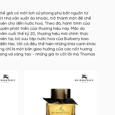
 thế giới có một lịch sử phong phú bắt nguồn từ
 một nhà sản xuất áo khoác, trở thành một đế chế
kiện cho đến nước hoa. Theo đó, hành trình của
huyện phát triển của thương hiệu này. Mặc dù
 năm cuối thế kỷ 20, thương hiệu mới chính thức
iện tại, bộ sưu tập nước hoa của Burberry bao
đến Her, tất cả đều thể hiện những khía cạnh khác
ng chỉ là một bản giao hưởng của các nốt hương
ợng và sáng tạo - những giá trị cốt lõi mà Thomas