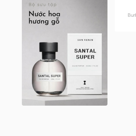
Anna Sui nữ
Arabian Oud
Bur
Argos
Argos nam
Argos nữ
Argos unisex
Armaf
Armaf nam
Armaf nữ
Armaf unisex
Astrophil & Stella
Astrophil & Stella unisex
Atelier des Ors
Atelier des Ors unisex
Atelier Materi