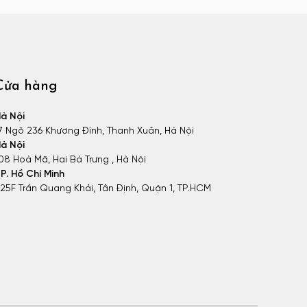
Cửa hàng
à Nội
7 Ngõ 236 Khương Đình, Thanh Xuân, Hà Nội
à Nội
08 Hoà Mã, Hai Bà Trưng , Hà Nội
P. Hồ Chí Minh
25F Trần Quang Khải, Tân Định, Quận 1, TP.HCM