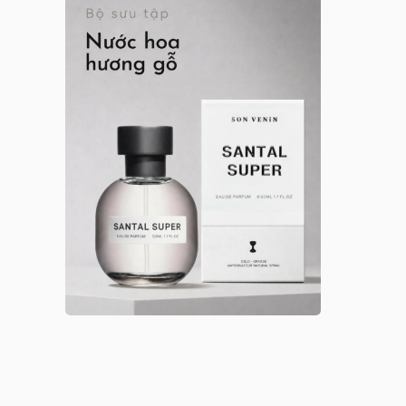
Anna Sui nữ
Arabian Oud
Argos
Argos nam
Argos nữ
Argos unisex
Armaf
Armaf nam
Armaf nữ
Armaf unisex
Astrophil & Stella
Astrophil & Stella unisex
Atelier des Ors
Atelier des Ors unisex
Atelier Materi