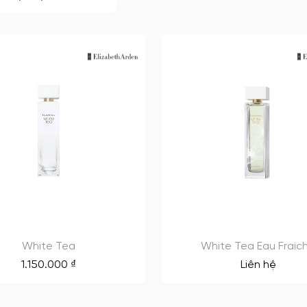
White Tea
White Tea Eau Fraic
1.150.000
₫
Liên hệ