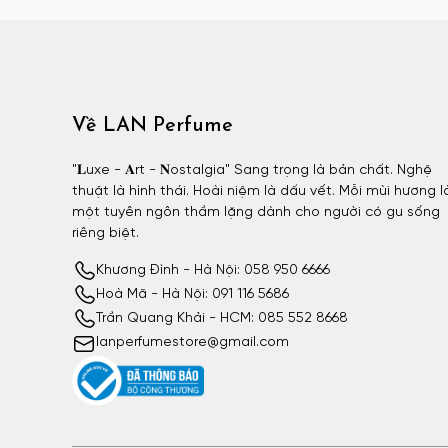
Atelier Materi unisex
Attar Collection
Attar Collection nữ
Attar Collection unisex
Về LAN Perfume
Azzaro
Azzaro nam
"𝐋uxe - 𝐀rt - 𝐍ostalgia" Sang trọng là bản chất. Nghệ
thuật là hình thái. Hoài niệm là dấu vết. Mỗi mùi hương l
BDK
một tuyên ngôn thầm lặng dành cho người có gu sống
BDK nữ
riêng biệt.
BDK unisex
Khương Đình - Hà Nội: 058 950 6666
Billie Eilish
Hoà Mã - Hà Nội: 091 116 5686
Billie Eilish nữ
Trần Quang Khải - HCM: 085 552 8668
lanperfumestore@gmail.com
BornToStandOut
BornToStandOut nữ
BornToStandOut unisex
Bottega Veneta