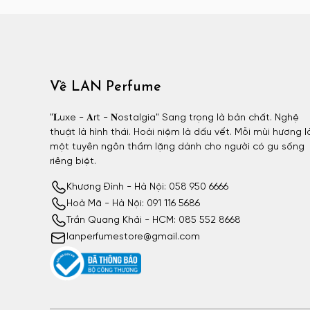
Atelier Materi unisex
Attar Collection
Attar Collection nữ
Attar Collection unisex
Về LAN Perfume
Azzaro
Azzaro nam
"𝐋uxe - 𝐀rt - 𝐍ostalgia" Sang trọng là bản chất. Nghệ
thuật là hình thái. Hoài niệm là dấu vết. Mỗi mùi hương l
BDK
một tuyên ngôn thầm lặng dành cho người có gu sống
BDK nữ
riêng biệt.
BDK unisex
Khương Đình - Hà Nội: 058 950 6666
Billie Eilish
Hoà Mã - Hà Nội: 091 116 5686
Billie Eilish nữ
Trần Quang Khải - HCM: 085 552 8668
lanperfumestore@gmail.com
BornToStandOut
BornToStandOut nữ
BornToStandOut unisex
Bottega Veneta