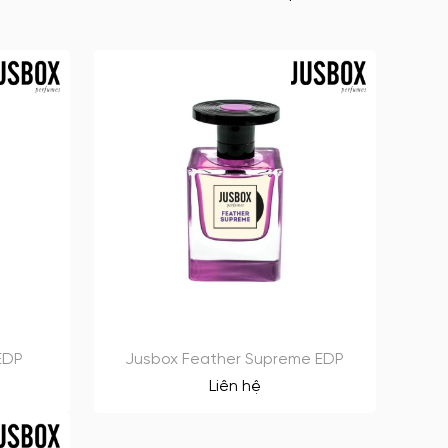
EDP
Jusbox Feather Supreme EDP
Liên hệ