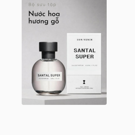
Anna Sui nữ
Arabian Oud
Argos
Argos nam
Argos nữ
Argos unisex
Armaf
Armaf nam
Armaf nữ
Armaf unisex
Astrophil & Stella
Astrophil & Stella unisex
Atelier des Ors
Atelier des Ors unisex
Atelier Materi