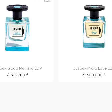
box Good Morning EDP
Jusbox Micro Love E
4.309.200
₫
5.400.000
₫