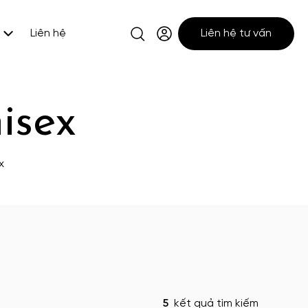
Liên hệ
Liên hệ tư vấn
isex
x
5
kết quả tìm kiếm