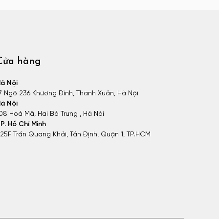
Cửa hàng
à Nội
7 Ngõ 236 Khương Đình, Thanh Xuân, Hà Nội
à Nội
08 Hoà Mã, Hai Bà Trưng , Hà Nội
P. Hồ Chí Minh
25F Trần Quang Khải, Tân Định, Quận 1, TP.HCM