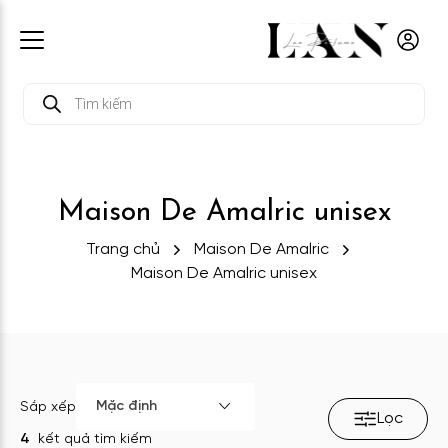
Tìm
kiếm
sản
phẩm
Maison De Amalric unisex
Trang chủ
Maison De Amalric
Maison De Amalric unisex
Mặc định
Sắp xếp
Lọc
4
kết quả tìm kiếm