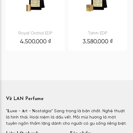
Royal Orchid EDP
Tahiti EDP
4.500.000
₫
3.580.000
₫
Về LAN Perfume
"𝐋uxe - 𝐀rt - 𝐍ostalgia" Sang trọng là bản chất. Nghệ thuật
là hình thái. Hoài niệm là dấu vết. Mỗi mùi hương là một
tuyên ngôn thầm lặng dành cho người có gu sống riêng biệt.