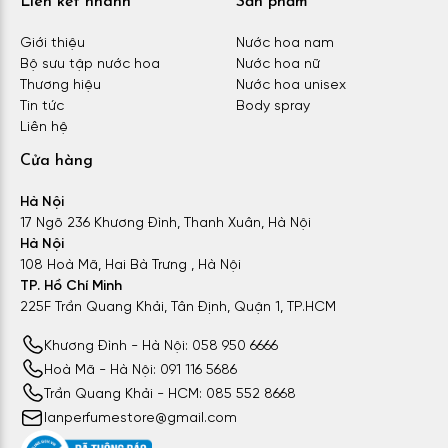
Liên kết nhanh
Sản phẩm
Giới thiệu
Nước hoa nam
Bộ sưu tập nước hoa
Nước hoa nữ
Thương hiệu
Nước hoa unisex
Tin tức
Body spray
Liên hệ
Cửa hàng
Hà Nội
17 Ngõ 236 Khương Đình, Thanh Xuân, Hà Nội
Hà Nội
108 Hoà Mã, Hai Bà Trưng , Hà Nội
TP. Hồ Chí Minh
225F Trần Quang Khải, Tân Định, Quận 1, TP.HCM
Khương Đình - Hà Nội: 058 950 6666
Hoà Mã - Hà Nội: 091 116 5686
Trần Quang Khải - HCM: 085 552 8668
lanperfumestore@gmail.com