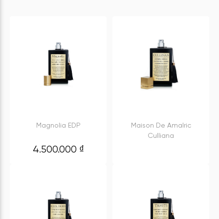
Magnolia EDP
Maison De Amalric
Culliana
4.500.000
₫