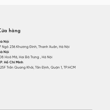
Cửa hàng
à Nội
7 Ngõ 236 Khương Đình, Thanh Xuân, Hà Nội
à Nội
08 Hoà Mã, Hai Bà Trưng , Hà Nội
P. Hồ Chí Minh
25F Trần Quang Khải, Tân Định, Quận 1, TP.HCM