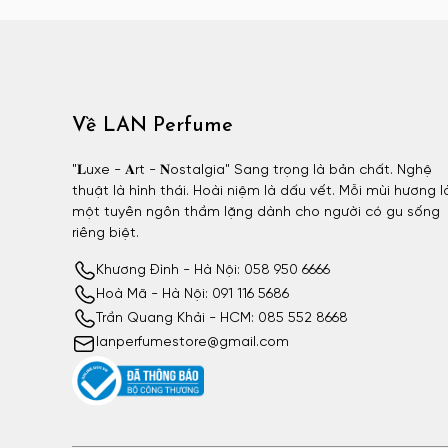
Atelier Materi unisex
Attar Collection
Attar Collection nữ
Attar Collection unisex
Về LAN Perfume
Azzaro
Azzaro nam
"𝐋uxe - 𝐀rt - 𝐍ostalgia" Sang trọng là bản chất. Nghệ
thuật là hình thái. Hoài niệm là dấu vết. Mỗi mùi hương l
BDK
một tuyên ngôn thầm lặng dành cho người có gu sống
BDK nữ
riêng biệt.
BDK unisex
Khương Đình - Hà Nội: 058 950 6666
Billie Eilish
Hoà Mã - Hà Nội: 091 116 5686
Billie Eilish nữ
Trần Quang Khải - HCM: 085 552 8668
lanperfumestore@gmail.com
BornToStandOut
BornToStandOut nữ
BornToStandOut unisex
Bottega Veneta