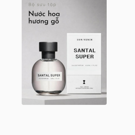
Anna Sui nữ
Arabian Oud
Argos
Argos nam
Argos nữ
Argos unisex
Armaf
Armaf nam
Armaf nữ
Armaf unisex
Astrophil & Stella
Astrophil & Stella unisex
Atelier des Ors
Atelier des Ors unisex
Atelier Materi