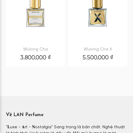
Wulong Cha
Wulong Cha X
3.800.000
₫
5.500.000
₫
Về LAN Perfume
"𝐋uxe - 𝐀rt - 𝐍ostalgia" Sang trọng là bản chất. Nghệ thuật