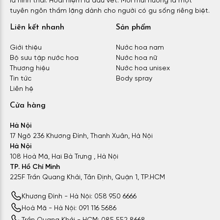
là hình thái. Hoài niệm là dấu vết. Mỗi mùi hương là một
tuyên ngôn thầm lặng dành cho người có gu sống riêng biệt.
Liên kết nhanh
Sản phẩm
Giới thiệu
Nước hoa nam
Bộ sưu tập nước hoa
Nước hoa nữ
Thương hiệu
Nước hoa unisex
Tin tức
Body spray
Liên hệ
Cửa hàng
Hà Nội
17 Ngõ 236 Khương Đình, Thanh Xuân, Hà Nội
Hà Nội
108 Hoà Mã, Hai Bà Trưng , Hà Nội
TP. Hồ Chí Minh
225F Trần Quang Khải, Tân Định, Quận 1, TP.HCM
Khương Đình - Hà Nội: 058 950 6666
Hoà Mã - Hà Nội: 091 116 5686