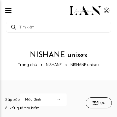
Tìm
kiếm
sản
phẩm
NISHANE unisex
Trang chủ
NISHANE
NISHANE unisex
Mặc định
Sắp xếp
Lọc
8
kết quả tìm kiếm