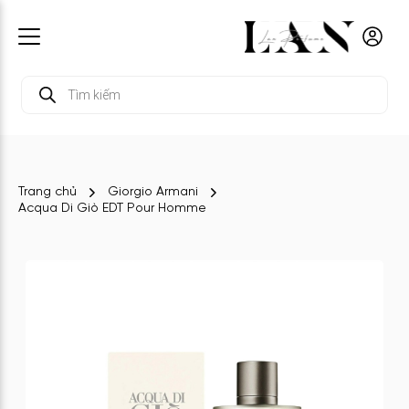
Tìm
kiếm
sản
phẩm
Trang chủ
Giorgio Armani
Acqua Di Giò EDT Pour Homme