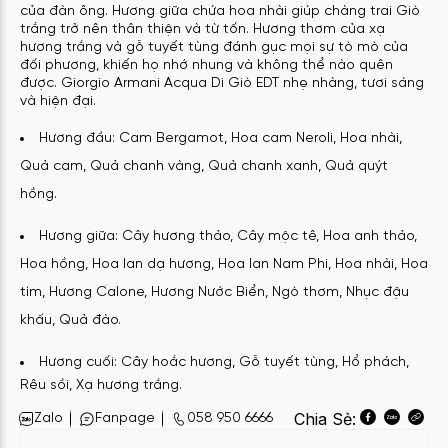
của đàn ông. Hương giữa chứa hoa nhài giúp chàng trai Giò
trắng trở nên thân thiện và từ tốn. Hương thơm của xạ
hương trắng và gỗ tuyết tùng đánh gục mọi sự tò mò của
đối phương, khiến họ nhớ nhung và không thể nào quên
được. Giorgio Armani Acqua Di Giò EDT nhẹ nhàng, tươi sáng
và hiện đại.
Hương đầu: Cam Bergamot, Hoa cam Neroli, Hoa nhài,
Quả cam, Quả chanh vàng, Quả chanh xanh, Quả quýt
hồng.
Hương giữa: Cây hương thảo, Cây mộc tê, Hoa anh thảo,
Hoa hồng, Hoa lan dạ hương, Hoa lan Nam Phi, Hoa nhài, Hoa
tím, Hương Calone, Hương Nước Biển, Ngò thơm, Nhục đậu
khấu, Quả đào.
Hương cuối: Cây hoắc hương, Gỗ
tuyết tùng, Hổ phách,
Rêu sồi, Xạ hương trắng.
Chia Sẻ:
Zalo
Fanpage
058 950 6666