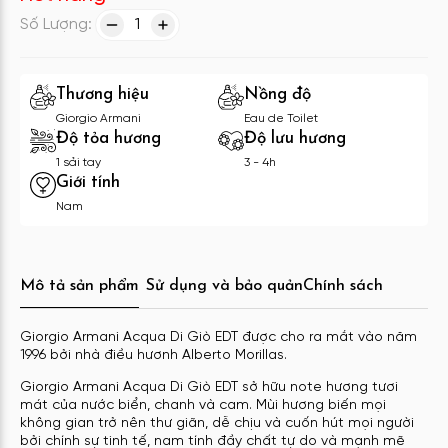
Số Lượng:
1
Thương hiệu
Nồng độ
Giorgio Armani
Eau de Toilet
Độ tỏa hương
Độ lưu hương
1 sải tay
3 - 4h
Giới tính
Nam
Mô tả sản phẩm
Sử dụng và bảo quản
Chính sách
Giorgio Armani Acqua Di Giò EDT được cho ra mắt vào năm
1996 bởi nhà điều hươnh Alberto Morillas.
Giorgio Armani Acqua Di Giò EDT sở hữu note hương tươi
mát của nước biển, chanh và cam. Mùi hương biến mọi
không gian trở nên thư giãn, dễ chịu và cuốn hút mọi người
bởi chính sự tinh tế, nam tính đầy chất tự do và mạnh mẽ