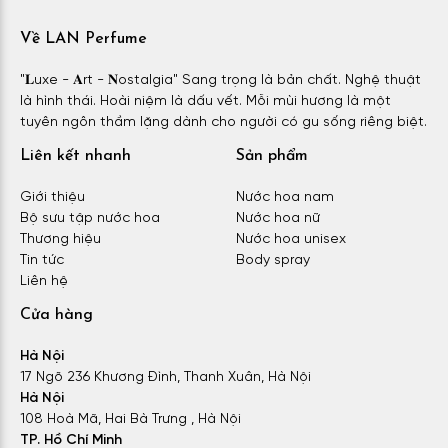
Về LAN Perfume
"𝐋uxe - 𝐀rt - 𝐍ostalgia" Sang trọng là bản chất. Nghệ thuật
là hình thái. Hoài niệm là dấu vết. Mỗi mùi hương là một
tuyên ngôn thầm lặng dành cho người có gu sống riêng biệt.
Liên kết nhanh
Sản phẩm
Giới thiệu
Nước hoa nam
Bộ sưu tập nước hoa
Nước hoa nữ
Thương hiệu
Nước hoa unisex
Tin tức
Body spray
Liên hệ
Cửa hàng
Hà Nội
17 Ngõ 236 Khương Đình, Thanh Xuân, Hà Nội
Hà Nội
108 Hoà Mã, Hai Bà Trưng , Hà Nội
TP. Hồ Chí Minh