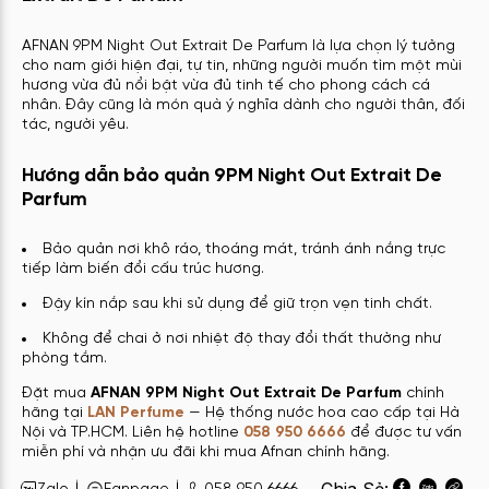
AFNAN 9PM Night Out Extrait De Parfum là lựa chọn lý tưởng
cho nam giới hiện đại, tự tin, những người muốn tìm một mùi
hương vừa đủ nổi bật vừa đủ tinh tế cho phong cách cá
nhân. Đây cũng là món quà ý nghĩa dành cho người thân, đối
tác, người yêu.
Hướng dẫn bảo quản 9PM Night Out Extrait De
Parfum
Bảo quản nơi khô ráo, thoáng mát, tránh ánh nắng trực
tiếp làm biến đổi cấu trúc hương.
Đậy kín nắp sau khi sử dụng để giữ trọn vẹn tinh chất.
Không để chai ở nơi nhiệt độ thay đổi thất thường như
phòng tắm.
Đặt mua
AFNAN 9PM Night Out Extrait De Parfum
chính
hãng tại
LAN Perfume
— Hệ thống nước hoa cao cấp tại Hà
Nội và TP.HCM. Liên hệ hotline
058 950 6666
để được tư vấn
miễn phí và nhận ưu đãi khi mua Afnan chính hãng.