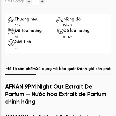
Số Lượng:
1
Thương hiệu
Nồng độ
Afnan
Extrait
Độ tỏa hương
Độ lưu hương
Xa
8 - 12h
Giới tính
Nam
Mô tả sản phẩm
Sử dụng và bảo quản
Đánh giá sản phẩm
C
AFNAN 9PM Night Out Extrait De
Parfum — Nước hoa Extrait de Parfum
chính hãng