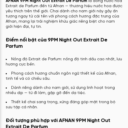
AFNAN 9PM Night Out Extrait De Parfum
là dòng nước hoa
Extrait de Parfum đến từ Afnan — thương hiệu nước hoa được
yêu thích trên thế giới. Chai dành cho nam giới này gây ấn
tượng ngay từ cái tên với phong cách hương đặc trưng của
Afnan, mang lại trải nghiệm khứu giác riêng biệt cho nam
giới hiện đại, tự tin.
Điểm nổi bật của 9PM Night Out Extrait De
Parfum
Nồng độ Extrait de Parfum: nồng độ tinh dầu cao nhất, lưu
hương cực bền.
Phong cách hương chuẩn ngôn ngữ thiết kế của Afnan,
tinh tế và có chiều sâu.
Dành riêng dành cho nam giới, sử dụng linh hoạt trong
nhiều dịp — từ đi làm, gặp gỡ đến dạ tiệc.
Thiết kế chai sang trọng, xứng đáng góp mặt trong bộ
sưu tập cá nhân.
Đối tượng phù hợp với AFNAN 9PM Night Out
Extrait De Parfum