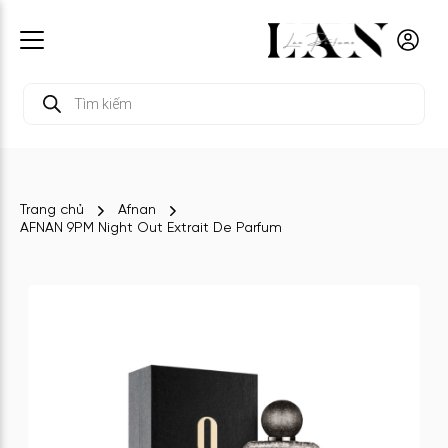
Tìm
kiếm
sản
phẩm
Trang chủ
Afnan
AFNAN 9PM Night Out Extrait De Parfum