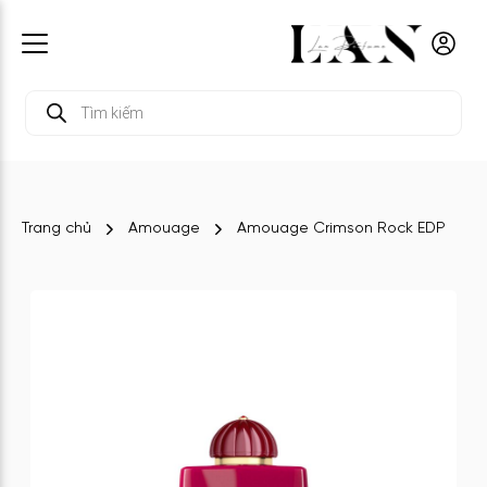
Tìm
kiếm
sản
phẩm
Trang chủ
Amouage
Amouage Crimson Rock EDP