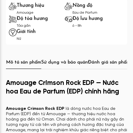
Thương hiệu
Nồng độ
Amouage
Eau de Parfum
Độ tỏa hương
Độ lưu hương
Tỏa gần
6 - 8h
Giới tính
Nữ
Mô tả sản phẩm
Sử dụng và bảo quản
Đánh giá sản phẩm
C
Amouage Crimson Rock EDP — Nước
hoa Eau de Parfum (EDP) chính hãng
Amouage Crimson Rock EDP
là dòng nước hoa Eau de
Parfum (EDP) đến từ Amouage — thương hiệu nước hoa
hoàng gia đến từ Oman. Chai dành cho phái nữ này gây ấn
tượng ngay từ cái tên với phong cách hương đặc trưng của
Amouage, mang lại trải nghiệm khứu giác riêng biệt cho phái