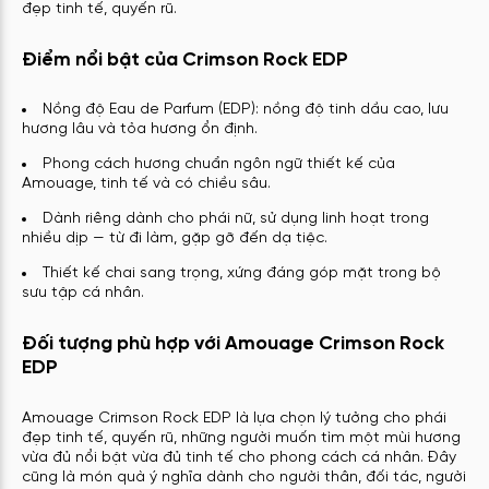
đẹp tinh tế, quyến rũ.
Điểm nổi bật của Crimson Rock EDP
Nồng độ Eau de Parfum (EDP): nồng độ tinh dầu cao, lưu
hương lâu và tỏa hương ổn định.
Phong cách hương chuẩn ngôn ngữ thiết kế của
Amouage, tinh tế và có chiều sâu.
Dành riêng dành cho phái nữ, sử dụng linh hoạt trong
nhiều dịp — từ đi làm, gặp gỡ đến dạ tiệc.
Thiết kế chai sang trọng, xứng đáng góp mặt trong bộ
sưu tập cá nhân.
Đối tượng phù hợp với Amouage Crimson Rock
EDP
Amouage Crimson Rock EDP là lựa chọn lý tưởng cho phái
đẹp tinh tế, quyến rũ, những người muốn tìm một mùi hương
vừa đủ nổi bật vừa đủ tinh tế cho phong cách cá nhân. Đây
cũng là món quà ý nghĩa dành cho người thân, đối tác, người