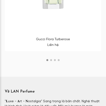
Gucci Flora Turberose
Liên hệ
Về LAN Perfume
"𝐋uxe - 𝐀rt - 𝐍ostalgia" Sang trọng là bản chất. Nghệ thuật