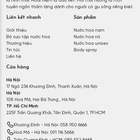
là hình thái. Hoài niệm là dấu vết. Mỗi mùi hương là một
tuyên ngôn thầm lặng dành cho người có gu sống riêng biệt.
Liên kết nhanh
Sản phẩm
Giới thiệu
Nước hoa nam
Bộ sưu tập nước hoa
Nước hoa nữ
Thương hiệu
Nước hoa unisex
Tin tức
Body spray
Liên hệ
Cửa hàng
Hà Nội
17 Ngõ 236 Khương Đình, Thanh Xuân, Hà Nội
Hà Nội
108 Hoà Mã, Hai Bà Trưng , Hà Nội
TP. Hồ Chí Minh
225F Trần Quang Khải, Tân Định, Quận 1, TP.HCM
Khương Đình - Hà Nội: 058 950 6666
Hoà Mã - Hà Nội: 091 116 5686