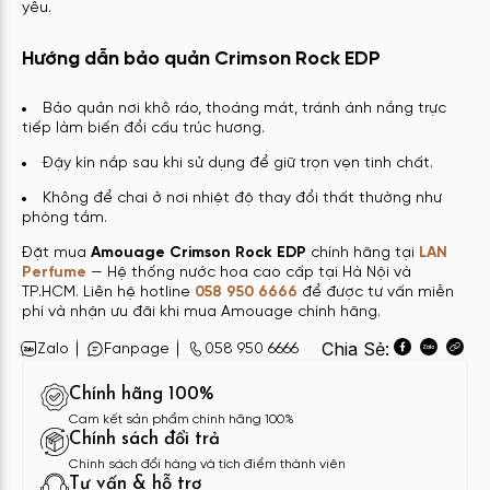
yêu.
Hướng dẫn bảo quản Crimson Rock EDP
Bảo quản nơi khô ráo, thoáng mát, tránh ánh nắng trực
tiếp làm biến đổi cấu trúc hương.
Đậy kín nắp sau khi sử dụng để giữ trọn vẹn tinh chất.
Không để chai ở nơi nhiệt độ thay đổi thất thường như
phòng tắm.
Đặt mua
Amouage Crimson Rock EDP
chính hãng tại
LAN
Perfume
— Hệ thống nước hoa cao cấp tại Hà Nội và
TP.HCM. Liên hệ hotline
058 950 6666
để được tư vấn miễn
phí và nhận ưu đãi khi mua Amouage chính hãng.
Chia Sẻ:
Zalo
Fanpage
058 950 6666
Chính hãng 100%
Cam kết sản phẩm chính hãng 100%
Chính sách đổi trả
Chính sách đổi hàng và tích điểm thành viên
Tư vấn & hỗ trợ