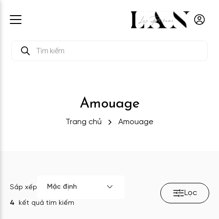
Tìm
kiếm
sản
phẩm
Amouage
Trang chủ
Amouage
Mặc định
Sắp xếp
Lọc
4
kết quả tìm kiếm