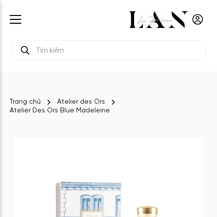
Tìm
kiếm
sản
phẩm
Trang chủ
Atelier des Ors
Atelier Des Ors Blue Madeleine