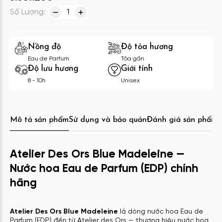
Số Lượng:
1
Nồng độ
Độ tỏa hương
Eau de Parfum
Tỏa gần
Độ lưu hương
Giới tính
8 - 10h
Unisex
Mô tả sản phẩm
Sử dụng và bảo quản
Đánh giá sản phẩm
C
Atelier Des Ors Blue Madeleine —
Nước hoa Eau de Parfum (EDP) chính
hãng
Atelier Des Ors Blue Madeleine
là dòng nước hoa Eau de
Parfum (EDP) đến từ Atelier des Ors — thương hiệu nước hoa