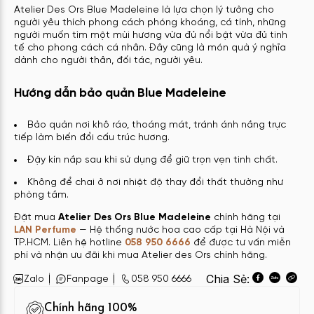
Atelier Des Ors Blue Madeleine là lựa chọn lý tưởng cho
người yêu thích phong cách phóng khoáng, cá tính, những
người muốn tìm một mùi hương vừa đủ nổi bật vừa đủ tinh
tế cho phong cách cá nhân. Đây cũng là món quà ý nghĩa
dành cho người thân, đối tác, người yêu.
Hướng dẫn bảo quản Blue Madeleine
Bảo quản nơi khô ráo, thoáng mát, tránh ánh nắng trực
tiếp làm biến đổi cấu trúc hương.
Đậy kín nắp sau khi sử dụng để giữ trọn vẹn tinh chất.
Không để chai ở nơi nhiệt độ thay đổi thất thường như
phòng tắm.
Đặt mua
Atelier Des Ors Blue Madeleine
chính hãng tại
LAN Perfume
— Hệ thống nước hoa cao cấp tại Hà Nội và
TP.HCM. Liên hệ hotline
058 950 6666
để được tư vấn miễn
phí và nhận ưu đãi khi mua Atelier des Ors chính hãng.
Chia Sẻ:
Zalo
Fanpage
058 950 6666
Chính hãng 100%