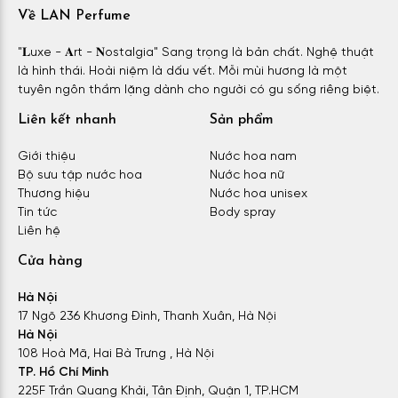
Về LAN Perfume
"𝐋uxe - 𝐀rt - 𝐍ostalgia" Sang trọng là bản chất. Nghệ thuật
là hình thái. Hoài niệm là dấu vết. Mỗi mùi hương là một
tuyên ngôn thầm lặng dành cho người có gu sống riêng biệt.
Liên kết nhanh
Sản phẩm
Giới thiệu
Nước hoa nam
Bộ sưu tập nước hoa
Nước hoa nữ
Thương hiệu
Nước hoa unisex
Tin tức
Body spray
Liên hệ
Cửa hàng
Hà Nội
17 Ngõ 236 Khương Đình, Thanh Xuân, Hà Nội
Hà Nội
108 Hoà Mã, Hai Bà Trưng , Hà Nội
TP. Hồ Chí Minh
225F Trần Quang Khải, Tân Định, Quận 1, TP.HCM