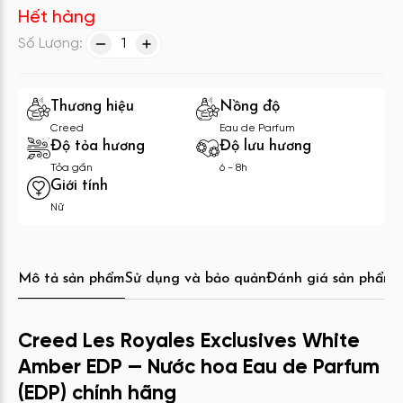
Hết hàng
Số Lượng:
1
Thương hiệu
Nồng độ
Creed
Eau de Parfum
Độ tỏa hương
Độ lưu hương
Tỏa gần
6 - 8h
Giới tính
Nữ
Mô tả sản phẩm
Sử dụng và bảo quản
Đánh giá sản phẩm
C
Creed Les Royales Exclusives White
Amber EDP — Nước hoa Eau de Parfum
(EDP) chính hãng