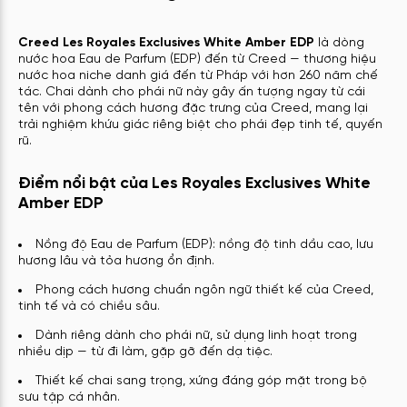
Creed Les Royales Exclusives White Amber EDP
là dòng
nước hoa Eau de Parfum (EDP) đến từ Creed — thương hiệu
nước hoa niche danh giá đến từ Pháp với hơn 260 năm chế
tác. Chai dành cho phái nữ này gây ấn tượng ngay từ cái
tên với phong cách hương đặc trưng của Creed, mang lại
trải nghiệm khứu giác riêng biệt cho phái đẹp tinh tế, quyến
rũ.
Điểm nổi bật của Les Royales Exclusives White
Amber EDP
Nồng độ Eau de Parfum (EDP): nồng độ tinh dầu cao, lưu
hương lâu và tỏa hương ổn định.
Phong cách hương chuẩn ngôn ngữ thiết kế của Creed,
tinh tế và có chiều sâu.
Dành riêng dành cho phái nữ, sử dụng linh hoạt trong
nhiều dịp — từ đi làm, gặp gỡ đến dạ tiệc.
Thiết kế chai sang trọng, xứng đáng góp mặt trong bộ
sưu tập cá nhân.