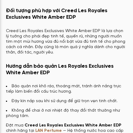
Đối tượng phù hợp với Creed Les Royales
Exclusives White Amber EDP
Creed Les Royales Exclusives White Amber EDP là lựa chọn
lý tưởng cho phái đẹp tinh tế, quyến rũ, những người muốn
tìm một mùi hương vừa đủ nổi bật vừa đủ tinh tế cho phong
cách cá nhân. Đây cũng là món quà ý nghĩa dành cho người
thân, đối tác, người yêu.
Hướng dẫn bảo quản Les Royales Exclusives
White Amber EDP
Bảo quản nơi khô ráo, thoáng mát, tránh ánh nắng trực
tiếp làm biến đổi cấu trúc hương.
Đậy kín nắp sau khi sử dụng để giữ trọn vẹn tinh chất.
Không để chai ở nơi nhiệt độ thay đổi thất thường như
phòng tắm.
Đặt mua
Creed Les Royales Exclusives White Amber EDP
chính hãng tại
LAN Perfume
— Hệ thống nước hoa cao cấp