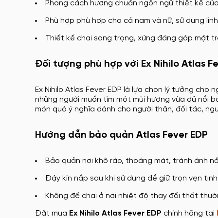
Phong cách hương chuẩn ngôn ngữ thiết kế của Ex
Phù hợp phù hợp cho cả nam và nữ, sử dụng linh 
Thiết kế chai sang trọng, xứng đáng góp mặt t
Đối tượng phù hợp với Ex Nihilo Atlas F
Ex Nihilo Atlas Fever EDP là lựa chọn lý tưởng cho
những người muốn tìm một mùi hương vừa đủ nổi bậ
món quà ý nghĩa dành cho người thân, đối tác, ngư
Hướng dẫn bảo quản Atlas Fever EDP
Bảo quản nơi khô ráo, thoáng mát, tránh ánh nắ
Đậy kín nắp sau khi sử dụng để giữ trọn vẹn tinh
Không để chai ở nơi nhiệt độ thay đổi thất thư
Đặt mua
Ex Nihilo Atlas Fever EDP
chính hãng tại