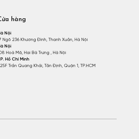
Cửa hàng
à Nội
7 Ngõ 236 Khương Đình, Thanh Xuân, Hà Nội
à Nội
08 Hoà Mã, Hai Bà Trưng , Hà Nội
P. Hồ Chí Minh
25F Trần Quang Khải, Tân Định, Quận 1, TP.HCM