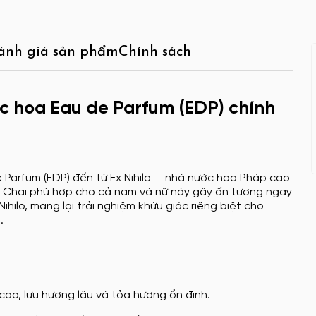
ánh giá sản phẩm
Chính sách
ớc hoa Eau de Parfum (EDP) chính
 Parfum (EDP) đến từ Ex Nihilo — nhà nước hoa Pháp cao
Chai phù hợp cho cả nam và nữ này gây ấn tượng ngay
hilo, mang lại trải nghiệm khứu giác riêng biệt cho
.
cao, lưu hương lâu và tỏa hương ổn định.