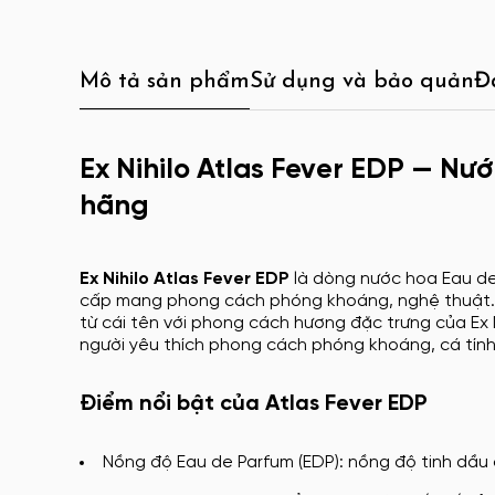
Mô tả sản phẩm
Sử dụng và bảo quản
Đ
Ex Nihilo Atlas Fever EDP — Nư
hãng
Ex Nihilo Atlas Fever EDP
là dòng nước hoa Eau de
cấp mang phong cách phóng khoáng, nghệ thuật. 
từ cái tên với phong cách hương đặc trưng của Ex Ni
người yêu thích phong cách phóng khoáng, cá tính
Điểm nổi bật của Atlas Fever EDP
Nồng độ Eau de Parfum (EDP): nồng độ tinh dầu 