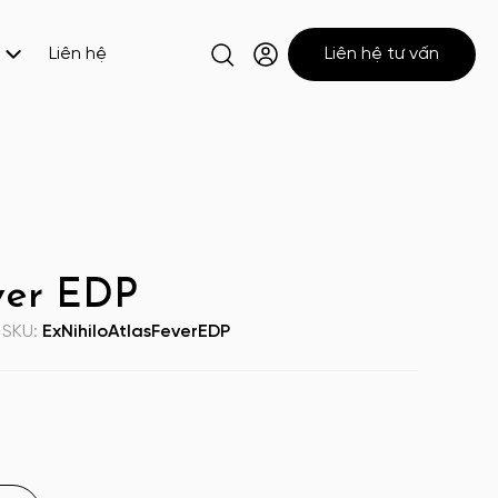
Liên hệ
Liên hệ tư vấn
ever EDP
SKU:
ExNihiloAtlasFeverEDP