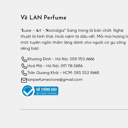
Về LAN Perfume
"𝐋uxe - 𝐀rt - 𝐍ostalgia" Sang trọng là bản chất. Nghệ
thuật là hình thái. Hoài niệm là dấu vết. Mỗi mùi hương l
một tuyên ngôn thầm lặng dành cho người có gu sống
riêng biệt.
Khương Đình - Hà Nội: 058 950 6666
Hoà Mã - Hà Nội: 091 116 5686
Trần Quang Khải - HCM: 085 552 8668
lanperfumestore@gmail.com