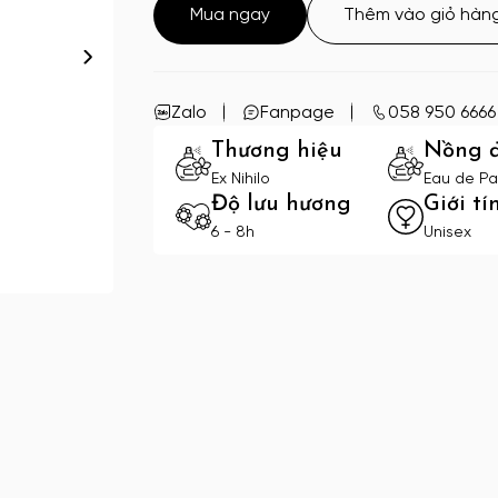
Mua ngay
Thêm vào giỏ hàn
Zalo
Fanpage
058 950 6666
Thương hiệu
Nồng 
Ex Nihilo
Eau de Pa
Độ lưu hương
Giới tí
6 - 8h
Unisex