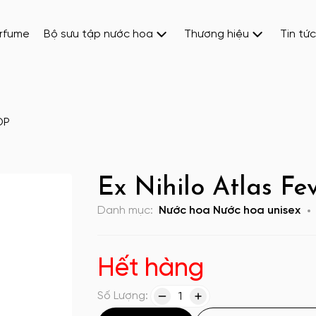
erfume
Bộ sưu tập nước hoa
Thương hiệu
Tin tức
DP
Ex Nihilo Atlas F
Danh mục:
Nước hoa
Nước hoa unisex
Hết hàng
Số Lượng:
1