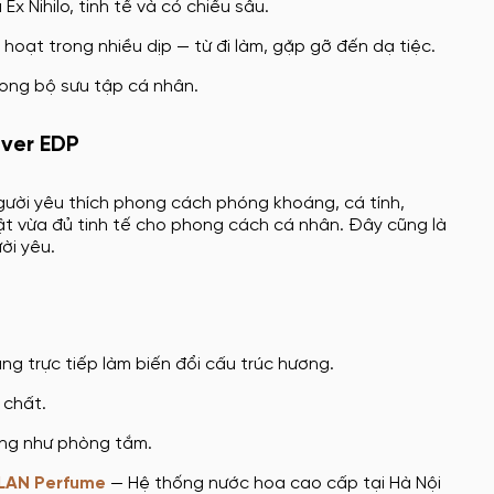
 Nihilo, tinh tế và có chiều sâu.
hoạt trong nhiều dịp — từ đi làm, gặp gỡ đến dạ tiệc.
rong bộ sưu tập cá nhân.
ever EDP
 người yêu thích phong cách phóng khoáng, cá tính,
t vừa đủ tinh tế cho phong cách cá nhân. Đây cũng là
ời yêu.
ng trực tiếp làm biến đổi cấu trúc hương.
 chất.
ờng như phòng tắm.
LAN Perfume
— Hệ thống nước hoa cao cấp tại Hà Nội