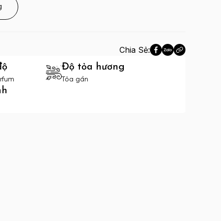
g
Chia Sẻ:
độ
Độ tỏa hương
rfum
Tỏa gần
nh