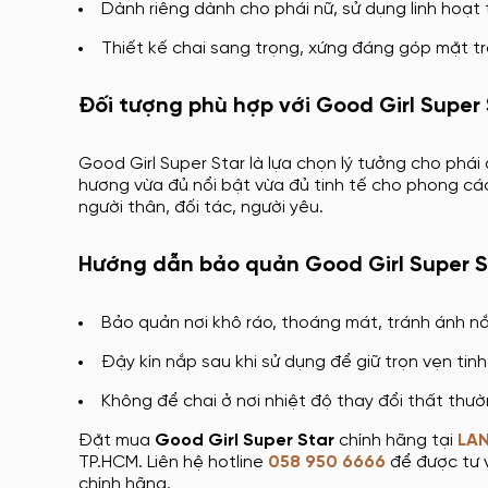
Dành riêng dành cho phái nữ, sử dụng linh hoạt 
Thiết kế chai sang trọng, xứng đáng góp mặt t
Đối tượng phù hợp với Good Girl Super 
Good Girl Super Star là lựa chọn lý tưởng cho phái
hương vừa đủ nổi bật vừa đủ tinh tế cho phong cá
người thân, đối tác, người yêu.
Hướng dẫn bảo quản Good Girl Super S
Bảo quản nơi khô ráo, thoáng mát, tránh ánh nắ
Đậy kín nắp sau khi sử dụng để giữ trọn vẹn tinh
Không để chai ở nơi nhiệt độ thay đổi thất thư
Đặt mua
Good Girl Super Star
chính hãng tại
LAN
TP.HCM. Liên hệ hotline
058 950 6666
để được tư v
chính hãng.