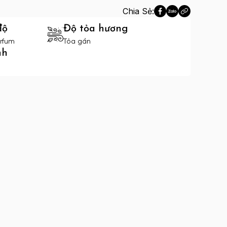
Chia Sẻ:
độ
Độ tỏa hương
rfum
Tỏa gần
nh