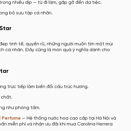
trong nhiều dịp — từ đi làm, gặp gỡ đến dạ tiệc.
rong bộ sưu tập cá nhân.
Star
 đẹp tinh tế, quyến rũ, những người muốn tìm một mùi
ch cá nhân. Đây cũng là món quà ý nghĩa dành cho
tar
ng trực tiếp làm biến đổi cấu trúc hương.
 chất.
ờng như phòng tắm.
 Perfume
— Hệ thống nước hoa cao cấp tại Hà Nội và
ấn miễn phí và nhận ưu đãi khi mua Carolina Herrera