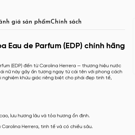
ánh giá sản phẩm
Chính sách
oa Eau de Parfum (EDP) chính hãng
fum (EDP) đến từ Carolina Herrera — thương hiệu nước
hái nữ này gây ấn tượng ngay từ cái tên với phong cách
i nghiệm khứu giác riêng biệt cho phái đẹp tinh tế,
cao, lưu hương lâu và tỏa hương ổn định.
arolina Herrera, tinh tế và có chiều sâu.