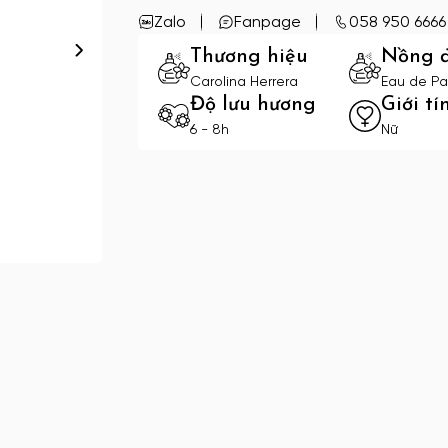
Zalo
Fanpage
058 950 6666
Thương hiệu
Nồng 
Carolina Herrera
Eau de Pa
Độ lưu hương
Giới tí
6 - 8h
Nữ