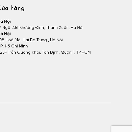
Cửa hàng
à Nội
7 Ngõ 236 Khương Đình, Thanh Xuân, Hà Nội
à Nội
08 Hoà Mã, Hai Bà Trưng , Hà Nội
P. Hồ Chí Minh
25F Trần Quang Khải, Tân Định, Quận 1, TP.HCM