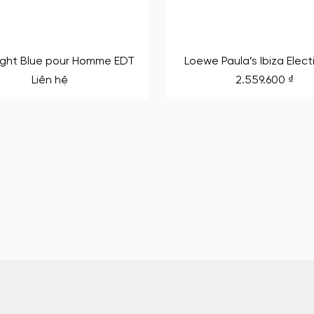
ight Blue pour Homme EDT
Loewe Paula’s Ibiza Elect
Liên hệ
2.559.600
₫