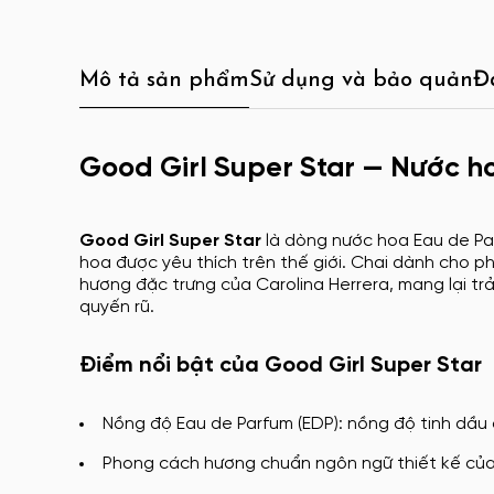
Mô tả sản phẩm
Sử dụng và bảo quản
Đ
Good Girl Super Star — Nước h
Good Girl Super Star
là dòng nước hoa Eau de Par
hoa được yêu thích trên thế giới. Chai dành cho p
hương đặc trưng của Carolina Herrera, mang lại trả
quyến rũ.
Điểm nổi bật của Good Girl Super Star
Nồng độ Eau de Parfum (EDP): nồng độ tinh dầu 
Phong cách hương chuẩn ngôn ngữ thiết kế của C