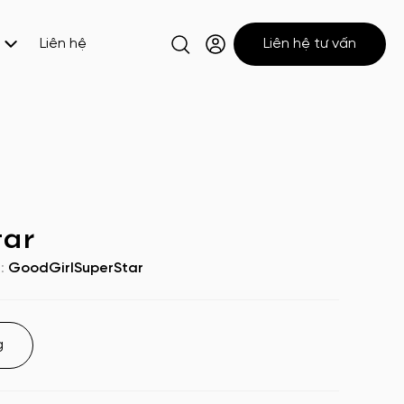
Liên hệ
Liên hệ tư vấn
tar
U:
GoodGirlSuperStar
g