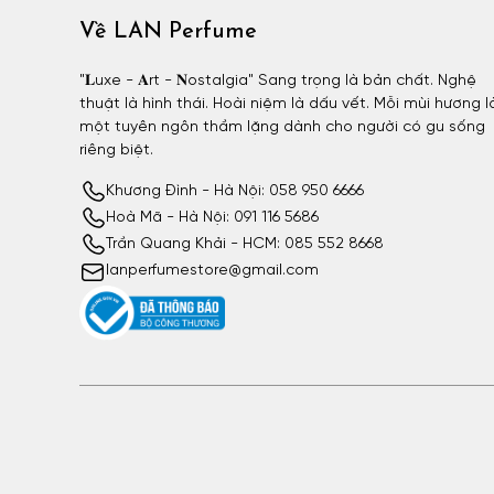
Về LAN Perfume
"𝐋uxe - 𝐀rt - 𝐍ostalgia" Sang trọng là bản chất. Nghệ
thuật là hình thái. Hoài niệm là dấu vết. Mỗi mùi hương l
một tuyên ngôn thầm lặng dành cho người có gu sống
riêng biệt.
Khương Đình - Hà Nội: 058 950 6666
Hoà Mã - Hà Nội: 091 116 5686
Trần Quang Khải - HCM: 085 552 8668
lanperfumestore@gmail.com