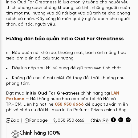
Initio Oud For Greatness là lựa chọn lý tưởng cho người yêu
thích phong cách phóng khoáng, cá tính, những người muốn
tìm một mùi hương vừa đủ nổi bật vừa đủ tinh tế cho phong
cách cá nhân. Đây cũng là món quà ý nghĩa dành cho người
thân, đối tác, người yêu.
Hướng dẫn bảo quản Initio Oud For Greatness
Bảo quản nơi khô ráo, thoáng mát, tránh ánh nắng trực
tiếp làm biến đổi cấu trúc hương.
Đậy kín nắp sau khi sử dụng để giữ trọn vẹn tinh chất.
Không để chai ở nơi nhiệt độ thay đổi thất thường như
phòng tắm.
Đặt mua
Initio Oud For Greatness
chính hãng tại
LAN
Perfume
— Hệ thống nước hoa cao cấp tại Hà Nội và
TP.HCM. Liên hệ hotline
058 950 6666
để được tư vấn miễn
phí và nhận ưu đãi khi mua Initio Parfums Prives chính hãng.
Chia Sẻ:
Zalo
Fanpage
058 950 6666
Chính hãng 100%