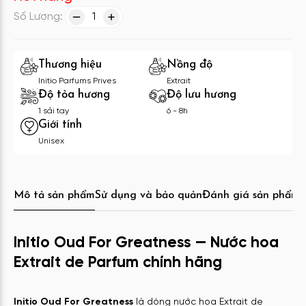
Số Lượng:
1
Thương hiệu
Nồng độ
Initio Parfums Prives
Extrait
Độ tỏa hương
Độ lưu hương
1 sải tay
6 - 8h
Giới tính
Unisex
Mô tả sản phẩm
Sử dụng và bảo quản
Đánh giá sản phẩm
C
Initio Oud For Greatness — Nước hoa
Extrait de Parfum chính hãng
Initio Oud For Greatness
là dòng nước hoa Extrait de