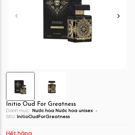
Initio Oud For Greatness
Danh mục:
Nước hoa
Nước hoa unisex
SKU:
InitioOudForGreatness
Hết hàng