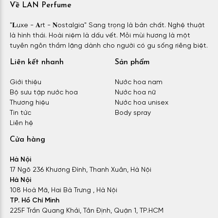
Về LAN Perfume
"𝐋uxe - 𝐀rt - 𝐍ostalgia" Sang trọng là bản chất. Nghệ thuật
là hình thái. Hoài niệm là dấu vết. Mỗi mùi hương là một
tuyên ngôn thầm lặng dành cho người có gu sống riêng biệt.
Liên kết nhanh
Sản phẩm
Giới thiệu
Nước hoa nam
Bộ sưu tập nước hoa
Nước hoa nữ
Thương hiệu
Nước hoa unisex
Tin tức
Body spray
Liên hệ
Cửa hàng
Hà Nội
17 Ngõ 236 Khương Đình, Thanh Xuân, Hà Nội
Hà Nội
108 Hoà Mã, Hai Bà Trưng , Hà Nội
TP. Hồ Chí Minh
225F Trần Quang Khải, Tân Định, Quận 1, TP.HCM