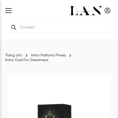
Tìm
kiếm
sản
phẩm
Trang chủ
Initio Parfums Prives
Initio Oud For Greatness