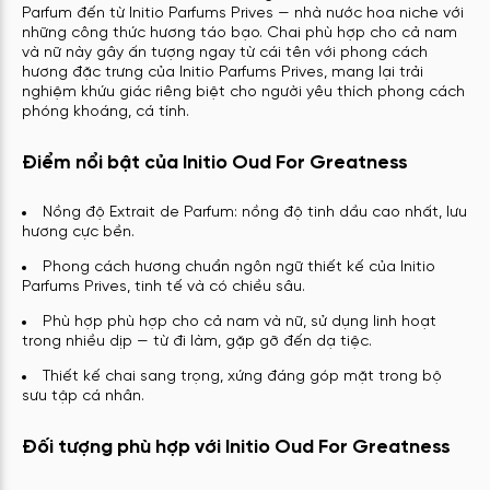
Parfum đến từ Initio Parfums Prives — nhà nước hoa niche với
những công thức hương táo bạo. Chai phù hợp cho cả nam
và nữ này gây ấn tượng ngay từ cái tên với phong cách
hương đặc trưng của Initio Parfums Prives, mang lại trải
nghiệm khứu giác riêng biệt cho người yêu thích phong cách
phóng khoáng, cá tính.
Điểm nổi bật của Initio Oud For Greatness
Nồng độ Extrait de Parfum: nồng độ tinh dầu cao nhất, lưu
hương cực bền.
Phong cách hương chuẩn ngôn ngữ thiết kế của Initio
Parfums Prives, tinh tế và có chiều sâu.
Phù hợp phù hợp cho cả nam và nữ, sử dụng linh hoạt
trong nhiều dịp — từ đi làm, gặp gỡ đến dạ tiệc.
Thiết kế chai sang trọng, xứng đáng góp mặt trong bộ
sưu tập cá nhân.
Đối tượng phù hợp với Initio Oud For Greatness