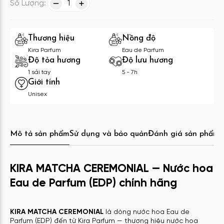
Số Lượng:
1
Thương hiệu
Nồng độ
Kira Parfum
Eau de Parfum
Độ tỏa hương
Độ lưu hương
1 sải tay
5 - 7h
Giới tính
Unisex
Mô tả sản phẩm
Sử dụng và bảo quản
Đánh giá sản phẩm
C
KIRA MATCHA CEREMONIAL — Nước hoa
Eau de Parfum (EDP) chính hãng
KIRA MATCHA CEREMONIAL
là dòng nước hoa Eau de
Parfum (EDP) đến từ Kira Parfum — thương hiệu nước hoa