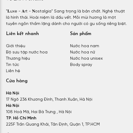
"𝐋uxe - 𝐀rt - 𝐍ostalgia" Sang trọng là bản chất. Nghệ thuật
là hình thái. Hoài niệm là dấu vết. Mỗi mùi hương là một
tuyên ngôn thầm lặng dành cho người có gu sống riêng biệt.
Liên kết nhanh
Sản phẩm
Giới thiệu
Nước hoa nam
Bộ sưu tập nước hoa
Nước hoa nữ
Thương hiệu
Nước hoa unisex
Tin tức
Body spray
Liên hệ
Cửa hàng
Hà Nội
17 Ngõ 236 Khương Đình, Thanh Xuân, Hà Nội
Hà Nội
108 Hoà Mã, Hai Bà Trưng , Hà Nội
TP. Hồ Chí Minh
225F Trần Quang Khải, Tân Định, Quận 1, TP.HCM