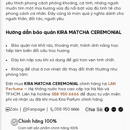
yêu thích phong cách phóng khoáng, cá tính, những người
muốn tìm một mùi hương vừa đủ nổi bật vừa đủ tinh tế cho
phong cách cá nhân. Đây cũng là món quà ý nghĩa dành cho
người thân, đối tác, người yêu.
Hướng dẫn bảo quản KIRA MATCHA CEREMONIAL
Bảo quản nơi khô ráo, thoáng mát, tránh ánh nắng trực
tiếp làm biến đổi cấu trúc hương.
Đậy kín nắp sau khi sử dụng để giữ trọn vẹn tinh chất.
Không để chai ở nơi nhiệt độ thay đổi thất thường như
phòng tắm.
Đặt mua
KIRA MATCHA CEREMONIAL
chính hãng tại
LAN
Perfume
— Hệ thống nước hoa cao cấp tại Hà Nội và
TP.HCM. Liên hệ hotline
058 950 6666
để được tư vấn miễn
phí và nhận ưu đãi khi mua Kira Parfum chính hãng.
Chia Sẻ:
Zalo
Fanpage
058 950 6666
Chính hãng 100%
Cam kết sản phẩm chính hãng 100%