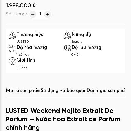
1.998.000
₫
Số Lượng:
1
Thương hiệu
Nồng độ
LUSTED
Extrait
Độ tỏa hương
Độ lưu hương
1 sải tay
6 - 8h
Giới tính
Unisex
Mô tả sản phẩm
Sử dụng và bảo quản
Đánh giá sản phẩm
C
LUSTED Weekend Mojito Extrait De
Parfum — Nước hoa Extrait de Parfum
chính hãng