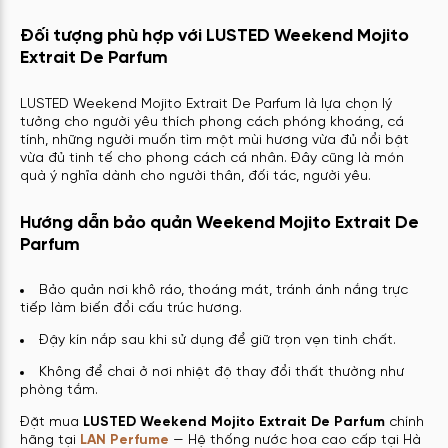
Đối tượng phù hợp với LUSTED Weekend Mojito
Extrait De Parfum
LUSTED Weekend Mojito Extrait De Parfum là lựa chọn lý
tưởng cho người yêu thích phong cách phóng khoáng, cá
tính, những người muốn tìm một mùi hương vừa đủ nổi bật
vừa đủ tinh tế cho phong cách cá nhân. Đây cũng là món
quà ý nghĩa dành cho người thân, đối tác, người yêu.
Hướng dẫn bảo quản Weekend Mojito Extrait De
Parfum
Bảo quản nơi khô ráo, thoáng mát, tránh ánh nắng trực
tiếp làm biến đổi cấu trúc hương.
Đậy kín nắp sau khi sử dụng để giữ trọn vẹn tinh chất.
Không để chai ở nơi nhiệt độ thay đổi thất thường như
phòng tắm.
Đặt mua
LUSTED Weekend Mojito Extrait De Parfum
chính
hãng tại
LAN Perfume
— Hệ thống nước hoa cao cấp tại Hà