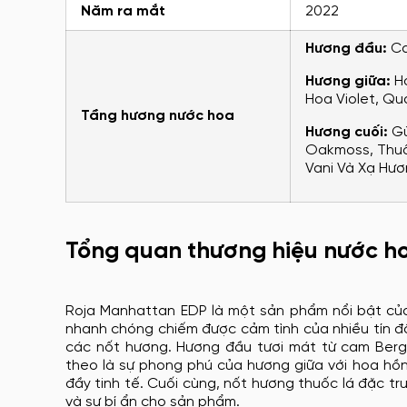
Năm ra mắt
2022
Hương đầu:
Ca
Hương giữa:
Ho
Hoa Violet, Qu
Tầng hương nước hoa
Hương cuối:
Gừ
Oakmoss, Thuốc
Vani Và Xạ Hươ
Tổng quan thương hiệu nước h
Roja Manhattan EDP là một sản phẩm nổi bật củ
nhanh chóng chiếm được cảm tình của nhiều tín đ
các nốt hương. Hương đầu tươi mát từ cam Berg
theo là sự phong phú của hương giữa với hoa hồn
đầy tinh tế. Cuối cùng, nốt hương thuốc lá đặc t
và sự bí ẩn cho sản phẩm.