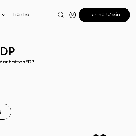
Liên hệ
Liên hệ tư vấn
EDP
ManhattanEDP
g