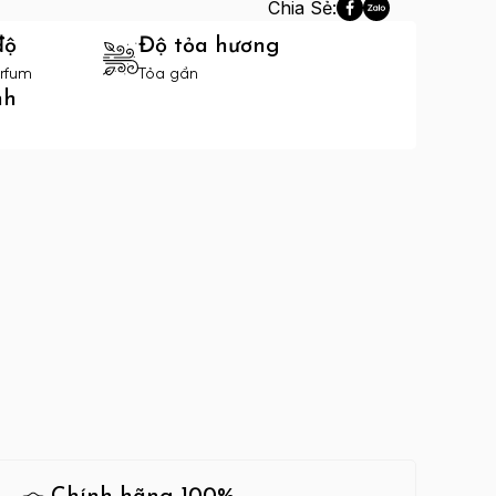
Chia Sẻ:
độ
Độ tỏa hương
rfum
Tỏa gần
nh