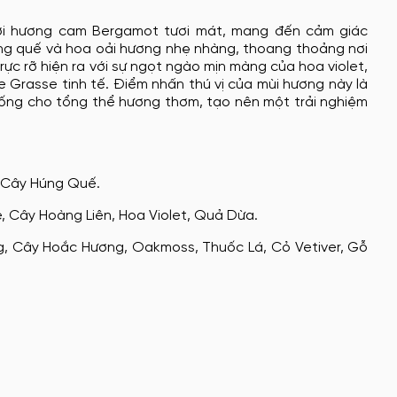
ới hương cam Bergamot tươi mát, mang đến cảm giác
ng quế và hoa oải hương nhẹ nhàng, thoang thoảng nơi
ực rỡ hiện ra với sự ngọt ngào mịn màng của hoa violet,
 Grasse tinh tế. Điểm nhấn thú vị của mùi hương này là
ống cho tổng thể hương thơm, tạo nên một trải nghiệm
 Cây Húng Quế.
 Cây Hoàng Liên, Hoa Violet, Quả Dừa.
, Cây Hoắc Hương, Oakmoss, Thuốc Lá, Cỏ Vetiver, Gỗ