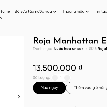
erfume
Bộ sưu tập nước hoa
Thương hiệu
Tin tức
P
Roja Manhattan 
Danh mục:
Nước hoa unisex
SKU:
Roja
13.500.000
₫
Số Lượng:
1
Mua ngay
Thêm vào giỏ hàn