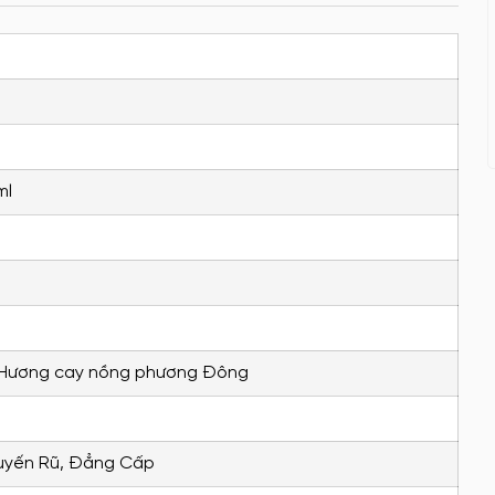
ml
 Hương cay nồng phương Đông
uyến Rũ, Đẳng Cấp