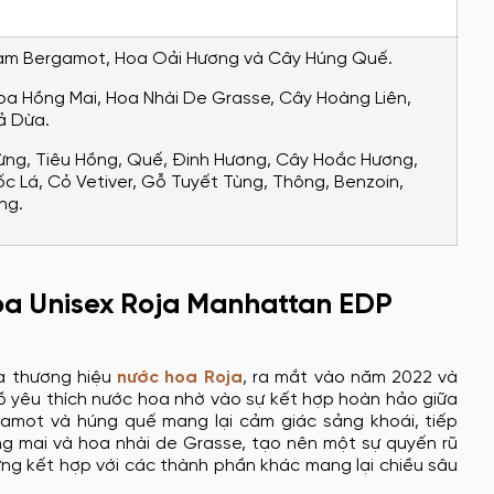
m Bergamot, Hoa Oải Hương và Cây Húng Quế.
a Hồng Mai, Hoa Nhài De Grasse, Cây Hoàng Liên,
ả Dừa.
ng, Tiêu Hồng, Quế, Đinh Hương, Cây Hoắc Hương,
 Lá, Cỏ Vetiver, Gỗ Tuyết Tùng, Thông, Benzoin,
ng.
oa Unisex Roja Manhattan EDP
a thương hiệu
nước hoa Roja
, ra mắt vào năm 2022 và
ồ yêu thích nước hoa nhờ vào sự kết hợp hoàn hảo giữa
amot và húng quế mang lại cảm giác sảng khoái, tiếp
g mai và hoa nhài de Grasse, tạo nên một sự quyến rũ
rưng kết hợp với các thành phần khác mang lại chiều sâu