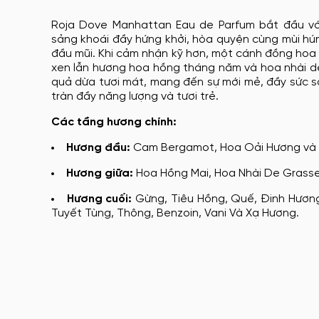
Roja Dove Manhattan Eau de Parfum bắt đầu v
sảng khoái đầy hứng khởi, hòa quyện cùng mùi hú
đầu mũi. Khi cảm nhận kỹ hơn, một cánh đồng hoa r
xen lẫn hương hoa hồng tháng năm và hoa nhài de
quả dừa tươi mát, mang đến sự mới mẻ, đầy sức s
tràn đầy năng lượng và tươi trẻ.
Các tầng hương chính:
Hương đầu:
Cam Bergamot, Hoa Oải Hương và
Hương giữa:
Hoa Hồng Mai, Hoa Nhài De Grasse,
Hương cuối:
Gừng, Tiêu Hồng, Quế, Đinh Hương
Tuyết Tùng, Thông, Benzoin, Vani Và Xạ Hương.