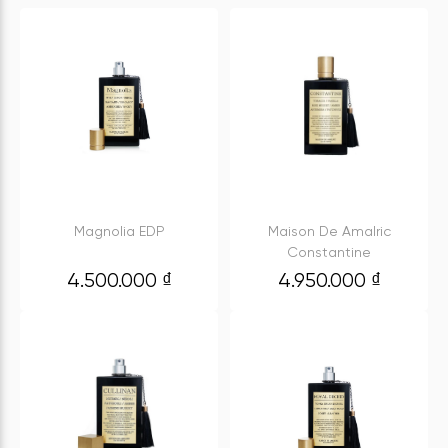
Magnolia EDP
Maison De Amalric
Constantine
4.500.000
₫
4.950.000
₫