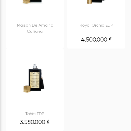
Maison De Amalric
Royal Orchid EDP
Culliana
4.500.000
₫
Tahiti EDP
3.580.000
₫