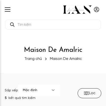
Tìm
kiếm
sản
phẩm
Maison De Amalric
Trang chủ
Maison De Amalric
Mặc định
Sắp xếp
Lọc
5
kết quả tìm kiếm