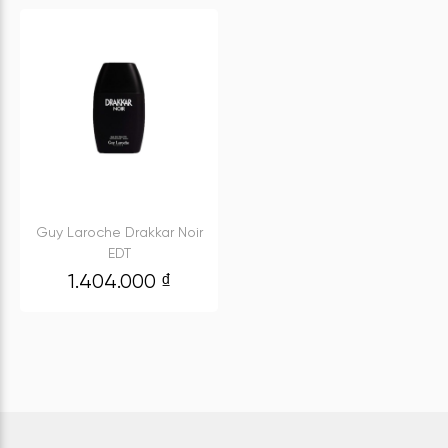
Guy Laroche Drakkar Noir
EDT
1.404.000
₫