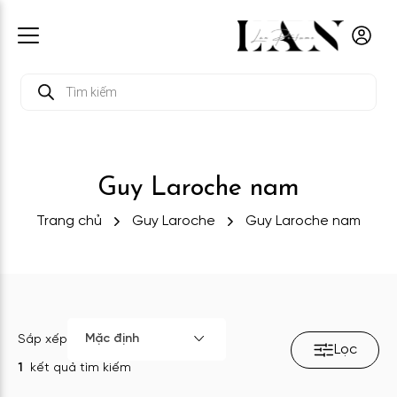
Tìm
kiếm
sản
phẩm
Guy Laroche nam
Trang chủ
Guy Laroche
Guy Laroche nam
Mặc định
Sắp xếp
Lọc
1
kết quả tìm kiếm