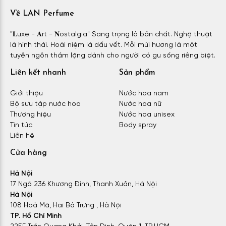
Về LAN Perfume
"𝐋uxe - 𝐀rt - 𝐍ostalgia" Sang trọng là bản chất. Nghệ thuật
là hình thái. Hoài niệm là dấu vết. Mỗi mùi hương là một
tuyên ngôn thầm lặng dành cho người có gu sống riêng biệt.
Liên kết nhanh
Sản phẩm
Giới thiệu
Nước hoa nam
Bộ sưu tập nước hoa
Nước hoa nữ
Thương hiệu
Nước hoa unisex
Tin tức
Body spray
Liên hệ
Cửa hàng
Hà Nội
17 Ngõ 236 Khương Đình, Thanh Xuân, Hà Nội
Hà Nội
108 Hoà Mã, Hai Bà Trưng , Hà Nội
TP. Hồ Chí Minh