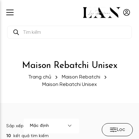
Tìm
kiếm
sản
phẩm
Maison Rebatchi Unisex
Trang chủ
Maison Rebatchi
Maison Rebatchi Unisex
Mặc định
Sắp xếp
Lọc
10
kết quả tìm kiếm