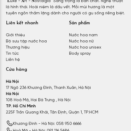
"𝐋uxe - 𝐀rt - 𝐍ostalgia" Sang trọng là bản chất. Nghệ thuật
là hình thái. Hoài niệm là dấu vết. Mỗi mùi hương là một
tuyên ngôn thầm lặng dành cho người có gu sống riêng biệt.
Liên kết nhanh
Sản phẩm
Giới thiệu
Nước hoa nam
Bộ sưu tập nước hoa
Nước hoa nữ
Thương hiệu
Nước hoa unisex
Tin tức
Body spray
Liên hệ
Cửa hàng
Hà Nội
17 Ngõ 236 Khương Đình, Thanh Xuân, Hà Nội
Hà Nội
108 Hoà Mã, Hai Bà Trưng , Hà Nội
TP. Hồ Chí Minh
225F Trần Quang Khải, Tân Định, Quận 1, TP.HCM
Khương Đình - Hà Nội: 058 950 6666
Hoà Mã - Hà Nội: 091 116 5686