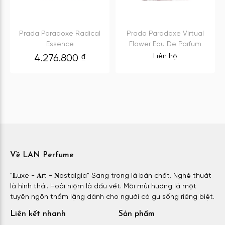
Prada Paradoxe Radical
Prada Paradoxe Virtual
Essence
Flower Eau De Parfum
Liên hệ
4.276.800
₫
Về LAN Perfume
"𝐋uxe - 𝐀rt - 𝐍ostalgia" Sang trọng là bản chất. Nghệ thuật
là hình thái. Hoài niệm là dấu vết. Mỗi mùi hương là một
tuyên ngôn thầm lặng dành cho người có gu sống riêng biệt.
Liên kết nhanh
Sản phẩm