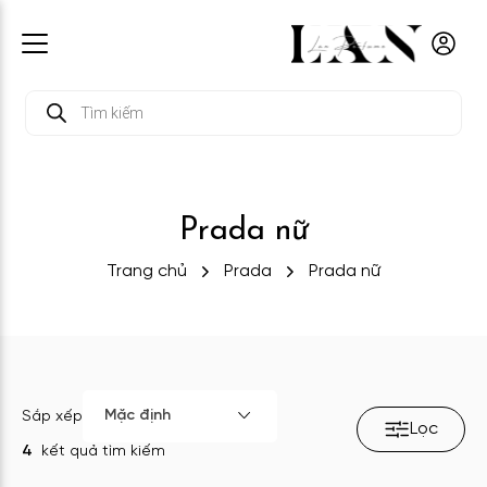
Tìm
kiếm
sản
phẩm
Prada nữ
Trang chủ
Prada
Prada nữ
Mặc định
Sắp xếp
Lọc
4
kết quả tìm kiếm