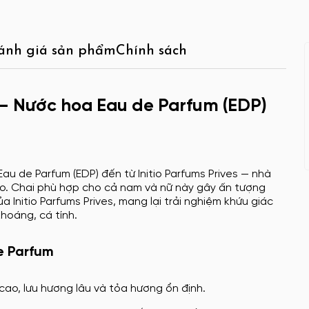
ánh giá sản phẩm
Chính sách
 — Nước hoa Eau de Parfum (EDP)
au de Parfum (EDP) đến từ Initio Parfums Prives — nhà
o. Chai phù hợp cho cả nam và nữ này gây ấn tượng
 Initio Parfums Prives, mang lại trải nghiệm khứu giác
hoáng, cá tính.
De Parfum
cao, lưu hương lâu và tỏa hương ổn định.