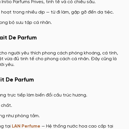
itio Parfums Prives, tinh tế và có chiều sâu.
hoạt trong nhiều dịp — từ đi làm, gặp gỡ đến dạ tiệc.
rong bộ sưu tập cá nhân.
rait De Parfum
g cho người yêu thích phong cách phóng khoáng, cá tính,
t vừa đủ tinh tế cho phong cách cá nhân. Đây cũng là
ời yêu.
it De Parfum
ng trực tiếp làm biến đổi cấu trúc hương.
 chất.
ờng như phòng tắm.
ng tại
LAN Perfume
— Hệ thống nước hoa cao cấp tại