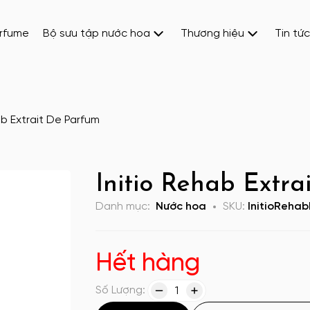
erfume
Bộ sưu tập nước hoa
Thương hiệu
Tin tức
ab Extrait De Parfum
Initio Rehab Extr
Danh mục:
Nước hoa
SKU:
InitioReha
Hết hàng
Số Lượng:
1