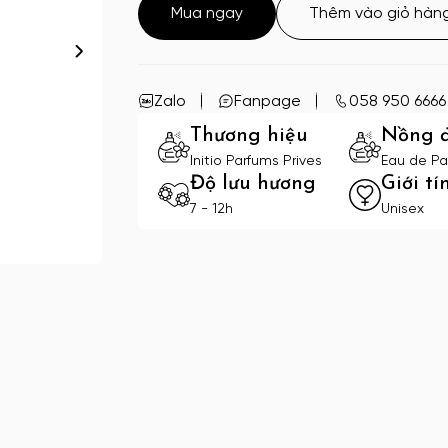
Mua ngay
Thêm vào giỏ hàn
Zalo
Fanpage
058 950 6666
Thương hiệu
Nồng 
Initio Parfums Prives
Eau de Pa
Độ lưu hương
Giới tí
7 - 12h
Unisex