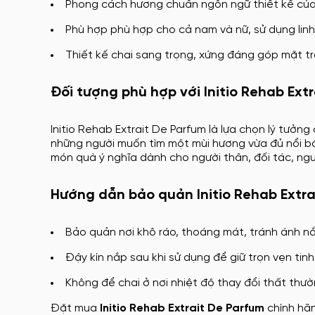
Phong cách hương chuẩn ngôn ngữ thiết kế của In
Phù hợp phù hợp cho cả nam và nữ, sử dụng linh 
Thiết kế chai sang trọng, xứng đáng góp mặt t
Đối tượng phù hợp với Initio Rehab Ext
Initio Rehab Extrait De Parfum là lựa chọn lý tưởn
những người muốn tìm một mùi hương vừa đủ nổi bậ
món quà ý nghĩa dành cho người thân, đối tác, ngư
Hướng dẫn bảo quản Initio Rehab Extra
Bảo quản nơi khô ráo, thoáng mát, tránh ánh nắ
Đậy kín nắp sau khi sử dụng để giữ trọn vẹn tinh
Không để chai ở nơi nhiệt độ thay đổi thất thư
Đặt mua
Initio Rehab Extrait De Parfum
chính hã