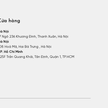
Cửa hàng
à Nội
7 Ngõ 236 Khương Đình, Thanh Xuân, Hà Nội
à Nội
08 Hoà Mã, Hai Bà Trưng , Hà Nội
P. Hồ Chí Minh
25F Trần Quang Khải, Tân Định, Quận 1, TP.HCM