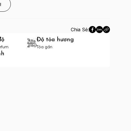
g
Chia Sẻ:
độ
Độ tỏa hương
rfum
Tỏa gần
nh