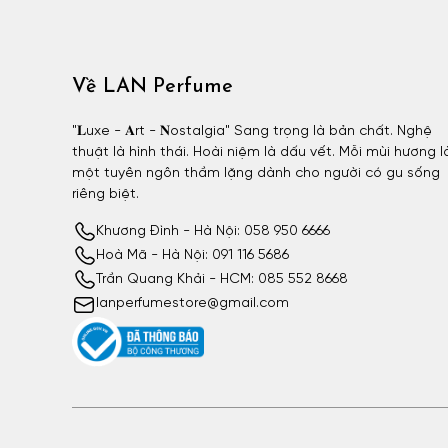
Về LAN Perfume
"𝐋uxe - 𝐀rt - 𝐍ostalgia" Sang trọng là bản chất. Nghệ
thuật là hình thái. Hoài niệm là dấu vết. Mỗi mùi hương l
một tuyên ngôn thầm lặng dành cho người có gu sống
riêng biệt.
Khương Đình - Hà Nội: 058 950 6666
Hoà Mã - Hà Nội: 091 116 5686
Trần Quang Khải - HCM: 085 552 8668
lanperfumestore@gmail.com