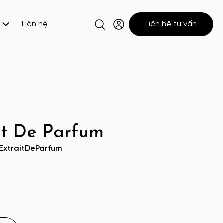
Liên hệ
Liên hệ tư vấn
ait De Parfum
bExtraitDeParfum